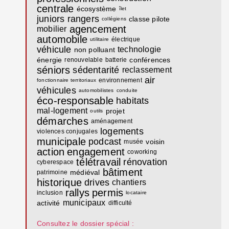
centrale
écosystème
îlet
juniors rangers
classe pilote
collégiens
agencement
mobilier
automobile
électrique
utilitaire
véhicule
technologie
non polluant
énergie
conférences
renouvelable
batterie
séniors
sédentarité
reclassement
air
environnement
fonctionnaire territoriaux
véhicules
automobilistes
conduite
éco-responsable
habitats
mal-logement
projet
outils
démarches
aménagement
logements
violences conjugales
municipale
podcast
voisin
musée
action
engagement
coworking
télétravail
rénovation
cyberespace
bâtiment
médiéval
patrimoine
historique
drives
chantiers
rallys
permis
inclusion
locataire
municipaux
activité
difficulté
Consultez le dossier spécial :