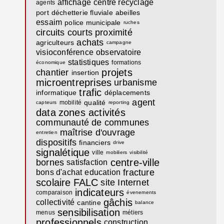
affichage
centre recyclage
agents
port
déchetterie fluviale
abeilles
essaim
police municipale
ruches
circuits courts
proximité
achats
agriculteurs
campagne
visioconférence
observatoire
statistiques
formations
économique
projets
chantier
insertion
microentreprises
urbanisme
trafic
informatique
déplacements
agent
qualité
mobilité
capteurs
reporting
data
zones activités
communauté de communes
maîtrise d'ouvrage
entretien
dispositifs
financiers
drive
signalétique
ville
mobiliers
visibilité
centre-ville
bornes
satisfaction
fracture
bons d'achat
education
scolaire
FALC
site Internet
indicateurs
comparaison
évenements
gâchis
collectivité
cantine
balance
sensibilisation
menus
métiers
professionnels
construction