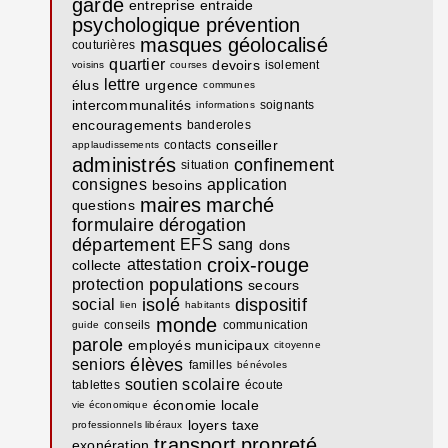
garde
entreprise
entraide
psychologique
prévention
masques
géolocalisé
couturières
quartier
devoirs
isolement
voisins
courses
lettre
élus
urgence
communes
intercommunalités
soignants
informations
encouragements
banderoles
conseiller
contacts
applaudissements
administrés
confinement
situation
consignes
application
besoins
maires
marché
questions
formulaire
dérogation
département
EFS
sang
dons
croix-rouge
attestation
collecte
populations
protection
secours
isolé
dispositif
social
lien
habitants
monde
conseils
communication
guide
parole
employés municipaux
citoyenne
élèves
seniors
familles
bénévoles
soutien scolaire
tablettes
écoute
économie locale
vie économique
loyers
taxe
professionnels libéraux
transport
propreté
exonération