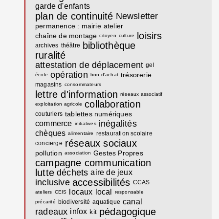
garde d'enfants
plan de continuité
Newsletter
permanence : mairie
atelier
loisirs
chaîne de montage
citoyen
culture
bibliothèque
archives
théâtre
ruralité
attestation de déplacement
gel
opération
trésorerie
école
bon d'achat
magasins
consommateurs
lettre d'information
réseaux associatif
collaboration
exploitation agricole
tablettes numériques
couturiers
inégalités
commerce
initiatives
chèques
restauration scolaire
alimentaire
réseaux sociaux
concierge
pollution
Gestes Propres
association
campagne communication
lutte
déchets
aire de jeux
accessibilités
inclusive
CCAS
locaux
local
ateliers
CEIS
responsable
canal
biodiversité
aquatique
précarité
pédagogique
radeaux
infox
kit