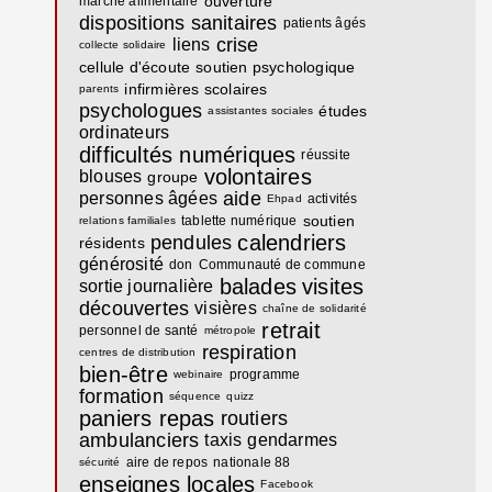
ouverture
marché alimentaire
dispositions sanitaires
patients âgés
crise
liens
collecte solidaire
cellule d'écoute
soutien psychologique
infirmières scolaires
parents
psychologues
études
assistantes sociales
ordinateurs
difficultés numériques
réussite
volontaires
blouses
groupe
aide
personnes âgées
activités
Ehpad
soutien
tablette numérique
relations familiales
calendriers
pendules
résidents
générosité
don
Communauté de commune
balades
visites
sortie journalière
découvertes
visières
chaîne de solidarité
retrait
personnel de santé
métropole
respiration
centres de distribution
bien-être
programme
webinaire
formation
séquence
quizz
paniers repas
routiers
ambulanciers
taxis
gendarmes
aire de repos
nationale 88
sécurité
enseignes locales
Facebook