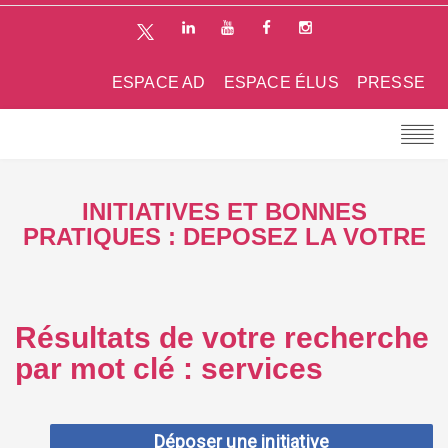
ESPACE AD
ESPACE ÉLUS
PRESSE
INITIATIVES ET BONNES
PRATIQUES : DEPOSEZ LA VOTRE
Résultats de votre recherche
par mot clé : services
Déposer une initiative