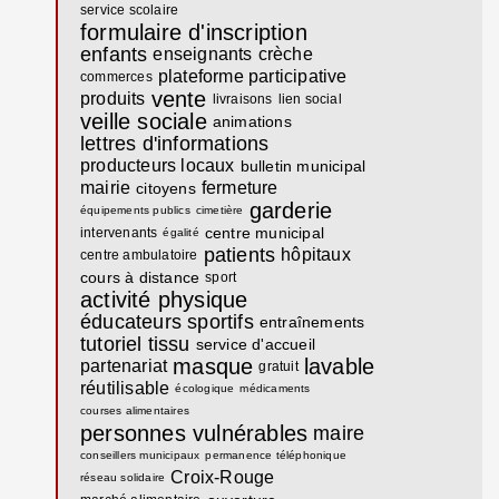
service scolaire
formulaire d'inscription
enfants
enseignants
crèche
plateforme participative
commerces
vente
produits
livraisons
lien social
veille sociale
animations
lettres d'informations
producteurs locaux
bulletin municipal
mairie
fermeture
citoyens
garderie
équipements publics
cimetière
centre municipal
intervenants
égalité
patients
hôpitaux
centre ambulatoire
cours à distance
sport
activité physique
éducateurs sportifs
entraînements
tutoriel
tissu
service d'accueil
masque
lavable
partenariat
gratuit
réutilisable
écologique
médicaments
courses alimentaires
personnes vulnérables
maire
conseillers municipaux
permanence téléphonique
Croix-Rouge
réseau solidaire