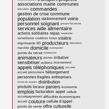
associations
mairie communes
commandes
éducation
gestion de crise
commune
population
voirie
stationnement
personnel soignant
groupe Facebook
services
aide alimentaire
actions solidaires
repas
newsletter
visière
surveillance
coutières
tissus
producteurs
imprimante 3D
fabrication
domicile
marchés
commander
points de retrait
médiateurs
animateurs
initiative
jeunes
sensibiliser
actions
recensement
appels téléphoniques
annuaire
hébergement
accueil périscolaire
personnes fragiles
entreprises
distribution
fonds de soutien
paniers
produits locaux
économie
emplois
facturation
appel
cellule
difficultés économiques
accompagnement
couture
cellule d'appel
accueil
offre culturelle
points de vente