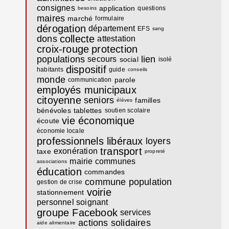
consignes
application
questions
besoins
maires
marché
formulaire
dérogation
département
EFS
sang
collecte
dons
attestation
croix-rouge
protection
populations
lien
secours
social
isolé
dispositif
habitants
guide
conseils
monde
parole
communication
employés municipaux
citoyenne
seniors
familles
élèves
bénévoles
tablettes
soutien scolaire
vie économique
écoute
économie locale
professionnels libéraux
loyers
transport
exonération
taxe
propreté
mairie communes
associations
éducation
commandes
commune
population
gestion de crise
voirie
stationnement
personnel soignant
groupe Facebook
services
actions solidaires
aide alimentaire