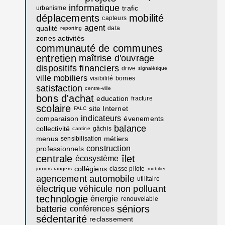
informatique
trafic
urbanisme
déplacements
mobilité
capteurs
agent
qualité
data
reporting
zones activités
communauté de communes
entretien
maîtrise d'ouvrage
dispositifs
financiers
drive
signalétique
ville
mobiliers
visibilité
bornes
satisfaction
centre-ville
bons d'achat
education
fracture
scolaire
site Internet
FALC
indicateurs
comparaison
évenements
balance
collectivité
gâchis
cantine
menus
métiers
sensibilisation
construction
professionnels
centrale
îlet
écosystème
collégiens
classe pilote
juniors rangers
mobilier
agencement
automobile
utilitaire
électrique
véhicule
non polluant
technologie
énergie
renouvelable
séniors
batterie
conférences
sédentarité
reclassement