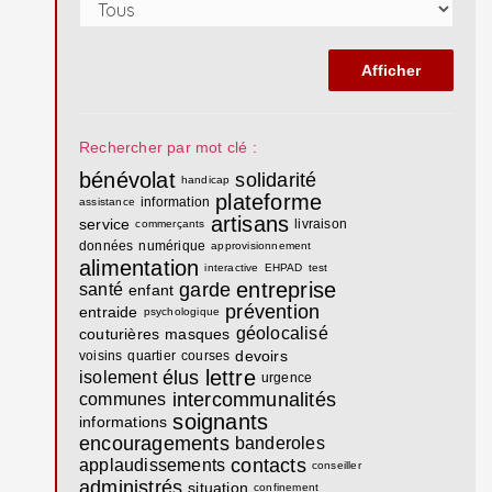
Rechercher par mot clé :
bénévolat
solidarité
handicap
plateforme
information
assistance
artisans
service
livraison
commerçants
données
numérique
approvisionnement
alimentation
interactive
EHPAD
test
entreprise
garde
santé
enfant
prévention
entraide
psychologique
géolocalisé
couturières
masques
devoirs
voisins
quartier
courses
lettre
élus
isolement
urgence
intercommunalités
communes
soignants
informations
encouragements
banderoles
contacts
applaudissements
conseiller
administrés
situation
confinement