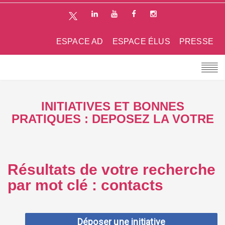
ESPACE AD
ESPACE ÉLUS
PRESSE
INITIATIVES ET BONNES
PRATIQUES : DEPOSEZ LA VOTRE
Résultats de votre recherche
par mot clé : contacts
Déposer une initiative