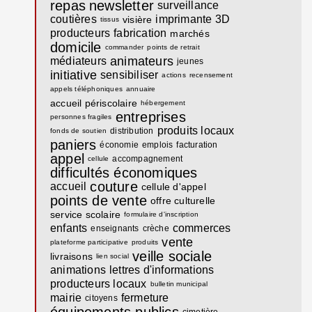
repas
newsletter
surveillance
coutières
imprimante 3D
visière
tissus
producteurs
fabrication
marchés
domicile
commander
points de retrait
animateurs
médiateurs
jeunes
initiative
sensibiliser
actions
recensement
appels téléphoniques
annuaire
accueil périscolaire
hébergement
entreprises
personnes fragiles
produits locaux
distribution
fonds de soutien
paniers
économie
emplois
facturation
appel
accompagnement
cellule
difficultés économiques
couture
accueil
cellule d'appel
points de vente
offre culturelle
service scolaire
formulaire d'inscription
enfants
commerces
enseignants
crèche
vente
plateforme participative
produits
veille sociale
livraisons
lien social
animations
lettres d'informations
producteurs locaux
bulletin municipal
mairie
fermeture
citoyens
équipements publics
cimetière