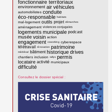
fonctionnaire territoriaux
air
véhicules
environnement
conduite
automobilistes
éco-responsable
habitats
outils
projet
mal-logement
démarches
aménagement
violences conjugales
logements
municipale
podcast
voisin
musée
action
engagement
cyberespace
coworking
patrimoine
télétravail
rénovation
historique
drives
bâtiment
médiéval
permis
chantiers
inclusion
rallys
locataire
activité
municipaux
difficulté
Consultez le dossier spécial :