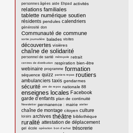
activités
personnes âgées
aide
Ehpad
relations familiales
tablette numérique
soutien
résidents
calendriers
pendules
générosité
don
Communauté de commune
balades
visites
sortie journalière
découvertes
visières
chaîne de solidarité
retrait
personnel de santé
métropole
respiration
bien-être
centres de distribution
formation
webinaire
programme
routiers
quizz
séquence
paniers repas
ambulanciers
taxis
gendarmes
sécurité
nationale 88
aire de repos
enseignes locales
Facebook
garde d'enfants
plan de continuité
permanence : mairie
Newsletter
atelier
chaîne de montage
culture
citoyen
théâtre
archives
bibliothèque
loisirs
ruralité
attestation de déplacement
trésorerie
gel
école
opération
bon d'achat