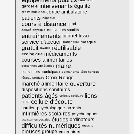
intervenants
égalité
garderie
centre ambulatoire
centre municipal
patients
hôpitaux
cours à distance
sport
éducateurs sportifs
activité physique
entraînements
tutoriel
tissu
service d'accueil
masque
partenariat
gratuit
réutilisable
lavable
médicaments
écologique
courses alimentaires
maire
personnes vulnérables
conseillers municipaux
permanence téléphonique
Croix-Rouge
réseau solidaire
ouverture
marché alimentaire
dispositions sanitaires
patients âgés
liens
collecte solidaire
cellule d'écoute
crise
soutien psychologique
parents
infirmières scolaires
psychologues
études
ordinateurs
assistantes sociales
difficultés numériques
réussite
blouses
groupe
volontaires