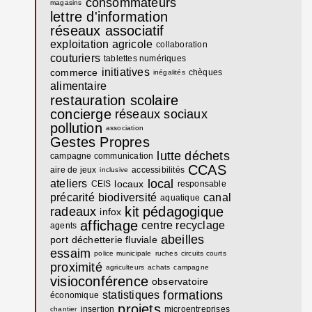
consommateurs
magasins
lettre d'information
réseaux associatif
exploitation agricole
collaboration
couturiers
tablettes numériques
initiatives
commerce
chèques
inégalités
alimentaire
restauration scolaire
concierge
réseaux sociaux
pollution
association
Gestes Propres
lutte
déchets
campagne communication
CCAS
aire de jeux
accessibilités
inclusive
local
ateliers
locaux
CEIS
responsable
précarité
biodiversité
canal
aquatique
kit
pédagogique
radeaux
infox
affichage
centre recyclage
agents
abeilles
port
déchetterie fluviale
essaim
police municipale
ruches
circuits courts
proximité
agriculteurs
achats
campagne
visioconférence
observatoire
formations
statistiques
économique
projets
insertion
microentreprises
chantier