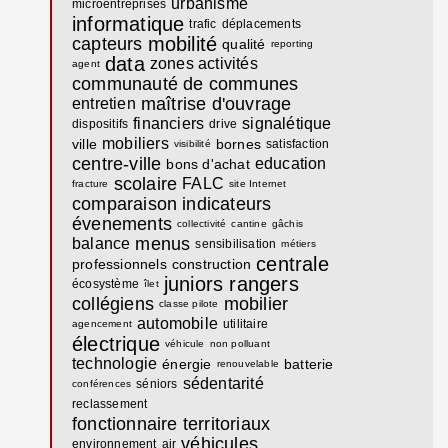
urbanisme
microentreprises
informatique
trafic
déplacements
mobilité
capteurs
qualité
reporting
data
zones activités
agent
communauté de communes
maîtrise d'ouvrage
entretien
financiers
signalétique
dispositifs
drive
mobiliers
ville
bornes
satisfaction
visibilité
centre-ville
education
bons d'achat
scolaire
FALC
fracture
site Internet
comparaison
indicateurs
évenements
collectivité
cantine
gâchis
menus
balance
sensibilisation
métiers
centrale
professionnels
construction
juniors rangers
écosystème
îlet
collégiens
mobilier
classe pilote
automobile
utilitaire
agencement
électrique
véhicule
non polluant
technologie
énergie
batterie
renouvelable
sédentarité
séniors
conférences
reclassement
fonctionnaire territoriaux
véhicules
environnement
air