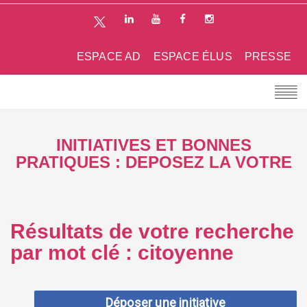
ESPACE AD
ESPACE ÉLUS
PRESSE
INITIATIVES ET BONNES
PRATIQUES : DEPOSEZ LA VOTRE
Résultats de votre recherche
par mot clé : citoyenne
Déposer une initiative