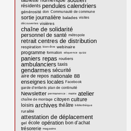
pendules
calendriers
résidents
générosité
don
Communauté de commune
sortie journalière
balades
visites
visières
découvertes
chaîne de solidarité
personnel de santé
métropole
retrait
centres de distribution
respiration
webinaire
bien-être
programme
formation
séquence
quizz
paniers repas
routiers
ambulanciers
taxis
gendarmes
sécurité
nationale 88
aire de repos
enseignes locales
Facebook
garde d'enfants
plan de continuité
atelier
Newsletter
permanence : mairie
culture
citoyen
chaîne de montage
archives
loisirs
théâtre
bibliothèque
ruralité
attestation de déplacement
opération
école
bon d'achat
gel
trésorerie
magasins