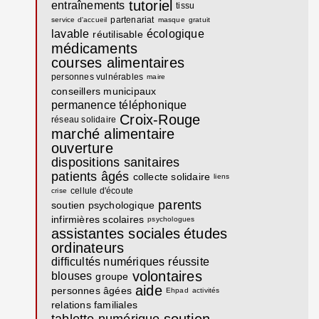
tutoriel
entraînements
tissu
partenariat
service d'accueil
masque
gratuit
lavable
écologique
réutilisable
médicaments
courses alimentaires
personnes vulnérables
maire
conseillers municipaux
permanence téléphonique
Croix-Rouge
réseau solidaire
marché alimentaire
ouverture
dispositions sanitaires
patients âgés
collecte solidaire
liens
cellule d'écoute
crise
parents
soutien psychologique
infirmières scolaires
psychologues
assistantes sociales
études
ordinateurs
difficultés numériques
réussite
volontaires
blouses
groupe
aide
personnes âgées
Ehpad
activités
relations familiales
soutien
tablette numérique