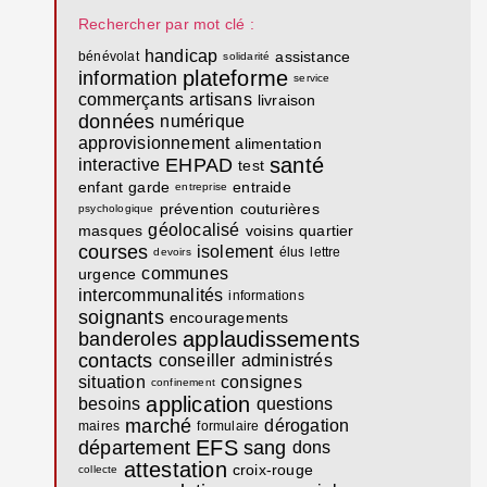
Rechercher par mot clé :
handicap
assistance
bénévolat
solidarité
plateforme
information
service
commerçants
artisans
livraison
données
numérique
approvisionnement
alimentation
santé
EHPAD
interactive
test
enfant
garde
entraide
entreprise
prévention
couturières
psychologique
géolocalisé
masques
voisins
quartier
courses
isolement
élus
lettre
devoirs
communes
urgence
intercommunalités
informations
soignants
encouragements
applaudissements
banderoles
contacts
conseiller
administrés
situation
consignes
confinement
application
besoins
questions
marché
dérogation
maires
formulaire
EFS
département
sang
dons
attestation
croix-rouge
collecte