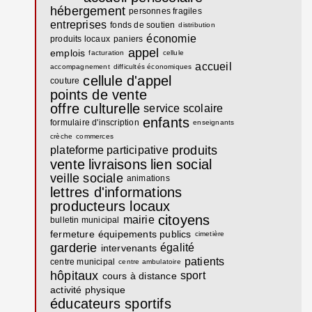
hébergement
personnes fragiles
entreprises
fonds de soutien
distribution
économie
produits locaux
paniers
appel
emplois
facturation
cellule
accueil
accompagnement
difficultés économiques
cellule d'appel
couture
points de vente
offre culturelle
service scolaire
enfants
formulaire d'inscription
enseignants
crèche
commerces
produits
plateforme participative
vente
livraisons
lien social
veille sociale
animations
lettres d'informations
producteurs locaux
citoyens
mairie
bulletin municipal
fermeture
équipements publics
cimetière
garderie
égalité
intervenants
patients
centre municipal
centre ambulatoire
hôpitaux
sport
cours à distance
activité physique
éducateurs sportifs