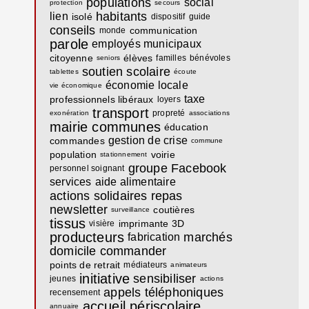
populations
social
protection
secours
habitants
lien
isolé
dispositif
guide
conseils
communication
monde
parole
employés municipaux
citoyenne
élèves
familles
bénévoles
seniors
soutien scolaire
tablettes
écoute
économie locale
vie économique
taxe
professionnels libéraux
loyers
transport
propreté
exonération
associations
mairie communes
éducation
gestion de crise
commandes
commune
population
voirie
stationnement
groupe Facebook
personnel soignant
services
aide alimentaire
actions solidaires
repas
newsletter
coutières
surveillance
tissus
imprimante 3D
visière
producteurs
marchés
fabrication
domicile
commander
points de retrait
médiateurs
animateurs
initiative
sensibiliser
jeunes
actions
appels téléphoniques
recensement
accueil périscolaire
annuaire