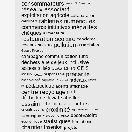
consommateurs
lettre d'information
réseaux associatif
exploitation agricole
collaboration
tablettes numériques
couturiers
inégalités
commerce
initiatives
chèques
alimentaire
restauration scolaire
concierge
pollution
réseaux sociaux
association
Gestes Propres
campagne communication
lutte
déchets
inclusive
aire de jeux
accessibilités
CEIS
CCAS
ateliers
précarité
local
locaux
responsable
radeaux
biodiversité
aquatique
infox
canal
pédagogique
agents
affichage
kit
centre recyclage
port
déchetterie fluviale
abeilles
essaim
ruches
police municipale
proximité
circuits courts
agriculteurs
achats
observatoire
campagne
visioconférence
statistiques
formations
économique
chantier
insertion
projets