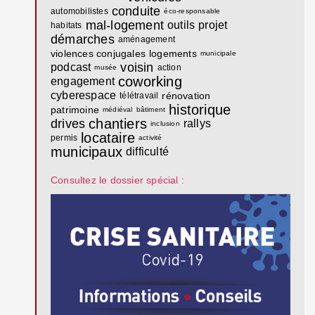
conduite
automobilistes
éco-responsable
mal-logement
outils
projet
habitats
démarches
aménagement
violences conjugales
logements
municipale
voisin
podcast
action
musée
coworking
engagement
cyberespace
rénovation
télétravail
historique
patrimoine
médiéval
bâtiment
chantiers
drives
rallys
inclusion
locataire
permis
activité
municipaux
difficulté
Consultez le dossier spécial :