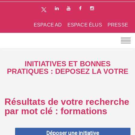
ESPACE AD
ESPACE ÉLUS
PRESSE
INITIATIVES ET BONNES
PRATIQUES : DEPOSEZ LA VOTRE
Résultats de votre recherche
par mot clé : formations
Déposer une initiative