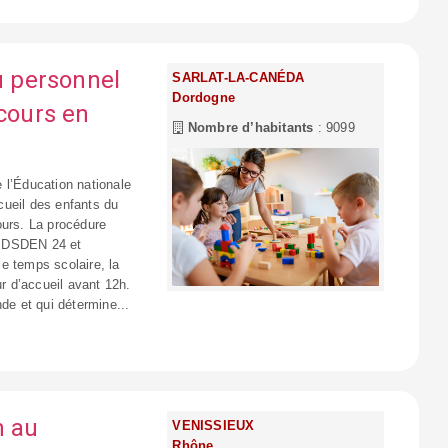
du personnel
SARLAT-LA-CANÉDA
Dordogne
ecours en
Nombre d’habitants
: 9099
 l’Éducation nationale
ccueil des enfants du
ours. La procédure
la DSDEN 24 et
le temps scolaire, la
ur d’accueil avant 12h.
de et qui détermine...
n au
VENISSIEUX
Rhône