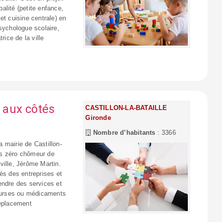
alité (petite enfance,
et cuisine centrale) en
sychologue scolaire,
ice de la ville
e aux côtés
CASTILLON-LA-BATAILLE
Gironde
Nombre d’habitants
: 3366
a mairie de Castillon-
res zéro chômeur de
ville, Jérôme Martin.
ès des entreprises et
endre des services et
courses ou médicaments
déplacement