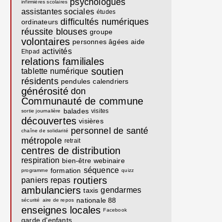
psychologues
infirmières scolaires
assistantes sociales
études
difficultés numériques
ordinateurs
réussite
blouses
groupe
volontaires
personnes âgées
aide
activités
Ehpad
relations familiales
soutien
tablette numérique
résidents
pendules
calendriers
générosité
don
Communauté de commune
balades
visites
sortie journalière
découvertes
visières
personnel de santé
chaîne de solidarité
métropole
retrait
centres de distribution
respiration
bien-être
webinaire
séquence
formation
programme
quizz
routiers
paniers repas
ambulanciers
gendarmes
taxis
nationale 88
sécurité
aire de repos
enseignes locales
Facebook
garde d'enfants