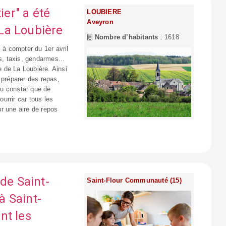
ier" a été
LOUBIERE
Aveyron
La Loubière
Nombre d’habitants
: 1618
 à compter du 1er avril
s, taxis, gendarmes...
 de La Loubière. Ainsi
 préparer des repas,
 du constat que de
urrir car tous les
sur une aire de repos
 de Saint-
Saint-Flour Communauté (15)
à Saint-
nt les