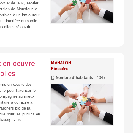
rt et de jeux, sentier
ocution de Monsieur le
portives à un km autour
du cimetière au public
 allons ré-ouvrir...
 en oeuvre
MAHALON
Finistère
blics
Nombre d’habitants
: 1047
 mis en œuvre des
ile pour favoriser le
accompagner au mieux
entaire à domicile à
raîchers bio de la
ile pour les publics en
ivres) ; • un...