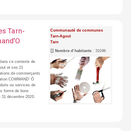
s Tarn-
Communauté de communes
Tarn-Agout
mand'O
Tarn
Nombre d’habitants
: 31096
 dans ce contexte de
out et ses 21
iations de commerçants
pération COMMAND’ Ô
uits ou services de
ous forme de bons
’au 31 décembre 2020.