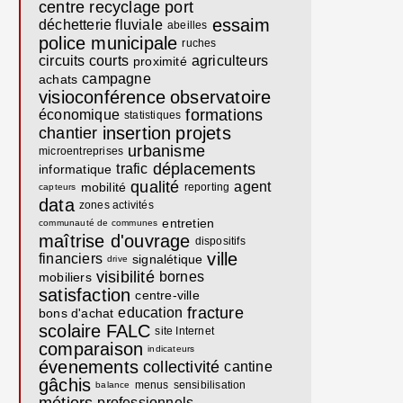
centre recyclage
port
essaim
déchetterie fluviale
abeilles
police municipale
ruches
circuits courts
agriculteurs
proximité
campagne
achats
visioconférence
observatoire
formations
économique
statistiques
insertion
projets
chantier
urbanisme
microentreprises
déplacements
trafic
informatique
qualité
agent
mobilité
reporting
capteurs
data
zones activités
entretien
communauté de communes
maîtrise d'ouvrage
dispositifs
ville
financiers
signalétique
drive
visibilité
bornes
mobiliers
satisfaction
centre-ville
fracture
education
bons d'achat
scolaire
FALC
site Internet
comparaison
indicateurs
évenements
collectivité
cantine
gâchis
menus
sensibilisation
balance
professionnels