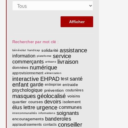
Rechercher par mot clé :
assistance
solidarité
bénévolat
handicap
service
information
plateforme
livraison
commerçants
artisans
numérique
données
approvisionnement
alimentation
interactive
EHPAD
santé
test
enfant
garde
entraide
entreprise
psychologique
prévention
couturières
masques
géolocalisé
voisins
devoirs
quartier
courses
isolement
urgence
élus
lettre
communes
soignants
intercommunalités
informations
banderoles
encouragements
conseiller
applaudissements
contacts