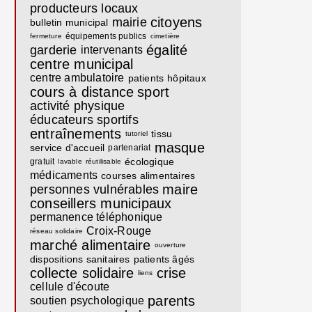
producteurs locaux
citoyens
mairie
bulletin municipal
équipements publics
fermeture
cimetière
égalité
garderie
intervenants
centre municipal
centre ambulatoire
patients
hôpitaux
cours à distance
sport
activité physique
éducateurs sportifs
entraînements
tissu
tutoriel
masque
service d'accueil
partenariat
écologique
gratuit
lavable
réutilisable
médicaments
courses alimentaires
maire
personnes vulnérables
conseillers municipaux
permanence téléphonique
Croix-Rouge
réseau solidaire
marché alimentaire
ouverture
dispositions sanitaires
patients âgés
collecte solidaire
crise
liens
cellule d'écoute
parents
soutien psychologique