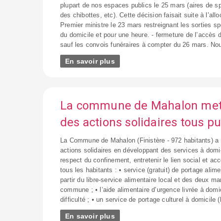
plupart de nos espaces publics le 25 mars (aires de spo
des chibottes, etc). Cette décision faisait suite à l’all
Premier ministre le 23 mars restreignant les sorties s
du domicile et pour une heure. - fermeture de l’accès 
sauf les convois funéraires à compter du 26 mars. Nous
En savoir plus
La commune de Mahalon met
des actions solidaires tous pu
La Commune de Mahalon (Finistère - 972 habitants) a
actions solidaires en développant des services à domic
respect du confinement, entretenir le lien social et 
tous les habitants : • service (gratuit) de portage alim
partir du libre-service alimentaire local et des deux ma
commune ; • l’aide alimentaire d’urgence livrée à domic
difficulté ; • un service de portage culturel à domicile (l
En savoir plus