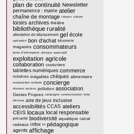
plan de continuité
Newsletter
atelier
permanence : mairie
chaîne de montage
citoyen
culture
loisirs
archives
théâtre
bibliothèque
ruralité
gel
école
attestation de déplacement
bon d'achat
trésorerie
opération
consommateurs
magasins
lettre d'information
réseaux associatif
exploitation agricole
collaboration
couturiers
commerce
tablettes numériques
chèques
inégalités
alimentaire
initiatives
concierge
restauration scolaire
association
pollution
réseaux sociaux
Gestes Propres
campagne communication
lutte
aire de jeux
inclusive
déchets
accessibilités
ateliers
CCAS
locaux
CEIS
local
responsable
biodiversité
aquatique
canal
précarité
pédagogique
infox
radeaux
kit
affichage
agents