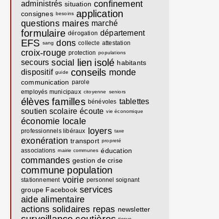
confinement
administrés
situation
application
consignes
besoins
questions
maires
marché
formulaire
département
dérogation
EFS
dons
collecte
attestation
sang
croix-rouge
protection
populations
lien
isolé
social
secours
habitants
conseils
monde
dispositif
guide
communication
parole
employés municipaux
citoyenne
seniors
élèves
familles
tablettes
bénévoles
soutien scolaire
écoute
vie économique
économie locale
loyers
professionnels libéraux
taxe
exonération
transport
propreté
éducation
associations
mairie communes
commandes
gestion de crise
commune
population
voirie
stationnement
personnel soignant
services
groupe Facebook
aide alimentaire
actions solidaires
repas
newsletter
tissus