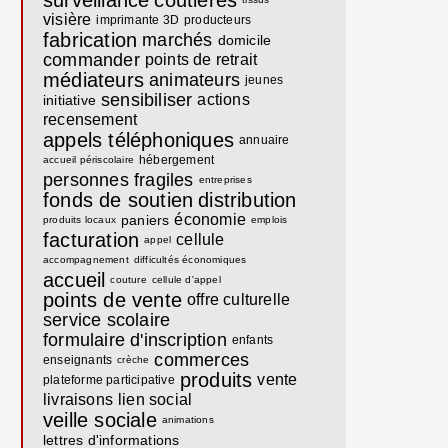
surveillance
coutières
visière
imprimante 3D
producteurs
fabrication
marchés
domicile
commander
points de retrait
médiateurs
animateurs
jeunes
sensibiliser
actions
initiative
recensement
appels téléphoniques
annuaire
hébergement
accueil périscolaire
personnes fragiles
entreprises
fonds de soutien
distribution
économie
paniers
produits locaux
emplois
facturation
cellule
appel
accompagnement
difficultés économiques
accueil
couture
cellule d'appel
points de vente
offre culturelle
service scolaire
formulaire d'inscription
enfants
commerces
enseignants
crèche
produits
vente
plateforme participative
livraisons
lien social
veille sociale
animations
lettres d'informations