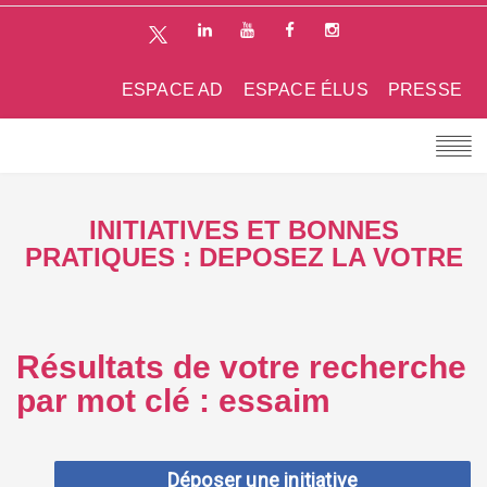
ESPACE AD
ESPACE ÉLUS
PRESSE
INITIATIVES ET BONNES
PRATIQUES : DEPOSEZ LA VOTRE
Résultats de votre recherche
par mot clé : essaim
Déposer une initiative