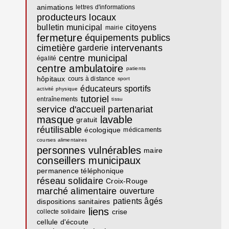
animations
lettres d'informations
producteurs locaux
bulletin municipal
citoyens
mairie
fermeture
équipements publics
cimetière
intervenants
garderie
centre municipal
égalité
centre ambulatoire
patients
hôpitaux
cours à distance
sport
éducateurs sportifs
activité physique
tutoriel
entraînements
tissu
service d'accueil
partenariat
masque
lavable
gratuit
réutilisable
écologique
médicaments
courses alimentaires
personnes vulnérables
maire
conseillers municipaux
permanence téléphonique
réseau solidaire
Croix-Rouge
marché alimentaire
ouverture
patients âgés
dispositions sanitaires
liens
crise
collecte solidaire
cellule d'écoute