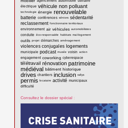
mobilier
agencement
automobile
utilitaire
véhicule
non polluant
électrique
renouvelable
énergie
technologie
batterie
sédentarité
conférences
séniors
reclassement
fonctionnaire territoriaux
air
véhicules
environnement
automobilistes
conduite
éco-responsable
habitats
mal-logement
outils
démarches
projet
aménagement
violences conjugales
logements
podcast
municipale
voisin
musée
action
coworking
engagement
cyberespace
patrimoine
rénovation
télétravail
médiéval
bâtiment
historique
drives
inclusion
chantiers
rallys
permis
activité
municipaux
locataire
difficulté
Consultez le dossier spécial :