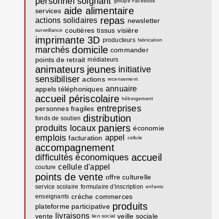
personnel soignant
groupe Facebook
aide alimentaire
services
repas
actions solidaires
newsletter
coutières
tissus
visière
surveillance
imprimante 3D
producteurs
fabrication
domicile
marchés
commander
points de retrait
médiateurs
animateurs
jeunes
initiative
sensibiliser
actions
recensement
annuaire
appels téléphoniques
accueil périscolaire
hébergement
entreprises
personnes fragiles
distribution
fonds de soutien
paniers
produits locaux
économie
emplois
appel
facturation
cellule
accompagnement
accueil
difficultés économiques
cellule d'appel
couture
points de vente
offre culturelle
service scolaire
formulaire d'inscription
enfants
crèche
commerces
enseignants
produits
plateforme participative
livraisons
vente
veille sociale
lien social