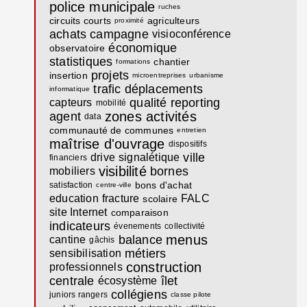
police municipale
ruches
circuits courts
agriculteurs
proximité
achats
campagne
visioconférence
économique
observatoire
statistiques
chantier
formations
projets
insertion
microentreprises
urbanisme
trafic
déplacements
informatique
qualité
reporting
capteurs
mobilité
zones activités
agent
data
communauté de communes
entretien
maîtrise d'ouvrage
dispositifs
ville
drive
signalétique
financiers
visibilité
bornes
mobiliers
bons d'achat
satisfaction
centre-ville
education
fracture
FALC
scolaire
site Internet
comparaison
indicateurs
évenements
collectivité
menus
balance
cantine
gâchis
métiers
sensibilisation
construction
professionnels
centrale
îlet
écosystème
collégiens
juniors rangers
classe pilote