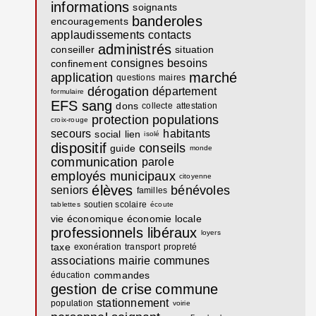
informations
soignants
banderoles
encouragements
applaudissements
contacts
administrés
conseiller
situation
consignes
besoins
confinement
marché
application
questions
maires
dérogation
département
formulaire
EFS
sang
dons
collecte
attestation
protection
populations
croix-rouge
secours
habitants
social
lien
isolé
dispositif
conseils
guide
monde
communication
parole
employés municipaux
citoyenne
élèves
bénévoles
seniors
familles
soutien scolaire
tablettes
écoute
vie économique
économie locale
professionnels libéraux
loyers
taxe
exonération
transport
propreté
associations
mairie communes
commandes
éducation
gestion de crise
commune
stationnement
population
voirie