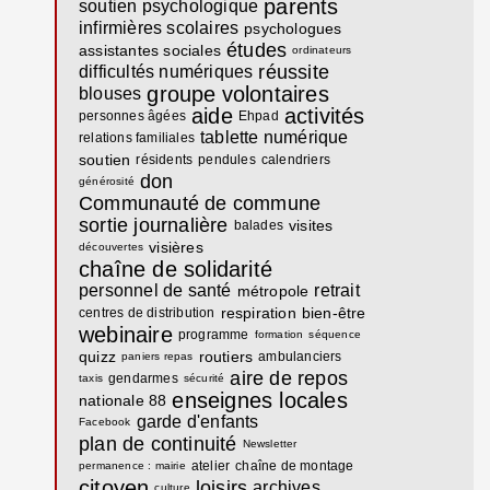
parents
soutien psychologique
infirmières scolaires
psychologues
études
assistantes sociales
ordinateurs
réussite
difficultés numériques
groupe
volontaires
blouses
aide
activités
personnes âgées
Ehpad
tablette numérique
relations familiales
soutien
résidents
pendules
calendriers
don
générosité
Communauté de commune
sortie journalière
visites
balades
visières
découvertes
chaîne de solidarité
personnel de santé
retrait
métropole
respiration
bien-être
centres de distribution
webinaire
programme
formation
séquence
quizz
routiers
ambulanciers
paniers repas
aire de repos
gendarmes
taxis
sécurité
enseignes locales
nationale 88
garde d'enfants
Facebook
plan de continuité
Newsletter
atelier
chaîne de montage
permanence : mairie
citoyen
loisirs
archives
culture