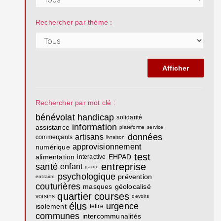
Rechercher par thème :
Rechercher par mot clé :
bénévolat
handicap
solidarité
information
assistance
plateforme
service
données
artisans
commerçants
livraison
approvisionnement
numérique
test
alimentation
EHPAD
interactive
entreprise
santé
enfant
garde
psychologique
prévention
entraide
couturières
masques
géolocalisé
quartier
courses
voisins
devoirs
élus
urgence
isolement
lettre
communes
intercommunalités