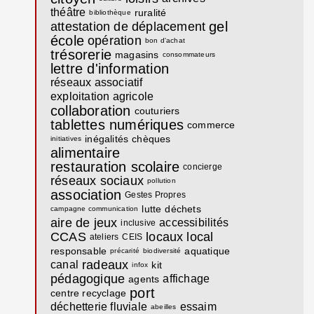
théâtre
ruralité
bibliothèque
gel
attestation de déplacement
école
opération
bon d'achat
trésorerie
magasins
consommateurs
lettre d'information
réseaux associatif
exploitation agricole
collaboration
couturiers
tablettes numériques
commerce
inégalités
chèques
initiatives
alimentaire
restauration scolaire
concierge
réseaux sociaux
pollution
association
Gestes Propres
lutte
déchets
campagne communication
aire de jeux
accessibilités
inclusive
CCAS
locaux
local
ateliers
CEIS
responsable
aquatique
précarité
biodiversité
radeaux
canal
kit
infox
pédagogique
affichage
agents
port
centre recyclage
déchetterie fluviale
essaim
abeilles