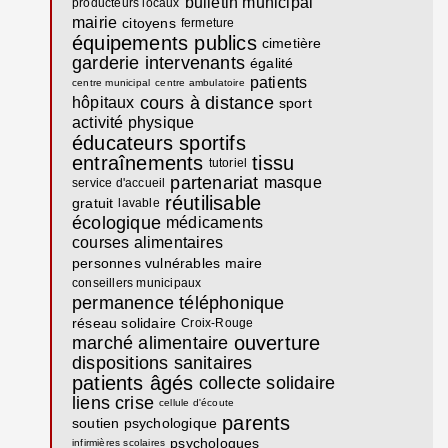
bulletin municipal
producteurs locaux
mairie
citoyens
fermeture
équipements publics
cimetière
garderie
intervenants
égalité
patients
centre municipal
centre ambulatoire
cours à distance
hôpitaux
sport
activité physique
éducateurs sportifs
entraînements
tissu
tutoriel
partenariat
masque
service d'accueil
réutilisable
gratuit
lavable
écologique
médicaments
courses alimentaires
personnes vulnérables
maire
conseillers municipaux
permanence téléphonique
réseau solidaire
Croix-Rouge
ouverture
marché alimentaire
dispositions sanitaires
patients âgés
collecte solidaire
liens
crise
cellule d'écoute
parents
soutien psychologique
psychologues
infirmières scolaires