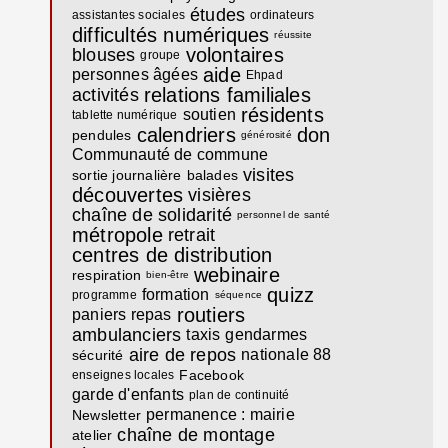
études
assistantes sociales
ordinateurs
difficultés numériques
réussite
volontaires
blouses
groupe
aide
personnes âgées
Ehpad
relations familiales
activités
résidents
soutien
tablette numérique
calendriers
don
pendules
générosité
Communauté de commune
visites
sortie journalière
balades
découvertes
visières
chaîne de solidarité
personnel de santé
métropole
retrait
centres de distribution
webinaire
respiration
bien-être
quizz
formation
programme
séquence
routiers
paniers repas
ambulanciers
taxis
gendarmes
aire de repos
nationale 88
sécurité
Facebook
enseignes locales
garde d'enfants
plan de continuité
permanence : mairie
Newsletter
chaîne de montage
atelier