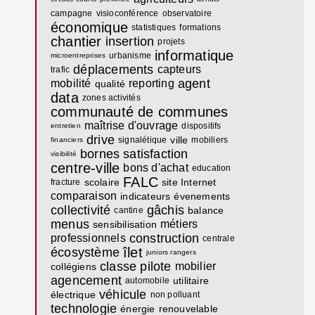
campagne
visioconférence
observatoire
économique
statistiques
formations
chantier
insertion
projets
informatique
urbanisme
microentreprises
déplacements
capteurs
trafic
agent
mobilité
reporting
qualité
data
zones activités
communauté de communes
maîtrise d'ouvrage
dispositifs
entretien
drive
ville
signalétique
mobiliers
financiers
bornes
satisfaction
visibilité
centre-ville
bons d'achat
education
FALC
scolaire
site Internet
fracture
comparaison
indicateurs
évenements
collectivité
gâchis
balance
cantine
menus
métiers
sensibilisation
construction
professionnels
centrale
îlet
écosystème
juniors rangers
classe pilote
mobilier
collégiens
agencement
utilitaire
automobile
véhicule
électrique
non polluant
technologie
énergie
renouvelable