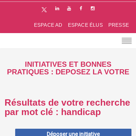
ESPACE AD
ESPACE ÉLUS
PRESSE
INITIATIVES ET BONNES
PRATIQUES : DEPOSEZ LA VOTRE
Résultats de votre recherche
par mot clé : handicap
Déposer une initiative