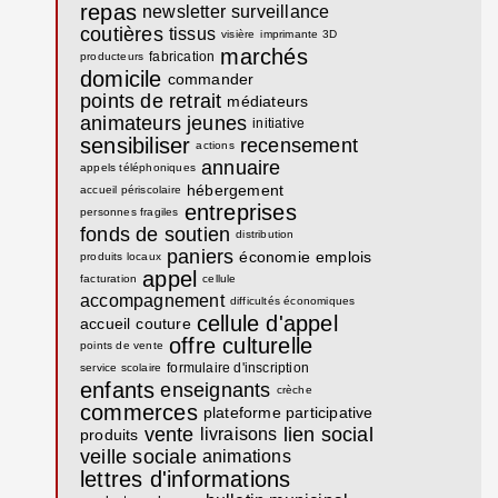
repas
newsletter
surveillance
coutières
tissus
visière
imprimante 3D
marchés
fabrication
producteurs
domicile
commander
points de retrait
médiateurs
animateurs
jeunes
initiative
sensibiliser
recensement
actions
annuaire
appels téléphoniques
hébergement
accueil périscolaire
entreprises
personnes fragiles
fonds de soutien
distribution
paniers
économie
emplois
produits locaux
appel
facturation
cellule
accompagnement
difficultés économiques
cellule d'appel
accueil
couture
offre culturelle
points de vente
formulaire d'inscription
service scolaire
enfants
enseignants
crèche
commerces
plateforme participative
vente
lien social
livraisons
produits
veille sociale
animations
lettres d'informations