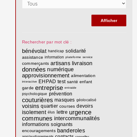
Rechercher par mot clé :
bénévolat
solidarité
handicap
assistance
information
plateforme
service
artisans
livraison
commerçants
données
numérique
approvisionnement
alimentation
EHPAD
test
santé
enfant
interactive
entreprise
garde
entraide
prévention
psychologique
couturières
masques
géolocalisé
voisins
quartier
devoirs
courses
urgence
isolement
lettre
élus
communes
intercommunalités
informations
soignants
banderoles
encouragements
contacts
applaudissements
conseiller