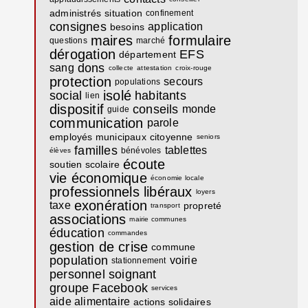
administrés
situation
confinement
consignes
application
besoins
maires
formulaire
questions
marché
dérogation
EFS
département
dons
sang
collecte
attestation
croix-rouge
protection
secours
populations
isolé
social
habitants
lien
dispositif
conseils
monde
guide
communication
parole
employés municipaux
citoyenne
seniors
familles
tablettes
bénévoles
élèves
écoute
soutien scolaire
vie économique
économie locale
professionnels libéraux
loyers
exonération
taxe
propreté
transport
associations
mairie communes
éducation
commandes
gestion de crise
commune
population
voirie
stationnement
personnel soignant
groupe Facebook
services
aide alimentaire
actions solidaires