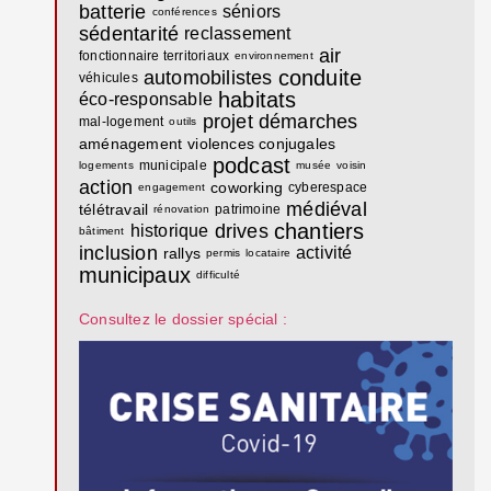
batterie
séniors
conférences
sédentarité
reclassement
air
fonctionnaire territoriaux
environnement
conduite
automobilistes
véhicules
habitats
éco-responsable
projet
démarches
mal-logement
outils
aménagement
violences conjugales
podcast
municipale
logements
musée
voisin
action
coworking
cyberespace
engagement
médiéval
télétravail
patrimoine
rénovation
chantiers
drives
historique
bâtiment
inclusion
activité
rallys
permis
locataire
municipaux
difficulté
Consultez le dossier spécial :