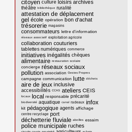
citoyen
loisirs
archives
culture
théâtre
ruralité
bibliothèque
attestation de déplacement
gel
école
bon d'achat
opération
trésorerie
magasins
consommateurs
lettre d'information
exploitation agricole
réseaux associatif
collaboration
couturiers
tablettes numériques
commerce
initiatives
inégalités
chèques
alimentaire
restauration scolaire
réseaux sociaux
concierge
pollution
association
Gestes Propres
lutte
campagne communication
déchets
aire de jeux
inclusive
ateliers
CEIS
accessibilités
CCAS
local
précarité
responsable
locaux
infox
aquatique
radeaux
biodiversité
canal
pédagogique
agents
kit
affichage
port
centre recyclage
déchetterie fluviale
essaim
abeilles
police municipale
ruches
agriculteurs
circuits courts
proximité
achats