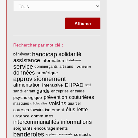
Rechercher par mot clé :
handicap
solidarité
bénévolat
assistance
information
plateforme
service
livraison
commerçants
artisans
données
numérique
approvisionnement
EHPAD
alimentation
interactive
test
garde
santé
enfant
entreprise
entraide
prévention
couturières
psychologique
voisins
masques
quartier
géolocalisé
élus
lettre
courses
isolement
devoirs
urgence
communes
intercommunalités
informations
soignants
encouragements
banderoles
contacts
applaudissements