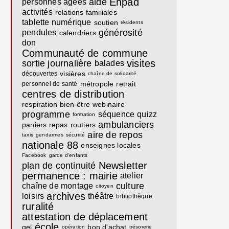
Ehpad
aide
personnes âgées
activités
relations familiales
tablette numérique
soutien
résidents
générosité
pendules
calendriers
don
Communauté de commune
visites
sortie journalière
balades
visières
découvertes
chaîne de solidarité
métropole
retrait
personnel de santé
centres de distribution
respiration
bien-être
webinaire
programme
séquence
quizz
formation
ambulanciers
paniers repas
routiers
aire de repos
taxis
gendarmes
sécurité
nationale 88
enseignes locales
Facebook
garde d'enfants
Newsletter
plan de continuité
permanence : mairie
atelier
culture
chaîne de montage
citoyen
archives
loisirs
théâtre
bibliothèque
ruralité
attestation de déplacement
école
gel
bon d'achat
opération
trésorerie