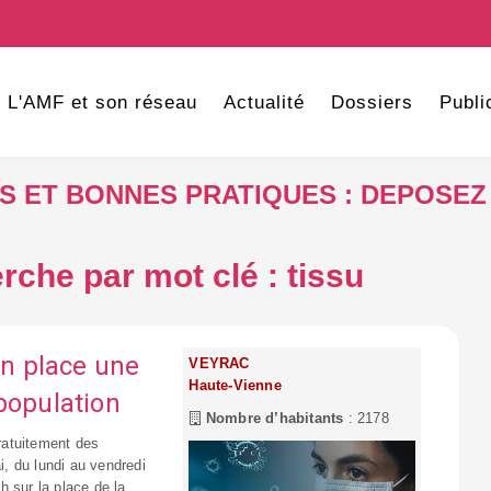
L'AMF et son réseau
Actualité
Dossiers
Publi
VES ET BONNES PRATIQUES : DEPOSEZ
rche par mot clé : tissu
n place une
VEYRAC
Haute-Vienne
population
Nombre d’habitants
: 2178
ratuitement des
, du lundi au vendredi
 sur la place de la