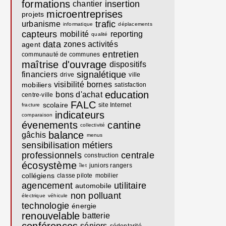
formations
insertion
chantier
microentreprises
projets
trafic
urbanisme
informatique
déplacements
capteurs
mobilité
reporting
qualité
data
zones activités
agent
entretien
communauté de communes
maîtrise d'ouvrage
dispositifs
signalétique
financiers
drive
ville
visibilité
bornes
mobiliers
satisfaction
education
bons d'achat
centre-ville
FALC
scolaire
site Internet
fracture
indicateurs
comparaison
évenements
cantine
collectivité
balance
gâchis
menus
sensibilisation
métiers
professionnels
centrale
construction
écosystème
juniors rangers
îlet
collégiens
classe pilote
mobilier
agencement
utilitaire
automobile
non polluant
électrique
véhicule
technologie
énergie
renouvelable
batterie
séniors