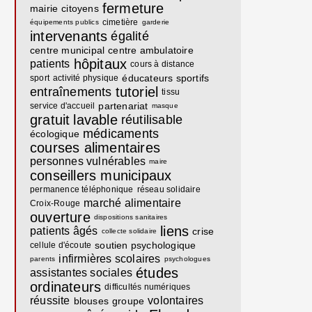
fermeture
mairie
citoyens
cimetière
équipements publics
garderie
intervenants
égalité
centre municipal
centre ambulatoire
hôpitaux
patients
cours à distance
éducateurs sportifs
sport
activité physique
tutoriel
entraînements
tissu
partenariat
service d'accueil
masque
gratuit
lavable
réutilisable
médicaments
écologique
courses alimentaires
personnes vulnérables
maire
conseillers municipaux
permanence téléphonique
réseau solidaire
marché alimentaire
Croix-Rouge
ouverture
dispositions sanitaires
liens
patients âgés
crise
collecte solidaire
soutien psychologique
cellule d'écoute
infirmières scolaires
parents
psychologues
études
assistantes sociales
ordinateurs
difficultés numériques
réussite
volontaires
blouses
groupe