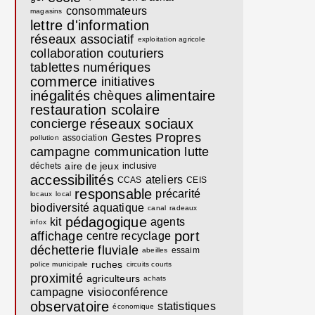
consommateurs
magasins
lettre d'information
réseaux associatif
exploitation agricole
collaboration
couturiers
tablettes numériques
commerce
initiatives
inégalités
alimentaire
chèques
restauration scolaire
réseaux sociaux
concierge
Gestes Propres
association
pollution
campagne communication
lutte
aire de jeux
déchets
inclusive
accessibilités
ateliers
CCAS
CEIS
responsable
précarité
locaux
local
biodiversité
aquatique
canal
radeaux
pédagogique
kit
agents
infox
port
affichage
centre recyclage
déchetterie fluviale
essaim
abeilles
ruches
police municipale
circuits courts
proximité
agriculteurs
achats
campagne
visioconférence
observatoire
statistiques
économique