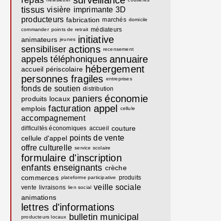
surveillance
repas
tissus
visière
imprimante 3D
producteurs
fabrication
marchés
domicile
médiateurs
commander
points de retrait
initiative
animateurs
jeunes
actions
sensibiliser
recensement
annuaire
appels téléphoniques
hébergement
accueil périscolaire
personnes fragiles
entreprises
fonds de soutien
distribution
économie
paniers
produits locaux
appel
facturation
emplois
cellule
accompagnement
couture
difficultés économiques
accueil
points de vente
cellule d'appel
offre culturelle
service scolaire
formulaire d'inscription
enfants
enseignants
crèche
commerces
produits
plateforme participative
veille sociale
vente
livraisons
lien social
animations
lettres d'informations
bulletin municipal
producteurs locaux