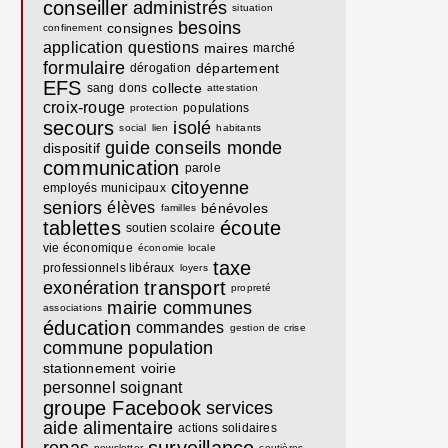
conseiller
administrés
situation
besoins
consignes
confinement
application
questions
maires
marché
formulaire
département
dérogation
EFS
collecte
sang
dons
attestation
croix-rouge
populations
protection
secours
isolé
social
lien
habitants
guide
conseils
monde
dispositif
communication
parole
citoyenne
employés municipaux
seniors
élèves
bénévoles
familles
tablettes
écoute
soutien scolaire
vie économique
économie locale
taxe
professionnels libéraux
loyers
transport
exonération
propreté
mairie communes
associations
éducation
commandes
gestion de crise
commune
population
stationnement
voirie
personnel soignant
groupe Facebook
services
aide alimentaire
actions solidaires
newsletter
coutières