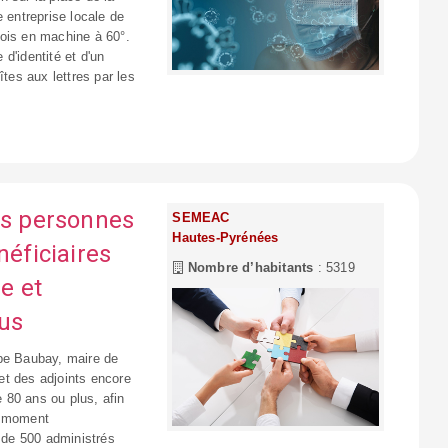
entreprise locale de
 fois en machine à 60°.
d'identité et d'un
îtes aux lettres par les
es personnes
SEMEAC
Hautes-Pyrénées
néficiaires
Nombre d’habitants
: 5319
e et
sus
ppe Baubay, maire de
et des adjoints encore
 80 ans ou plus, afin
e moment
s de 500 administrés