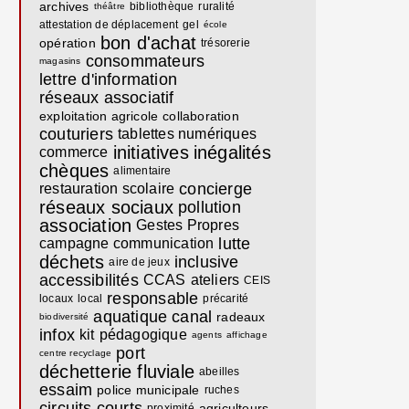
archives
bibliothèque
ruralité
théâtre
attestation de déplacement
gel
école
bon d'achat
opération
trésorerie
consommateurs
magasins
lettre d'information
réseaux associatif
exploitation agricole
collaboration
couturiers
tablettes numériques
initiatives
inégalités
commerce
chèques
alimentaire
concierge
restauration scolaire
réseaux sociaux
pollution
association
Gestes Propres
lutte
campagne communication
déchets
inclusive
aire de jeux
accessibilités
CCAS
ateliers
CEIS
responsable
locaux
local
précarité
aquatique
canal
radeaux
biodiversité
infox
kit
pédagogique
agents
affichage
port
centre recyclage
déchetterie fluviale
abeilles
essaim
police municipale
ruches
circuits courts
agriculteurs
proximité