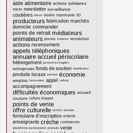
aide alimentaire
actions solidaires
newsletter
surveillance
repas
coutières
visière
imprimante 3D
tissus
producteurs
fabrication
marchés
domicile
commander
médiateurs
points de retrait
animateurs
jeunes
sensibiliser
initiative
actions
recensement
appels téléphoniques
annuaire
accueil périscolaire
hébergement
personnes fragiles
fonds de soutien
entreprises
distribution
économie
produits locaux
paniers
appel
emplois
facturation
cellule
accompagnement
difficultés économiques
accueil
couture
cellule d'appel
points de vente
offre culturelle
service scolaire
formulaire d'inscription
enfants
crèche
enseignants
commerces
vente
plateforme participative
produits