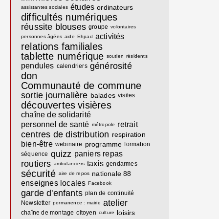
études
ordinateurs
assistantes sociales
difficultés numériques
réussite
blouses
groupe
volontaires
activités
personnes âgées
aide
Ehpad
relations familiales
tablette numérique
soutien
résidents
générosité
pendules
calendriers
don
Communauté de commune
sortie journalière
balades
visites
découvertes
visières
chaîne de solidarité
personnel de santé
retrait
métropole
centres de distribution
respiration
bien-être
programme
webinaire
formation
quizz
paniers repas
séquence
routiers
taxis
gendarmes
ambulanciers
sécurité
nationale 88
aire de repos
enseignes locales
Facebook
garde d'enfants
plan de continuité
atelier
Newsletter
permanence : mairie
loisirs
chaîne de montage
citoyen
culture