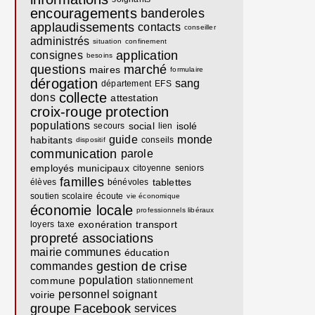
encouragements
banderoles
applaudissements
contacts
conseiller
administrés
situation
confinement
application
consignes
besoins
questions
marché
maires
formulaire
dérogation
sang
département
EFS
collecte
dons
attestation
croix-rouge
protection
populations
social
isolé
secours
lien
guide
monde
habitants
conseils
dispositif
communication
parole
employés municipaux
citoyenne
seniors
familles
tablettes
élèves
bénévoles
soutien scolaire
écoute
vie économique
économie locale
professionnels libéraux
exonération
transport
loyers
taxe
propreté
associations
mairie communes
éducation
gestion de crise
commandes
population
commune
stationnement
personnel soignant
voirie
groupe Facebook
services