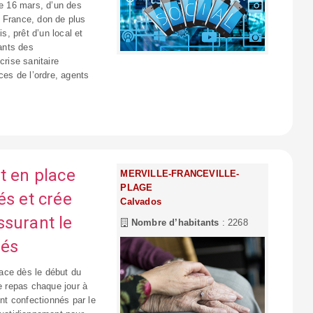
le 16 mars, d’un des
 France, don de plus
, prêt d’un local et
fants des
crise sanitaire
ces de l’ordre, agents
t en place
MERVILLE-FRANCEVILLE-
PLAGE
és et crée
Calvados
ssurant le
Nombre d’habitants
: 2268
nés
ace dès le début du
de repas chaque jour à
t confectionnés par le