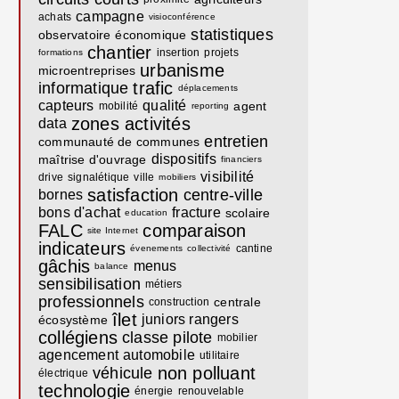
campagne
achats
visioconférence
statistiques
observatoire
économique
chantier
insertion
projets
formations
urbanisme
microentreprises
trafic
informatique
déplacements
capteurs
qualité
agent
mobilité
reporting
zones activités
data
entretien
communauté de communes
dispositifs
maîtrise d'ouvrage
financiers
visibilité
drive
signalétique
ville
mobiliers
satisfaction
centre-ville
bornes
bons d'achat
fracture
scolaire
education
FALC
comparaison
site Internet
indicateurs
cantine
évenements
collectivité
gâchis
menus
balance
sensibilisation
métiers
professionnels
centrale
construction
îlet
juniors rangers
écosystème
collégiens
classe pilote
mobilier
agencement
automobile
utilitaire
non polluant
véhicule
électrique
technologie
énergie
renouvelable