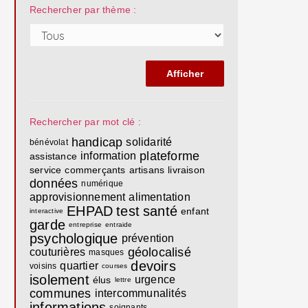
Rechercher par thème :
Rechercher par mot clé :
handicap
solidarité
bénévolat
plateforme
information
assistance
service
commerçants
artisans
livraison
données
numérique
approvisionnement
alimentation
EHPAD
test
santé
enfant
interactive
garde
entreprise
entraide
psychologique
prévention
géolocalisé
couturières
masques
devoirs
quartier
voisins
courses
isolement
urgence
élus
lettre
communes
intercommunalités
informations
soignants