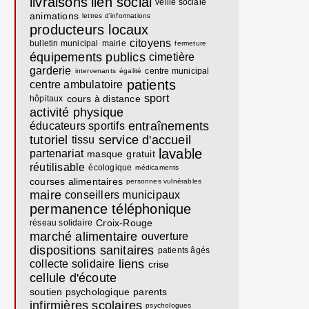
livraisons
lien social
veille sociale
animations
lettres d'informations
producteurs locaux
citoyens
bulletin municipal
mairie
fermeture
équipements publics
cimetière
garderie
centre municipal
intervenants
égalité
patients
centre ambulatoire
sport
cours à distance
hôpitaux
activité physique
entraînements
éducateurs sportifs
tutoriel
service d'accueil
tissu
lavable
partenariat
masque
gratuit
réutilisable
écologique
médicaments
courses alimentaires
personnes vulnérables
maire
conseillers municipaux
permanence téléphonique
Croix-Rouge
réseau solidaire
marché alimentaire
ouverture
dispositions sanitaires
patients âgés
liens
collecte solidaire
crise
cellule d'écoute
soutien psychologique
parents
infirmières scolaires
psychologues