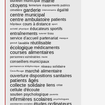
mairie
bulletin municipal
citoyens
fermeture
équipements publics
garderie
égalité
cimetière
intervenants
centre municipal
centre ambulatoire
patients
cours à distance
hôpitaux
sport
éducateurs sportifs
activité physique
entraînements
tissu
tutoriel
service d'accueil
partenariat
masque
réutilisable
lavable
gratuit
écologique
médicaments
courses alimentaires
personnes vulnérables
maire
conseillers municipaux
réseau solidaire
permanence téléphonique
marché alimentaire
Croix-Rouge
ouverture
dispositions sanitaires
patients âgés
collecte solidaire
liens
crise
cellule d'écoute
soutien psychologique
parents
infirmières scolaires
psychologues
ordinateurs
études
assistantes sociales