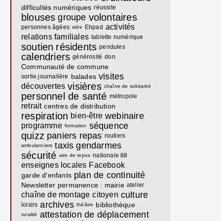
difficultés numériques
réussite
blouses
volontaires
groupe
activités
personnes âgées
Ehpad
aide
relations familiales
tablette numérique
soutien
résidents
pendules
calendriers
générosité
don
Communauté de commune
visites
balades
sortie journalière
visières
découvertes
chaîne de solidarité
personnel de santé
métropole
retrait
centres de distribution
respiration
webinaire
bien-être
séquence
programme
formation
quizz
paniers repas
routiers
taxis
gendarmes
ambulanciers
sécurité
nationale 88
aire de repos
enseignes locales
Facebook
plan de continuité
garde d'enfants
Newsletter
permanence : mairie
atelier
culture
chaîne de montage
citoyen
archives
bibliothèque
loisirs
théâtre
attestation de déplacement
ruralité