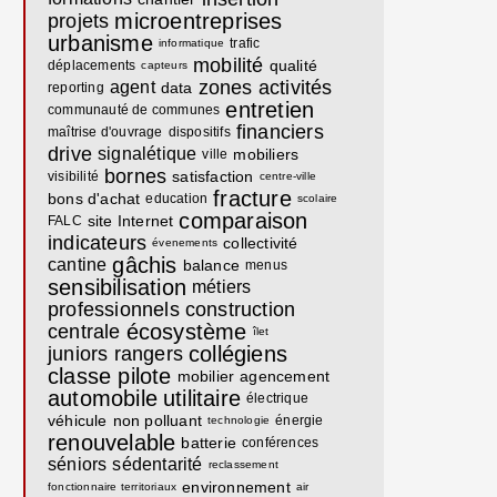
microentreprises
projets
urbanisme
trafic
informatique
mobilité
qualité
déplacements
capteurs
zones activités
agent
data
reporting
entretien
communauté de communes
financiers
maîtrise d'ouvrage
dispositifs
drive
signalétique
mobiliers
ville
bornes
satisfaction
visibilité
centre-ville
fracture
bons d'achat
education
scolaire
comparaison
site Internet
FALC
indicateurs
collectivité
évenements
gâchis
cantine
balance
menus
sensibilisation
métiers
professionnels
construction
écosystème
centrale
îlet
collégiens
juniors rangers
classe pilote
mobilier
agencement
automobile
utilitaire
électrique
véhicule
non polluant
énergie
technologie
renouvelable
batterie
conférences
séniors
sédentarité
reclassement
environnement
fonctionnaire territoriaux
air