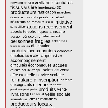
surveillance
coutières
newsletter
tissus
visière
imprimante 3D
producteurs
fabrication
marchés
domicile
points de retrait
commander
initiative
animateurs
médiateurs
jeunes
actions
recensement
sensibiliser
appels téléphoniques
annuaire
accueil périscolaire
hébergement
personnes fragiles
entreprises
distribution
fonds de soutien
produits locaux
paniers
économie
appel
emplois
facturation
cellule
accompagnement
accueil
difficultés économiques
points de vente
couture
cellule d'appel
offre culturelle
service scolaire
formulaire d'inscription
enfants
crèche
enseignants
commerces
produits
vente
plateforme participative
livraisons
veille sociale
lien social
animations
lettres d'informations
producteurs locaux