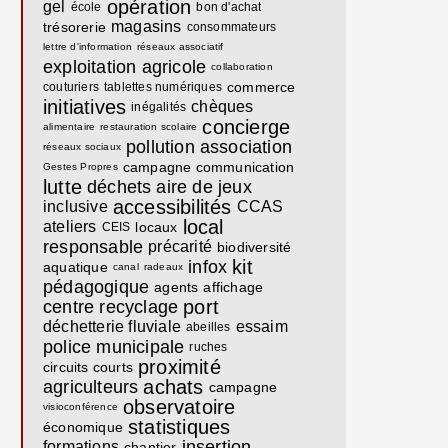
opération
gel
école
bon d'achat
magasins
trésorerie
consommateurs
lettre d'information
réseaux associatif
exploitation agricole
collaboration
commerce
couturiers
tablettes numériques
initiatives
chèques
inégalités
concierge
alimentaire
restauration scolaire
pollution
association
réseaux sociaux
campagne communication
Gestes Propres
lutte
déchets
aire de jeux
accessibilités
inclusive
CCAS
local
ateliers
locaux
CEIS
responsable
précarité
biodiversité
kit
infox
aquatique
canal
radeaux
pédagogique
agents
affichage
port
centre recyclage
déchetterie fluviale
essaim
abeilles
police municipale
ruches
proximité
circuits courts
achats
agriculteurs
campagne
observatoire
visioconférence
statistiques
économique
insertion
formations
chantier