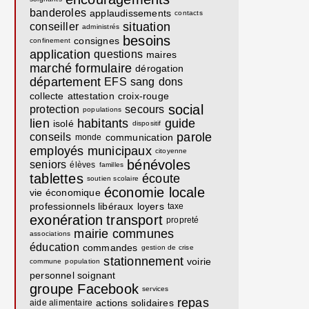
banderoles
applaudissements
contacts
situation
conseiller
administrés
besoins
consignes
confinement
application
questions
maires
marché
formulaire
dérogation
département
EFS
sang
dons
collecte
attestation
croix-rouge
social
protection
secours
populations
lien
habitants
guide
isolé
dispositif
parole
conseils
communication
monde
employés municipaux
citoyenne
bénévoles
seniors
élèves
familles
tablettes
écoute
soutien scolaire
économie locale
vie économique
professionnels libéraux
loyers
taxe
exonération
transport
propreté
mairie communes
associations
éducation
commandes
gestion de crise
stationnement
voirie
commune
population
personnel soignant
groupe Facebook
services
repas
actions solidaires
aide alimentaire