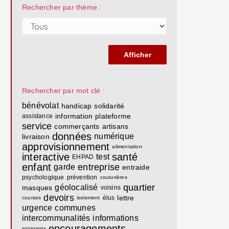
Rechercher par thème :
Rechercher par mot clé :
bénévolat
handicap
solidarité
information
plateforme
assistance
service
commerçants
artisans
données
numérique
livraison
approvisionnement
alimentation
interactive
santé
test
EHPAD
enfant
entreprise
garde
entraide
psychologique
prévention
couturières
quartier
géolocalisé
masques
voisins
devoirs
lettre
élus
courses
isolement
urgence
communes
intercommunalités
informations
encouragements
soignants