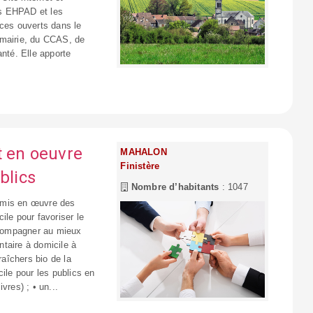
es EHPAD et les
rces ouverts dans le
 mairie, du CCAS, de
anté. Elle apporte
 en oeuvre
MAHALON
Finistère
blics
Nombre d’habitants
: 1047
 mis en œuvre des
ile pour favoriser le
accompagner au mieux
entaire à domicile à
raîchers bio de la
ile pour les publics en
ivres) ; • un...