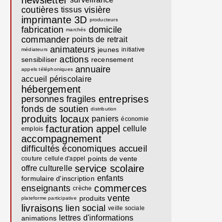
newsletter
coutières
visière
tissus
imprimante 3D
producteurs
fabrication
domicile
marchés
commander
points de retrait
animateurs
jeunes
initiative
médiateurs
actions
sensibiliser
recensement
annuaire
appels téléphoniques
accueil périscolaire
hébergement
entreprises
personnes fragiles
fonds de soutien
distribution
produits locaux
paniers
économie
facturation
appel
cellule
emplois
accompagnement
difficultés économiques
accueil
points de vente
couture
cellule d'appel
service scolaire
offre culturelle
enfants
formulaire d'inscription
commerces
enseignants
crèche
vente
produits
plateforme participative
livraisons
lien social
veille sociale
lettres d'informations
animations