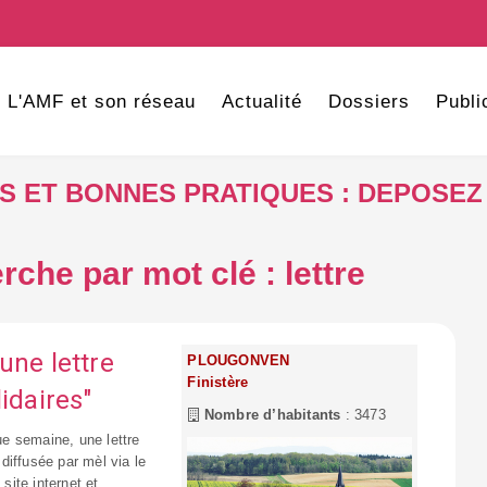
L'AMF et son réseau
Actualité
Dossiers
Publi
VES ET BONNES PRATIQUES : DEPOSEZ
rche par mot clé : lettre
une lettre
PLOUGONVEN
Finistère
idaires"
Nombre d’habitants
: 3473
e semaine, une lettre
 diffusée par mèl via le
ite internet et