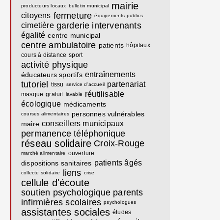
mairie
producteurs locaux
bulletin municipal
fermeture
citoyens
équipements publics
garderie
intervenants
cimetière
égalité
centre municipal
centre ambulatoire
patients
hôpitaux
cours à distance
sport
activité physique
entraînements
éducateurs sportifs
tutoriel
partenariat
tissu
service d'accueil
réutilisable
masque
gratuit
lavable
écologique
médicaments
personnes vulnérables
courses alimentaires
conseillers municipaux
maire
permanence téléphonique
réseau solidaire
Croix-Rouge
ouverture
marché alimentaire
patients âgés
dispositions sanitaires
liens
collecte solidaire
crise
cellule d'écoute
soutien psychologique
parents
infirmières scolaires
psychologues
assistantes sociales
études