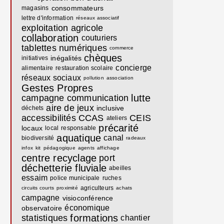
consommateurs
magasins
lettre d'information
réseaux associatif
exploitation agricole
collaboration
couturiers
tablettes numériques
commerce
chèques
inégalités
initiatives
concierge
alimentaire
restauration scolaire
réseaux sociaux
pollution
association
Gestes Propres
lutte
campagne communication
aire de jeux
inclusive
déchets
accessibilités
CCAS
CEIS
ateliers
précarité
locaux
local
responsable
aquatique
canal
biodiversité
radeaux
infox
kit
pédagogique
agents
affichage
centre recyclage
port
déchetterie fluviale
abeilles
essaim
police municipale
ruches
agriculteurs
circuits courts
proximité
achats
campagne
visioconférence
économique
observatoire
formations
statistiques
chantier