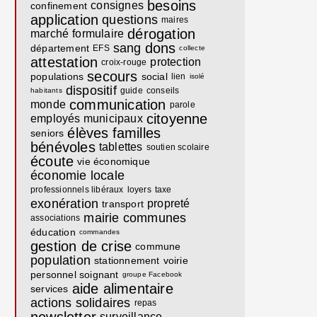
besoins
consignes
confinement
application
questions
maires
dérogation
marché
formulaire
dons
sang
département
EFS
collecte
attestation
protection
croix-rouge
secours
populations
social
lien
isolé
dispositif
guide
conseils
habitants
communication
monde
parole
citoyenne
employés municipaux
élèves
familles
seniors
bénévoles
tablettes
soutien scolaire
écoute
vie économique
économie locale
professionnels libéraux
loyers
taxe
exonération
propreté
transport
mairie communes
associations
éducation
commandes
gestion de crise
commune
population
stationnement
voirie
personnel soignant
groupe Facebook
aide alimentaire
services
actions solidaires
repas
surveillance