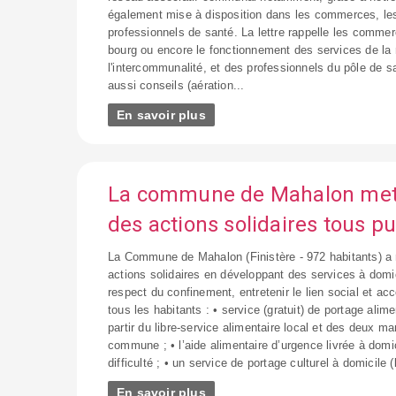
également mise à disposition dans les commerces, l
professionnels de santé. La lettre rappelle les comme
bourg ou encore le fonctionnement des services de la
l'intercommunalité, et des professionnels du pôle de s
aussi conseils (aération...
En savoir plus
La commune de Mahalon met
des actions solidaires tous pu
La Commune de Mahalon (Finistère - 972 habitants) a
actions solidaires en développant des services à domic
respect du confinement, entretenir le lien social et 
tous les habitants : • service (gratuit) de portage alim
partir du libre-service alimentaire local et des deux ma
commune ; • l’aide alimentaire d’urgence livrée à domic
difficulté ; • un service de portage culturel à domicile (l
En savoir plus