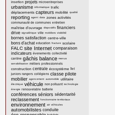
projets
insertion
microentreprises
urbanisme
trafic
informatique
capteurs
déplacements
mobilité
qualité
reporting
zones activités
agent
data
communauté de communes
entretien
financiers
maîtrise d'ouvrage
dispositifs
drive
ville
signalétique
mobiliers
visibilité
bornes
satisfaction
centre-ville
bons d'achat
scolaire
education
fracture
site Internet
FALC
comparaison
indicateurs
évenements
collectivité
gâchis
balance
cantine
menus
métiers
professionnels
sensibilisation
centrale
construction
écosystème
îlet
classe pilote
juniors rangers
collégiens
mobilier
utilitaire
agencement
automobile
véhicule
non polluant
électrique
technologie
renouvelable
batterie
énergie
conférences
séniors
sédentarité
reclassement
fonctionnaire territoriaux
environnement
air
véhicules
automobilistes
conduite