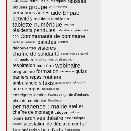
réussite
difficultés numériques
ordinateurs
groupe
blouses
volontaires
Ehpad
aide
personnes âgées
activités
relations familiales
tablette numérique
soutien
pendules
résidents
calendriers
générosité
Communauté de commune
don
balades
visites
sortie journalière
visières
découvertes
chaîne de solidarité
personnel de santé
retrait
métropole
centres de distribution
webinaire
respiration
bien-être
formation
quizz
programme
séquence
routiers
paniers repas
taxis
ambulanciers
sécurité
gendarmes
aire de repos
nationale 88
enseignes locales
garde d'enfants
Facebook
plan de continuité
Newsletter
permanence : mairie
atelier
chaîne de montage
citoyen
culture
archives
théâtre
loisirs
bibliothèque
attestation de déplacement
gel
ruralité
bon d'achat
opération
école
trésorerie