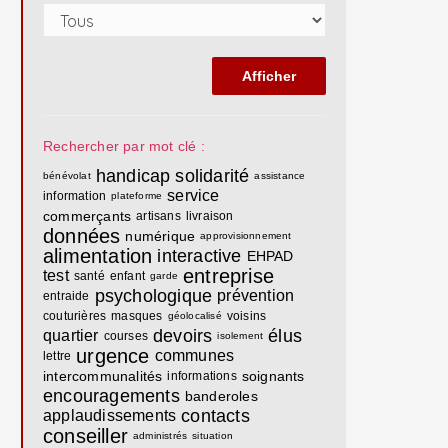
Rechercher par mot clé :
handicap
solidarité
bénévolat
assistance
service
information
plateforme
commerçants
artisans
livraison
données
numérique
approvisionnement
alimentation
interactive
EHPAD
entreprise
test
santé
enfant
garde
psychologique
prévention
entraide
couturières
masques
voisins
géolocalisé
devoirs
élus
quartier
courses
isolement
urgence
communes
lettre
intercommunalités
soignants
informations
encouragements
banderoles
contacts
applaudissements
conseiller
administrés
situation