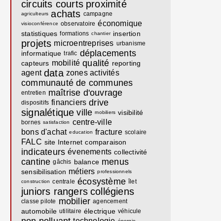
circuits courts
proximité
achats
campagne
agriculteurs
économique
observatoire
visioconférence
statistiques
insertion
formations
chantier
projets
microentreprises
urbanisme
déplacements
informatique
trafic
qualité
mobilité
capteurs
reporting
data
agent
zones activités
communauté de communes
maîtrise d'ouvrage
entretien
drive
financiers
dispositifs
signalétique
ville
visibilité
mobiliers
centre-ville
bornes
satisfaction
bons d'achat
fracture
scolaire
education
FALC
site Internet
comparaison
indicateurs
évenements
collectivité
cantine
menus
balance
gâchis
métiers
sensibilisation
professionnels
écosystème
centrale
îlet
construction
juniors rangers
collégiens
mobilier
classe pilote
agencement
automobile
électrique
utilitaire
véhicule
technologie
énergie