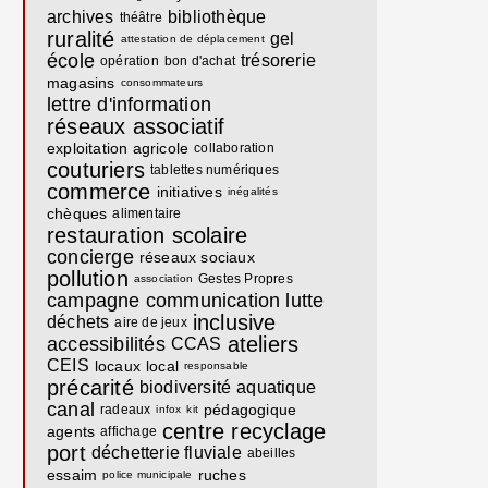
archives
bibliothèque
théâtre
ruralité
gel
attestation de déplacement
école
trésorerie
opération
bon d'achat
magasins
consommateurs
lettre d'information
réseaux associatif
exploitation agricole
collaboration
couturiers
tablettes numériques
commerce
initiatives
inégalités
chèques
alimentaire
restauration scolaire
concierge
réseaux sociaux
pollution
Gestes Propres
association
campagne communication
lutte
inclusive
déchets
aire de jeux
ateliers
accessibilités
CCAS
CEIS
locaux
local
responsable
précarité
biodiversité
aquatique
canal
pédagogique
radeaux
infox
kit
centre recyclage
agents
affichage
port
déchetterie fluviale
abeilles
essaim
ruches
police municipale