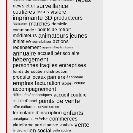
repas
surveillance
newsletter
coutières
visière
tissus
imprimante 3D
producteurs
marchés
domicile
fabrication
points de retrait
commander
animateurs
jeunes
médiateurs
initiative
actions
sensibiliser
recensement
appels téléphoniques
annuaire
accueil périscolaire
hébergement
personnes fragiles
entreprises
fonds de soutien
distribution
paniers
produits locaux
économie
emplois
facturation
appel
cellule
accompagnement
accueil
couture
difficultés économiques
points de vente
cellule d'appel
offre culturelle
service scolaire
enfants
formulaire d'inscription
commerces
crèche
enseignants
vente
plateforme participative
produits
lien social
livraisons
veille sociale