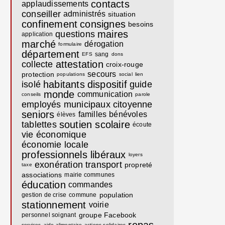
contacts
applaudissements
conseiller
administrés
situation
confinement
consignes
besoins
maires
questions
application
marché
dérogation
formulaire
département
sang
EFS
dons
attestation
collecte
croix-rouge
secours
protection
populations
social
lien
habitants
dispositif
isolé
guide
monde
communication
conseils
parole
employés municipaux
citoyenne
seniors
familles
bénévoles
élèves
soutien scolaire
tablettes
écoute
vie économique
économie locale
professionnels libéraux
loyers
exonération
transport
propreté
taxe
associations
mairie communes
éducation
commandes
population
gestion de crise
commune
stationnement
voirie
groupe Facebook
personnel soignant
services
aide alimentaire
actions solidaires