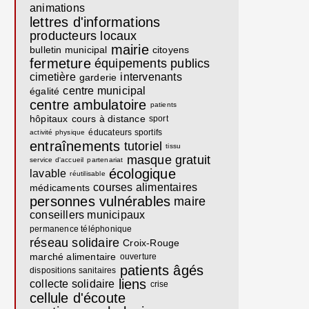
animations
lettres d'informations
producteurs locaux
mairie
bulletin municipal
citoyens
fermeture
équipements publics
cimetière
intervenants
garderie
centre municipal
égalité
centre ambulatoire
patients
hôpitaux
cours à distance
sport
éducateurs sportifs
activité physique
entraînements
tutoriel
tissu
masque
gratuit
service d'accueil
partenariat
écologique
lavable
réutilisable
courses alimentaires
médicaments
personnes vulnérables
maire
conseillers municipaux
permanence téléphonique
réseau solidaire
Croix-Rouge
marché alimentaire
ouverture
patients âgés
dispositions sanitaires
liens
collecte solidaire
crise
cellule d'écoute