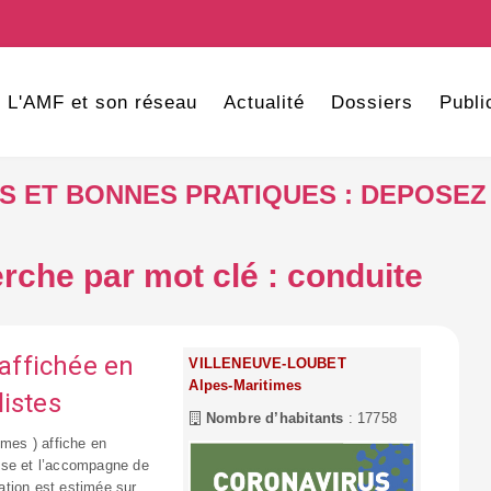
L'AMF et son réseau
Actualité
Dossiers
Publi
VES ET BONNES PRATIQUES : DEPOSEZ
rche par mot clé : conduite
 affichée en
VILLENEUVE-LOUBET
Alpes-Maritimes
istes
Nombre d’habitants
: 17758
imes ) affiche en
dense et l’accompagne de
ation est estimée sur