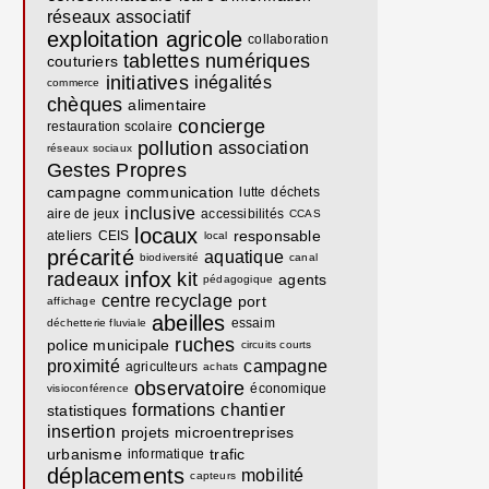
réseaux associatif
exploitation agricole
collaboration
tablettes numériques
couturiers
initiatives
inégalités
commerce
chèques
alimentaire
concierge
restauration scolaire
pollution
association
réseaux sociaux
Gestes Propres
campagne communication
lutte
déchets
inclusive
aire de jeux
accessibilités
CCAS
locaux
responsable
ateliers
CEIS
local
précarité
aquatique
biodiversité
canal
infox
radeaux
kit
agents
pédagogique
centre recyclage
port
affichage
abeilles
essaim
déchetterie fluviale
ruches
police municipale
circuits courts
proximité
campagne
agriculteurs
achats
observatoire
économique
visioconférence
formations
chantier
statistiques
insertion
projets
microentreprises
urbanisme
trafic
informatique
déplacements
mobilité
capteurs