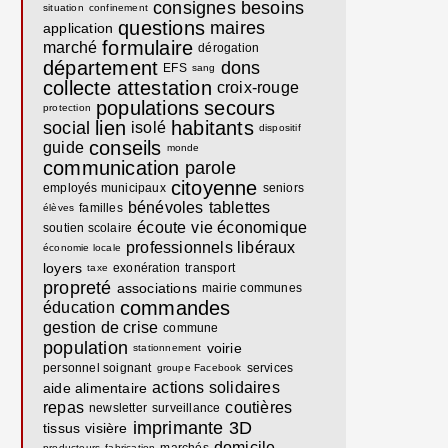
consignes
besoins
situation
confinement
questions
maires
application
formulaire
marché
dérogation
département
dons
EFS
sang
collecte
attestation
croix-rouge
populations
secours
protection
lien
habitants
social
isolé
dispositif
conseils
guide
monde
communication
parole
citoyenne
employés municipaux
seniors
bénévoles
tablettes
familles
élèves
écoute
vie économique
soutien scolaire
professionnels libéraux
économie locale
loyers
exonération
transport
taxe
propreté
associations
mairie communes
commandes
éducation
gestion de crise
commune
population
voirie
stationnement
personnel soignant
services
groupe Facebook
actions solidaires
aide alimentaire
repas
coutières
newsletter
surveillance
imprimante 3D
tissus
visière
domicile
producteurs
fabrication