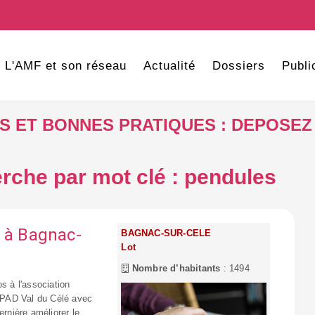
L'AMF et son réseau
Actualité
Dossiers
Publi
VES ET BONNES PRATIQUES : DEPOSEZ
erche par mot clé : pendules
s à Bagnac-
BAGNAC-SUR-CELE
Lot
Nombre d’habitants
: 1494
s à l'association
EHPAD Val du Célé avec
ernière améliorer le