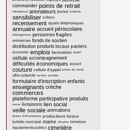
marchés
points de retrait
commander
animateurs
jeunes
médiateurs
initiative
sensibiliser
actions
recensement
appels téléphoniques
annuaire
accueil périscolaire
personnes fragiles
hébergement
fonds de soutien
entreprises
distribution
produits locaux
paniers
emplois
facturation
économie
appel
cellule
accompagnement
difficultés économiques
accueil
couture
cellule d'appel
points de vente
offre culturelle
service scolaire
formulaire d'inscription
enfants
enseignants
crèche
commerces
plateforme participative
produits
lien social
livraisons
vente
veille sociale
animations
producteurs locaux
lettres d'informations
mairie
bulletin municipal
fermeture
citoyens
cimetière
équipements publics