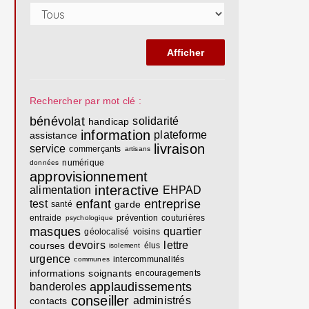
Rechercher par mot clé :
bénévolat
solidarité
handicap
information
plateforme
assistance
livraison
service
commerçants
artisans
numérique
données
approvisionnement
interactive
alimentation
EHPAD
enfant
entreprise
test
garde
santé
entraide
prévention
couturières
psychologique
masques
quartier
géolocalisé
voisins
devoirs
lettre
courses
élus
isolement
urgence
intercommunalités
communes
informations
soignants
encouragements
applaudissements
banderoles
conseiller
administrés
contacts