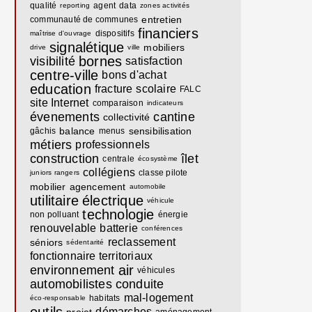
qualité
agent
data
reporting
zones activités
entretien
communauté de communes
financiers
dispositifs
maîtrise d'ouvrage
signalétique
mobiliers
drive
ville
bornes
visibilité
satisfaction
centre-ville
bons d'achat
education
fracture
scolaire
FALC
site Internet
comparaison
indicateurs
évenements
cantine
collectivité
balance
sensibilisation
gâchis
menus
métiers
professionnels
construction
îlet
centrale
écosystème
collégiens
classe pilote
juniors rangers
mobilier
agencement
automobile
utilitaire
électrique
véhicule
technologie
non polluant
énergie
renouvelable
batterie
conférences
reclassement
séniors
sédentarité
fonctionnaire territoriaux
air
environnement
véhicules
automobilistes
conduite
mal-logement
habitats
éco-responsable
démarches