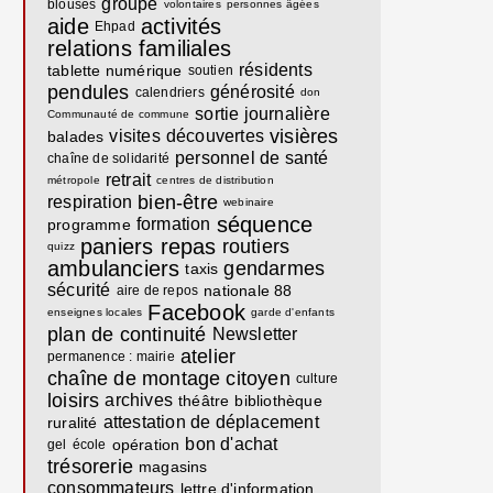
groupe
blouses
volontaires
personnes âgées
aide
activités
Ehpad
relations familiales
résidents
tablette numérique
soutien
pendules
générosité
calendriers
don
sortie journalière
Communauté de commune
visières
visites
découvertes
balades
personnel de santé
chaîne de solidarité
retrait
métropole
centres de distribution
bien-être
respiration
webinaire
séquence
formation
programme
paniers repas
routiers
quizz
ambulanciers
gendarmes
taxis
sécurité
nationale 88
aire de repos
Facebook
enseignes locales
garde d'enfants
plan de continuité
Newsletter
atelier
permanence : mairie
chaîne de montage
citoyen
culture
loisirs
archives
théâtre
bibliothèque
attestation de déplacement
ruralité
bon d'achat
opération
gel
école
trésorerie
magasins
consommateurs
lettre d'information