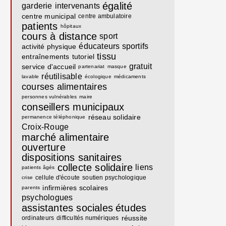
égalité
garderie
intervenants
centre municipal
centre ambulatoire
patients
hôpitaux
cours à distance
sport
éducateurs sportifs
activité physique
tissu
entraînements
tutoriel
gratuit
service d'accueil
partenariat
masque
réutilisable
lavable
écologique
médicaments
courses alimentaires
personnes vulnérables
maire
conseillers municipaux
réseau solidaire
permanence téléphonique
Croix-Rouge
marché alimentaire
ouverture
dispositions sanitaires
collecte solidaire
liens
patients âgés
cellule d'écoute
soutien psychologique
crise
infirmières scolaires
parents
psychologues
assistantes sociales
études
réussite
ordinateurs
difficultés numériques