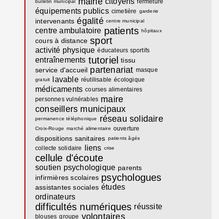
mairie
citoyens
fermeture
bulletin municipal
équipements publics
cimetière
garderie
égalité
intervenants
centre municipal
patients
centre ambulatoire
hôpitaux
sport
cours à distance
activité physique
éducateurs sportifs
tutoriel
entraînements
tissu
partenariat
service d'accueil
masque
lavable
réutilisable
écologique
gratuit
médicaments
courses alimentaires
maire
personnes vulnérables
conseillers municipaux
réseau solidaire
permanence téléphonique
ouverture
Croix-Rouge
marché alimentaire
dispositions sanitaires
patients âgés
liens
collecte solidaire
crise
cellule d'écoute
soutien psychologique
parents
psychologues
infirmières scolaires
études
assistantes sociales
ordinateurs
difficultés numériques
réussite
volontaires
blouses
groupe