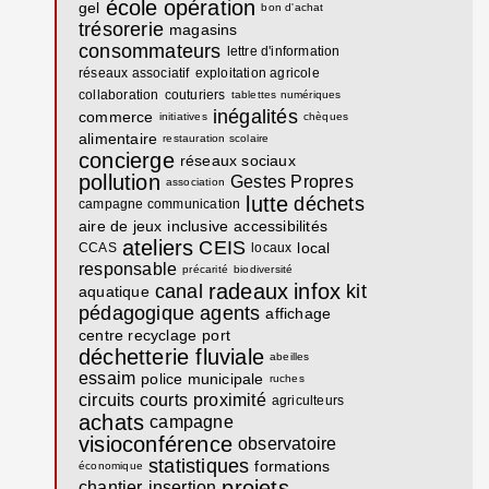
école
opération
gel
bon d'achat
trésorerie
magasins
consommateurs
lettre d'information
réseaux associatif
exploitation agricole
collaboration
couturiers
tablettes numériques
inégalités
commerce
initiatives
chèques
alimentaire
restauration scolaire
concierge
réseaux sociaux
pollution
Gestes Propres
association
lutte
déchets
campagne communication
aire de jeux
inclusive
accessibilités
ateliers
CEIS
local
CCAS
locaux
responsable
précarité
biodiversité
radeaux
infox
canal
kit
aquatique
pédagogique
agents
affichage
centre recyclage
port
déchetterie fluviale
abeilles
essaim
police municipale
ruches
circuits courts
proximité
agriculteurs
achats
campagne
visioconférence
observatoire
statistiques
formations
économique
projets
chantier
insertion