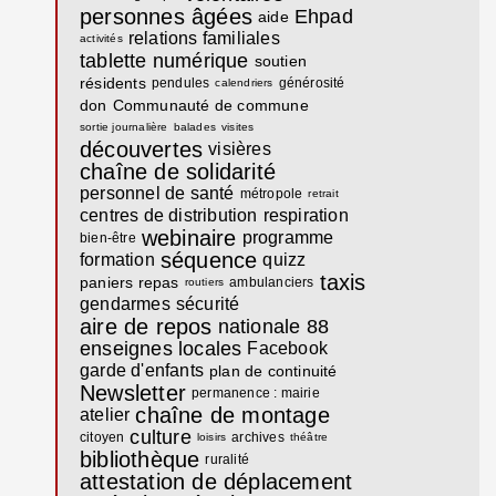
personnes âgées
Ehpad
aide
relations familiales
activités
tablette numérique
soutien
résidents
pendules
générosité
calendriers
don
Communauté de commune
sortie journalière
balades
visites
découvertes
visières
chaîne de solidarité
personnel de santé
métropole
retrait
centres de distribution
respiration
webinaire
programme
bien-être
séquence
formation
quizz
taxis
paniers repas
ambulanciers
routiers
gendarmes
sécurité
aire de repos
nationale 88
enseignes locales
Facebook
garde d'enfants
plan de continuité
Newsletter
permanence : mairie
chaîne de montage
atelier
culture
citoyen
archives
loisirs
théâtre
bibliothèque
ruralité
attestation de déplacement