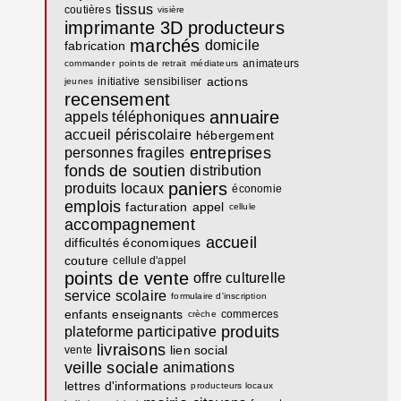
tissus
coutières
visière
imprimante 3D
producteurs
marchés
domicile
fabrication
animateurs
commander
points de retrait
médiateurs
actions
initiative
sensibiliser
jeunes
recensement
annuaire
appels téléphoniques
accueil périscolaire
hébergement
entreprises
personnes fragiles
fonds de soutien
distribution
paniers
produits locaux
économie
emplois
facturation
appel
cellule
accompagnement
accueil
difficultés économiques
couture
cellule d'appel
points de vente
offre culturelle
service scolaire
formulaire d'inscription
enfants
enseignants
commerces
crèche
produits
plateforme participative
livraisons
lien social
vente
veille sociale
animations
lettres d'informations
producteurs locaux