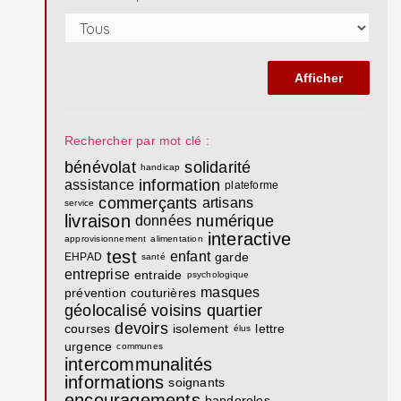
Rechercher par mot clé :
bénévolat
solidarité
handicap
information
assistance
plateforme
commerçants
artisans
service
livraison
numérique
données
interactive
approvisionnement
alimentation
test
enfant
garde
EHPAD
santé
entreprise
entraide
psychologique
masques
prévention
couturières
géolocalisé
voisins
quartier
devoirs
courses
isolement
lettre
élus
urgence
communes
intercommunalités
informations
soignants
encouragements
banderoles