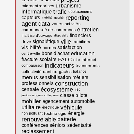
urbanisme
microentreprises
trafic
informatique
déplacements
reporting
capteurs
mobilité
qualité
agent
data
zones activités
entretien
communauté de communes
financiers
maîtrise d'ouvrage
dispositifs
ville
signalétique
drive
mobiliers
visibilité
satisfaction
bornes
education
bons d'achat
centre-ville
FALC
fracture
scolaire
site Internet
indicateurs
évenements
comparaison
collectivité
cantine
gâchis
balance
menus
sensibilisation
métiers
construction
professionnels
écosystème
centrale
îlet
classe pilote
juniors rangers
collégiens
mobilier
agencement
automobile
véhicule
utilitaire
électrique
énergie
technologie
non polluant
renouvelable
batterie
conférences
séniors
sédentarité
reclassement