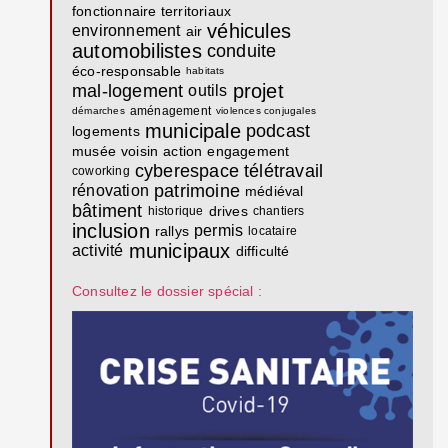
fonctionnaire territoriaux
véhicules
environnement
air
automobilistes
conduite
éco-responsable
habitats
projet
mal-logement
outils
aménagement
démarches
violences conjugales
municipale
podcast
logements
musée
voisin
action
engagement
cyberespace
télétravail
coworking
patrimoine
rénovation
médiéval
bâtiment
drives
historique
chantiers
inclusion
permis
rallys
locataire
municipaux
activité
difficulté
Consultez le dossier spécial :