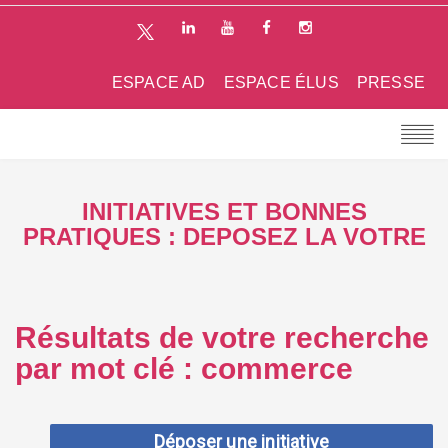
ESPACE AD
ESPACE ÉLUS
PRESSE
INITIATIVES ET BONNES
PRATIQUES : DEPOSEZ LA VOTRE
Résultats de votre recherche
par mot clé : commerce
Déposer une initiative