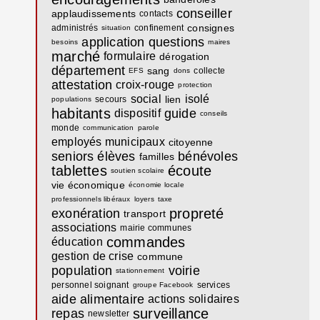
conseiller
applaudissements
contacts
consignes
administrés
confinement
situation
application
questions
besoins
maires
marché
formulaire
dérogation
département
sang
collecte
EFS
dons
attestation
croix-rouge
protection
social
isolé
lien
secours
populations
habitants
guide
dispositif
conseils
monde
communication
parole
employés municipaux
citoyenne
seniors
élèves
bénévoles
familles
tablettes
écoute
soutien scolaire
vie économique
économie locale
professionnels libéraux
loyers
taxe
propreté
exonération
transport
associations
mairie communes
commandes
éducation
gestion de crise
commune
population
voirie
stationnement
personnel soignant
services
groupe Facebook
aide alimentaire
actions solidaires
surveillance
repas
newsletter