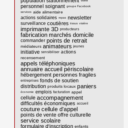
population
stationnement
voirie
personnel soignant
groupe Facebook
aide alimentaire
services
newsletter
actions solidaires
repas
coutières
surveillance
tissus
visière
imprimante 3D
producteurs
fabrication
marchés
domicile
points de retrait
commander
animateurs
médiateurs
jeunes
initiative
actions
sensibiliser
recensement
appels téléphoniques
annuaire
accueil périscolaire
hébergement
personnes fragiles
fonds de soutien
entreprises
paniers
distribution
produits locaux
emplois
appel
facturation
économie
accompagnement
cellule
difficultés économiques
accueil
couture
cellule d'appel
points de vente
offre culturelle
service scolaire
formulaire d'inscription
enfants