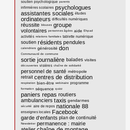
soutien psychologique
parents
psychologues
infirmières scolaires
assistantes sociales
études
ordinateurs
difficultés numériques
groupe
réussite
blouses
volontaires
aide
personnes âgées
Ehpad
activités
tablette numérique
relations familiales
résidents
pendules
soutien
don
générosité
calendriers
Communauté de commune
sortie journalière
balades
visites
visières
découvertes
chaîne de solidarité
personnel de santé
métropole
centres de distribution
retrait
bien-être
programme
respiration
webinaire
séquence
formation
quizz
paniers repas
routiers
taxis
ambulanciers
gendarmes
nationale 88
aire de repos
sécurité
Facebook
enseignes locales
garde d'enfants
plan de continuité
permanence : mairie
Newsletter
chaîne de montage
atelier