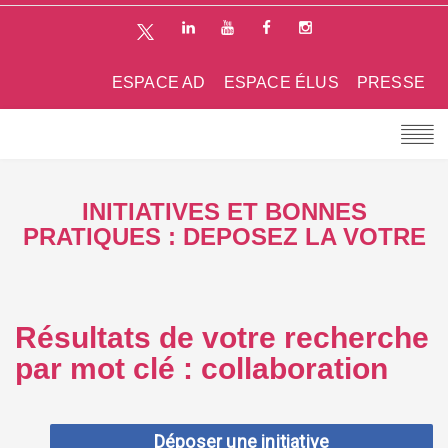
ESPACE AD
ESPACE ÉLUS
PRESSE
INITIATIVES ET BONNES
PRATIQUES : DEPOSEZ LA VOTRE
Résultats de votre recherche
par mot clé : collaboration
Déposer une initiative