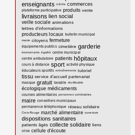
enseignants
commerces
crèche
produits
vente
plateforme participative
livraisons
lien social
veille sociale
animations
lettres d'informations
producteurs locaux
bulletin municipal
fermeture
citoyens
mairie
garderie
cimetière
équipements publics
centre municipal
intervenants
égalité
hôpitaux
patients
centre ambulatoire
sport
cours à distance
activité physique
tutoriel
éducateurs sportifs
entraînements
tissu
service d'accueil
partenariat
gratuit
masque
lavable
réutilisable
écologique
médicaments
courses alimentaires
personnes vulnérables
maire
conseillers municipaux
réseau solidaire
permanence téléphonique
marché alimentaire
Croix-Rouge
ouverture
dispositions sanitaires
collecte solidaire
patients âgés
liens
cellule d'écoute
crise