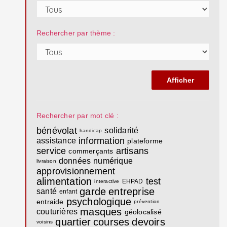
Rechercher par thème :
Rechercher par mot clé :
bénévolat
solidarité
handicap
information
assistance
plateforme
service
artisans
commerçants
données
numérique
livraison
approvisionnement
alimentation
test
EHPAD
interactive
garde
entreprise
santé
enfant
psychologique
entraide
prévention
masques
couturières
géolocalisé
quartier
courses
devoirs
voisins