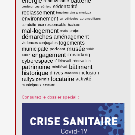
énergie
batterie
renouvelable
sédentarité
conférences
séniors
reclassement
fonctionnaire territoriaux
environnement
air
véhicules
automobilistes
conduite
éco-responsable
habitats
mal-logement
projet
outils
démarches
aménagement
logements
violences conjugales
musée
municipale
podcast
voisin
engagement
coworking
action
cyberespace
télétravail
rénovation
patrimoine
bâtiment
médiéval
historique
drives
inclusion
chantiers
locataire
rallys
activité
permis
municipaux
difficulté
Consultez le dossier spécial :