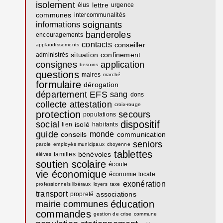
isolement
lettre
élus
urgence
communes
intercommunalités
soignants
informations
banderoles
encouragements
contacts
conseiller
applaudissements
situation
confinement
administrés
consignes
application
besoins
questions
maires
marché
formulaire
dérogation
département
EFS
sang
dons
collecte
attestation
croix-rouge
protection
secours
populations
dispositif
social
isolé
lien
habitants
guide
monde
conseils
communication
seniors
parole
employés municipaux
citoyenne
tablettes
bénévoles
familles
élèves
soutien scolaire
écoute
vie économique
économie locale
exonération
professionnels libéraux
loyers
taxe
transport
associations
propreté
éducation
mairie communes
commandes
gestion de crise
commune