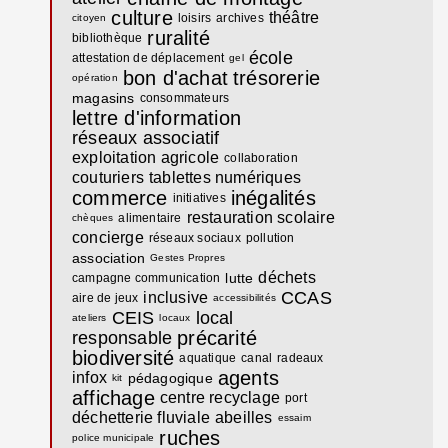
culture
théâtre
loisirs
archives
citoyen
ruralité
bibliothèque
école
attestation de déplacement
gel
bon d'achat
trésorerie
opération
magasins
consommateurs
lettre d'information
réseaux associatif
exploitation agricole
collaboration
couturiers
tablettes numériques
commerce
inégalités
initiatives
restauration scolaire
alimentaire
chèques
concierge
réseaux sociaux
pollution
association
Gestes Propres
déchets
lutte
campagne communication
CCAS
inclusive
aire de jeux
accessibilités
CEIS
local
ateliers
locaux
précarité
responsable
biodiversité
aquatique
canal
radeaux
agents
infox
pédagogique
kit
affichage
centre recyclage
port
déchetterie fluviale
abeilles
essaim
ruches
police municipale