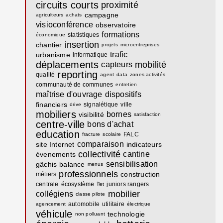
circuits courts
proximité
campagne
agriculteurs
achats
visioconférence
observatoire
formations
statistiques
économique
insertion
chantier
projets
microentreprises
trafic
urbanisme
informatique
déplacements
mobilité
capteurs
reporting
qualité
agent
data
zones activités
communauté de communes
entretien
maîtrise d'ouvrage
dispositifs
financiers
signalétique
ville
drive
mobiliers
bornes
visibilité
satisfaction
centre-ville
bons d'achat
education
FALC
fracture
scolaire
comparaison
site Internet
indicateurs
collectivité
cantine
évenements
sensibilisation
gâchis
balance
menus
professionnels
construction
métiers
centrale
écosystème
juniors rangers
îlet
mobilier
collégiens
classe pilote
automobile
utilitaire
agencement
électrique
véhicule
technologie
non polluant