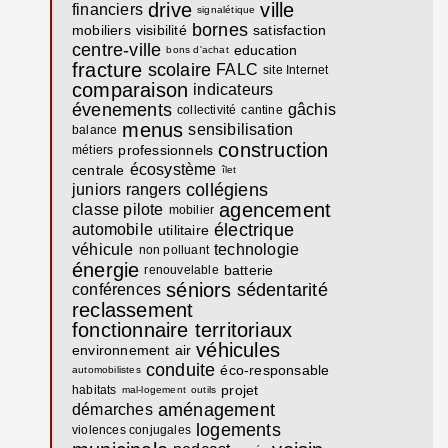
drive
ville
financiers
signalétique
bornes
mobiliers
visibilité
satisfaction
centre-ville
education
bons d'achat
fracture
scolaire
FALC
site Internet
comparaison
indicateurs
évenements
gâchis
collectivité
cantine
menus
sensibilisation
balance
construction
professionnels
métiers
écosystème
centrale
îlet
collégiens
juniors rangers
agencement
classe pilote
mobilier
électrique
automobile
utilitaire
véhicule
technologie
non polluant
énergie
batterie
renouvelable
séniors
sédentarité
conférences
reclassement
fonctionnaire territoriaux
véhicules
environnement
air
conduite
éco-responsable
automobilistes
projet
habitats
mal-logement
outils
aménagement
démarches
logements
violences conjugales