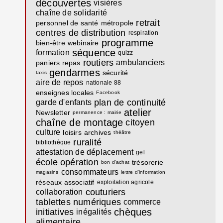
découvertes
visières
chaîne de solidarité
retrait
personnel de santé
métropole
centres de distribution
respiration
programme
bien-être
webinaire
séquence
formation
quizz
routiers
ambulanciers
paniers repas
gendarmes
sécurité
taxis
aire de repos
nationale 88
enseignes locales
Facebook
plan de continuité
garde d'enfants
atelier
Newsletter
permanence : mairie
chaîne de montage
citoyen
culture
loisirs
archives
théâtre
ruralité
bibliothèque
attestation de déplacement
gel
école
opération
trésorerie
bon d'achat
consommateurs
magasins
lettre d'information
réseaux associatif
exploitation agricole
couturiers
collaboration
tablettes numériques
commerce
chèques
initiatives
inégalités
alimentaire