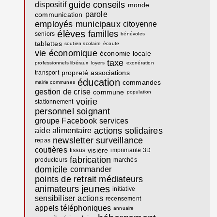
guide
conseils
dispositif
monde
parole
communication
employés municipaux
citoyenne
élèves
familles
seniors
bénévoles
tablettes
soutien scolaire
écoute
vie économique
économie locale
taxe
professionnels libéraux
loyers
exonération
propreté
associations
transport
éducation
commandes
mairie communes
gestion de crise
commune
population
voirie
stationnement
personnel soignant
groupe Facebook
services
actions solidaires
aide alimentaire
newsletter
surveillance
repas
coutières
visière
tissus
imprimante 3D
fabrication
producteurs
marchés
domicile
commander
points de retrait
médiateurs
jeunes
animateurs
initiative
sensibiliser
actions
recensement
appels téléphoniques
annuaire