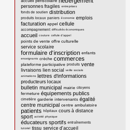
hébergement
accueil périscolaire
personnes fragiles
entreprises
distribution
fonds de soutien
emplois
produits locaux
paniers
économie
facturation
cellule
appel
accompagnement
difficultés économiques
accueil
couture
cellule d'appel
points de vente
offre culturelle
service scolaire
formulaire d'inscription
enfants
commerces
crèche
enseignants
vente
plateforme participative
produits
livraisons
lien social
veille sociale
lettres d'informations
animations
producteurs locaux
bulletin municipal
mairie
citoyens
équipements publics
fermeture
égalité
garderie
intervenants
cimetière
centre municipal
centre ambulatoire
patients
cours à distance
hôpitaux
sport
activité physique
éducateurs sportifs
entraînements
tissu
service d'accueil
tutoriel