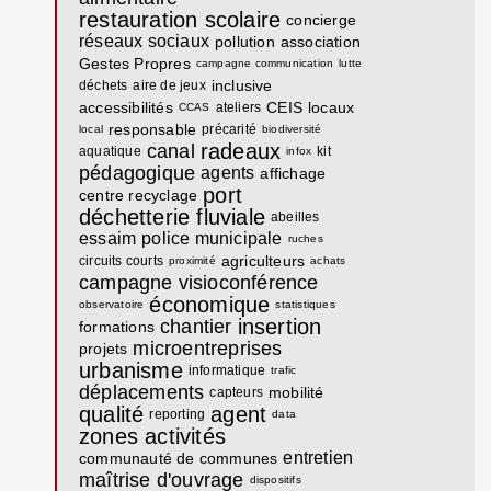
restauration scolaire
concierge
réseaux sociaux
pollution
association
Gestes Propres
campagne communication
lutte
inclusive
déchets
aire de jeux
accessibilités
CEIS
locaux
ateliers
CCAS
responsable
précarité
local
biodiversité
radeaux
canal
aquatique
kit
infox
pédagogique
agents
affichage
port
centre recyclage
déchetterie fluviale
abeilles
essaim
police municipale
ruches
agriculteurs
circuits courts
proximité
achats
campagne
visioconférence
économique
observatoire
statistiques
insertion
chantier
formations
microentreprises
projets
urbanisme
informatique
trafic
déplacements
mobilité
capteurs
qualité
agent
reporting
data
zones activités
entretien
communauté de communes
maîtrise d'ouvrage
dispositifs