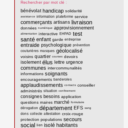
Rechercher par mot clé :
handicap
bénévolat
solidarité
service
information
plateforme
assistance
livraison
commerçants
artisans
approvisionnement
données
numérique
test
interactive
EHPAD
alimentation
santé
enfant
garde
entreprise
entraide
psychologique
prévention
géolocalisé
couturières
masques
quartier
voisins
devoirs
courses
élus
isolement
lettre
urgence
communes
intercommunalités
soignants
informations
encouragements
banderoles
applaudissements
conseiller
contacts
administrés
situation
confinement
consignes
besoins
application
marché
questions
maires
formulaire
département
EFS
dérogation
sang
croix-rouge
dons
collecte
attestation
secours
protection
populations
social
isolé
habitants
lien