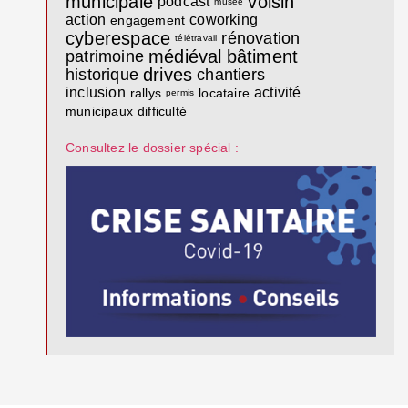
municipale
voisin
podcast
musée
action
coworking
engagement
cyberespace
rénovation
télétravail
médiéval
bâtiment
patrimoine
drives
historique
chantiers
inclusion
activité
rallys
locataire
permis
municipaux
difficulté
Consultez le dossier spécial :