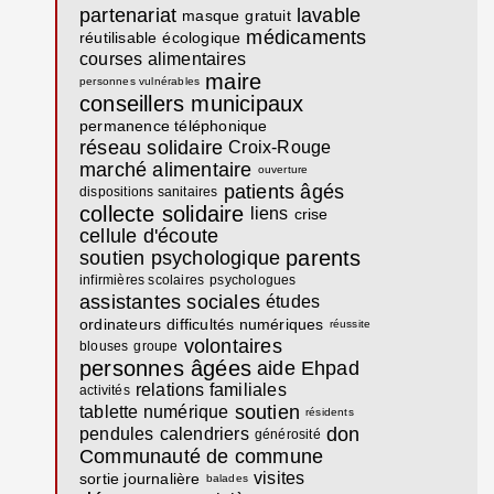
partenariat
lavable
masque
gratuit
médicaments
réutilisable
écologique
courses alimentaires
maire
personnes vulnérables
conseillers municipaux
permanence téléphonique
réseau solidaire
Croix-Rouge
marché alimentaire
ouverture
patients âgés
dispositions sanitaires
collecte solidaire
liens
crise
cellule d'écoute
parents
soutien psychologique
infirmières scolaires
psychologues
assistantes sociales
études
ordinateurs
difficultés numériques
réussite
volontaires
blouses
groupe
personnes âgées
aide
Ehpad
relations familiales
activités
soutien
tablette numérique
résidents
don
pendules
calendriers
générosité
Communauté de commune
visites
sortie journalière
balades