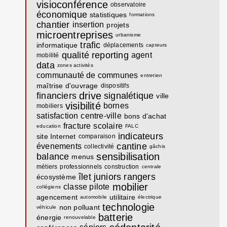
visioconférence
observatoire
économique
statistiques
formations
chantier
insertion
projets
microentreprises
urbanisme
trafic
informatique
déplacements
capteurs
qualité
reporting
agent
mobilité
data
zones activités
communauté de communes
entretien
maîtrise d'ouvrage
dispositifs
drive
financiers
signalétique
ville
visibilité
bornes
mobiliers
satisfaction
centre-ville
bons d'achat
fracture
scolaire
education
FALC
indicateurs
site Internet
comparaison
cantine
évenements
collectivité
gâchis
sensibilisation
balance
menus
métiers
professionnels
construction
centrale
îlet
juniors rangers
écosystème
mobilier
classe pilote
collégiens
agencement
utilitaire
automobile
électrique
technologie
non polluant
véhicule
batterie
énergie
renouvelable