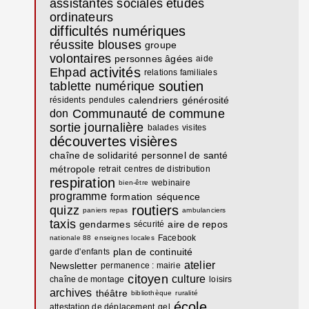
assistantes sociales
études
ordinateurs
difficultés numériques
réussite
blouses
groupe
volontaires
personnes âgées
aide
activités
Ehpad
relations familiales
soutien
tablette numérique
calendriers
générosité
résidents
pendules
Communauté de commune
don
sortie journalière
balades
visites
découvertes
visières
chaîne de solidarité
personnel de santé
métropole
retrait
centres de distribution
respiration
webinaire
bien-être
programme
formation
séquence
routiers
quizz
paniers repas
ambulanciers
taxis
gendarmes
aire de repos
sécurité
Facebook
nationale 88
enseignes locales
plan de continuité
garde d'enfants
atelier
Newsletter
permanence : mairie
citoyen
culture
chaîne de montage
loisirs
archives
théâtre
bibliothèque
ruralité
école
attestation de déplacement
gel