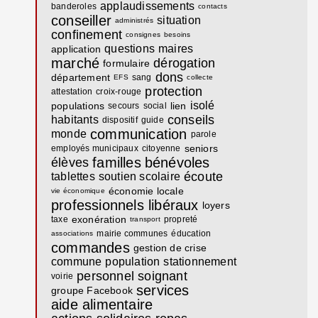
applaudissements
banderoles
contacts
conseiller
situation
administrés
confinement
consignes
besoins
questions
maires
application
marché
dérogation
formulaire
dons
département
sang
EFS
collecte
protection
attestation
croix-rouge
isolé
populations
lien
secours
social
conseils
habitants
dispositif
guide
communication
monde
parole
seniors
employés municipaux
citoyenne
familles
bénévoles
élèves
écoute
tablettes
soutien scolaire
économie locale
vie économique
professionnels libéraux
loyers
exonération
taxe
propreté
transport
mairie communes
éducation
associations
commandes
gestion de crise
commune
population
stationnement
personnel soignant
voirie
services
groupe Facebook
aide alimentaire