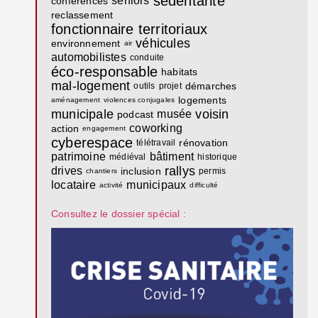
sédentarité
séniors
conférences
reclassement
fonctionnaire territoriaux
véhicules
environnement
air
automobilistes
conduite
éco-responsable
habitats
mal-logement
démarches
outils
projet
logements
aménagement
violences conjugales
municipale
voisin
musée
podcast
coworking
action
engagement
cyberespace
rénovation
télétravail
patrimoine
bâtiment
médiéval
historique
rallys
drives
inclusion
permis
chantiers
locataire
municipaux
activité
difficulté
Consultez le dossier spécial :