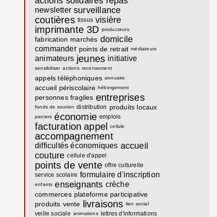
actions solidaires
repas
surveillance
newsletter
coutières
visière
tissus
imprimante 3D
producteurs
domicile
fabrication
marchés
commander
points de retrait
médiateurs
jeunes
animateurs
initiative
sensibiliser
actions
recensement
appels téléphoniques
annuaire
accueil périscolaire
hébergement
entreprises
personnes fragiles
produits locaux
distribution
fonds de soutien
économie
emplois
paniers
facturation
appel
cellule
accompagnement
accueil
difficultés économiques
couture
cellule d'appel
points de vente
offre culturelle
formulaire d'inscription
service scolaire
enseignants
crèche
enfants
commerces
plateforme participative
livraisons
produits
vente
lien social
veille sociale
lettres d'informations
animations