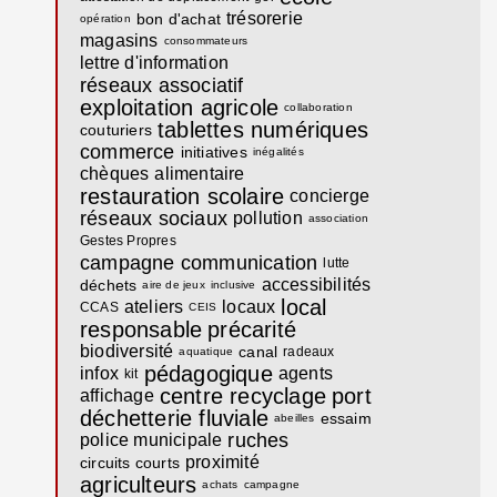
trésorerie
bon d'achat
opération
magasins
consommateurs
lettre d'information
réseaux associatif
exploitation agricole
collaboration
tablettes numériques
couturiers
commerce
initiatives
inégalités
chèques
alimentaire
restauration scolaire
concierge
réseaux sociaux
pollution
association
Gestes Propres
campagne communication
lutte
accessibilités
déchets
aire de jeux
inclusive
local
ateliers
locaux
CCAS
CEIS
responsable
précarité
biodiversité
canal
radeaux
aquatique
pédagogique
infox
agents
kit
centre recyclage
port
affichage
déchetterie fluviale
essaim
abeilles
ruches
police municipale
proximité
circuits courts
agriculteurs
achats
campagne