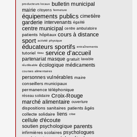
bulletin municipal
producteurs locaux
mairie
citoyens
fermeture
équipements publics
cimetière
garderie
intervenants
égalité
centre municipal
centre ambulatoire
cours à distance
patients
hôpitaux
sport
activité physique
éducateurs sportifs
entraînements
service d'accueil
tutoriel
tissu
partenariat
masque
gratuit
lavable
écologique
médicaments
réutilisable
courses alimentaires
personnes vulnérables
maire
conseillers municipaux
permanence téléphonique
Croix-Rouge
réseau solidaire
marché alimentaire
ouverture
dispositions sanitaires
patients âgés
liens
collecte solidaire
crise
cellule d'écoute
parents
soutien psychologique
psychologues
infirmières scolaires