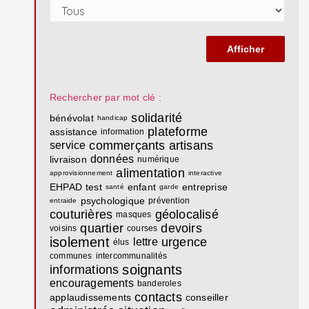
Rechercher par mot clé :
solidarité
bénévolat
handicap
plateforme
assistance
information
commerçants
artisans
service
données
livraison
numérique
alimentation
approvisionnement
interactive
EHPAD
test
enfant
entreprise
santé
garde
psychologique
prévention
entraide
couturières
géolocalisé
masques
quartier
devoirs
voisins
courses
isolement
urgence
lettre
élus
communes
intercommunalités
soignants
informations
encouragements
banderoles
contacts
applaudissements
conseiller