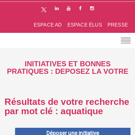
ESPACE AD
ESPACE ÉLUS
PRESSE
INITIATIVES ET BONNES
PRATIQUES : DEPOSEZ LA VOTRE
Résultats de votre recherche
par mot clé : aquatique
Déposer une initiative