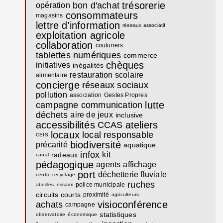
trésorerie
bon d'achat
opération
consommateurs
magasins
lettre d'information
réseaux associatif
exploitation agricole
collaboration
couturiers
tablettes numériques
commerce
chèques
initiatives
inégalités
restauration scolaire
alimentaire
concierge
réseaux sociaux
pollution
association
Gestes Propres
lutte
campagne communication
déchets
aire de jeux
inclusive
accessibilités
ateliers
CCAS
locaux
local
responsable
CEIS
biodiversité
précarité
aquatique
infox
kit
radeaux
canal
pédagogique
agents
affichage
port
déchetterie fluviale
centre recyclage
ruches
police municipale
abeilles
essaim
circuits courts
proximité
agriculteurs
visioconférence
achats
campagne
statistiques
observatoire
économique