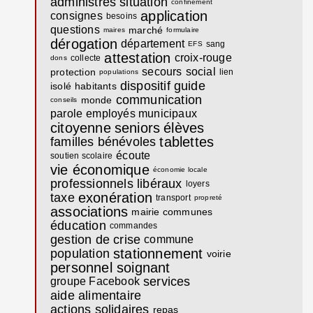
administrés
situation
confinement
application
consignes
besoins
questions
marché
maires
formulaire
dérogation
département
sang
EFS
attestation
croix-rouge
collecte
dons
secours
social
protection
lien
populations
dispositif
guide
isolé
habitants
communication
monde
conseils
parole
employés municipaux
citoyenne
seniors
élèves
tablettes
familles
bénévoles
écoute
soutien scolaire
vie économique
économie locale
professionnels libéraux
loyers
exonération
taxe
transport
propreté
associations
mairie communes
éducation
commandes
gestion de crise
commune
stationnement
population
voirie
personnel soignant
services
groupe Facebook
aide alimentaire
actions solidaires
repas