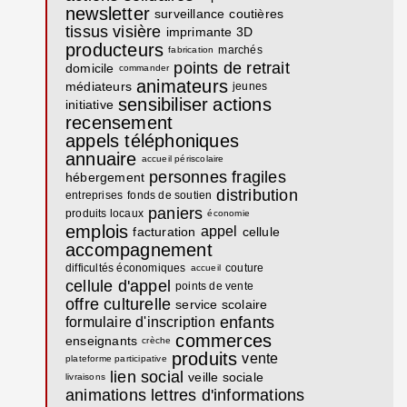
newsletter
surveillance
coutières
tissus
visière
imprimante 3D
producteurs
marchés
fabrication
points de retrait
domicile
commander
animateurs
médiateurs
jeunes
sensibiliser
actions
initiative
recensement
appels téléphoniques
annuaire
accueil périscolaire
personnes fragiles
hébergement
distribution
entreprises
fonds de soutien
paniers
produits locaux
économie
emplois
appel
facturation
cellule
accompagnement
difficultés économiques
couture
accueil
cellule d'appel
points de vente
offre culturelle
service scolaire
enfants
formulaire d'inscription
commerces
enseignants
crèche
produits
vente
plateforme participative
lien social
veille sociale
livraisons
animations
lettres d'informations