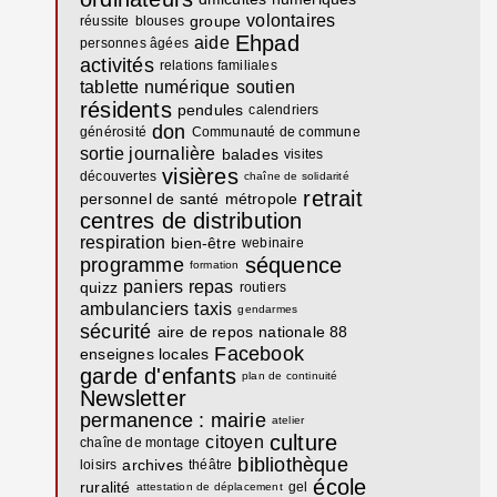
volontaires
groupe
réussite
blouses
Ehpad
aide
personnes âgées
activités
relations familiales
tablette numérique
soutien
résidents
pendules
calendriers
don
générosité
Communauté de commune
sortie journalière
balades
visites
visières
découvertes
chaîne de solidarité
retrait
personnel de santé
métropole
centres de distribution
respiration
bien-être
webinaire
séquence
programme
formation
paniers repas
quizz
routiers
ambulanciers
taxis
gendarmes
sécurité
aire de repos
nationale 88
Facebook
enseignes locales
garde d'enfants
plan de continuité
Newsletter
permanence : mairie
atelier
culture
citoyen
chaîne de montage
bibliothèque
archives
loisirs
théâtre
école
ruralité
gel
attestation de déplacement