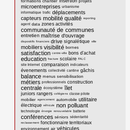
insertion
formations
chantier
projets
microentreprises
urbanisme
déplacements
informatique
trafic
mobilité
qualité
capteurs
reporting
zones activités
data
agent
communauté de communes
maîtrise d'ouvrage
entretien
drive
signalétique
dispositifs
financiers
ville
visibilité
mobiliers
bornes
satisfaction
bons d'achat
centre-ville
education
scolaire
fracture
FALC
comparaison
site Internet
indicateurs
évenements
gâchis
collectivité
cantine
balance
menus
sensibilisation
métiers
construction
professionnels
centrale
îlet
écosystème
juniors rangers
classe pilote
collégiens
utilitaire
mobilier
automobile
agencement
non polluant
électrique
véhicule
technologie
batterie
énergie
renouvelable
conférences
séniors
sédentarité
fonctionnaire territoriaux
reclassement
véhicules
environnement
air