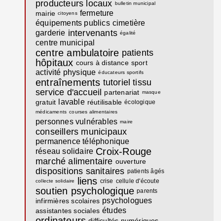
producteurs locaux
bulletin municipal
fermeture
mairie
citoyens
équipements publics
cimetière
intervenants
garderie
égalité
centre municipal
centre ambulatoire
patients
hôpitaux
cours à distance
sport
activité physique
éducateurs sportifs
entraînements
tutoriel
tissu
service d'accueil
partenariat
masque
lavable
gratuit
réutilisable
écologique
médicaments
courses alimentaires
personnes vulnérables
maire
conseillers municipaux
permanence téléphonique
Croix-Rouge
réseau solidaire
marché alimentaire
ouverture
dispositions sanitaires
patients âgés
liens
crise
cellule d'écoute
collecte solidaire
soutien psychologique
parents
psychologues
infirmières scolaires
études
assistantes sociales
ordinateurs
difficultés numériques