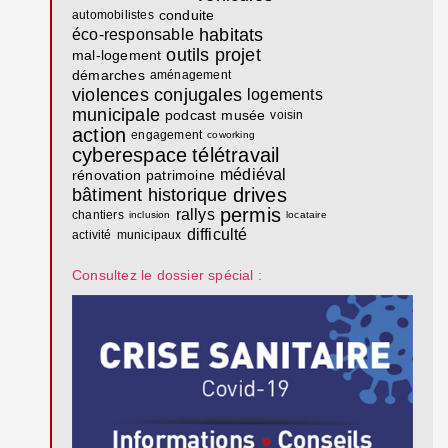
conduite
automobilistes
habitats
éco-responsable
outils
projet
mal-logement
démarches
aménagement
violences conjugales
logements
municipale
podcast
musée
voisin
action
engagement
coworking
cyberespace
télétravail
médiéval
rénovation
patrimoine
drives
bâtiment
historique
permis
rallys
chantiers
inclusion
locataire
difficulté
activité
municipaux
Consultez le dossier spécial :