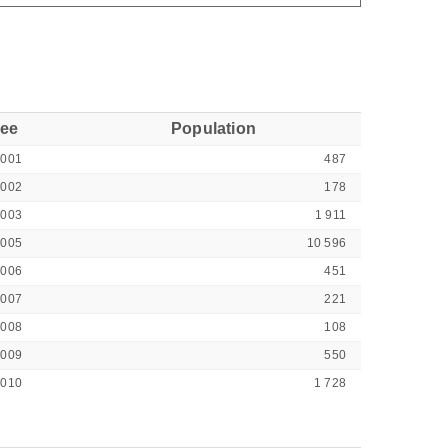
see
Population
2001
487
2002
178
2003
1 911
2005
10 596
2006
451
2007
221
2008
108
2009
550
2010
1 728