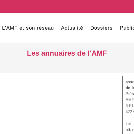
L'AMF et son réseau
Actualité
Dossiers
Publi
Les annuaires de l'AMF
asso
de l
Prés
AMF
3 R
422
Tel.
http