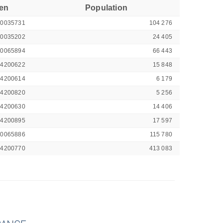
ren
Population
00035731
104 276
00035202
24 405
00065894
66 443
44200622
15 848
44200614
6 179
44200820
5 256
44200630
14 406
44200895
17 597
00065886
115 780
44200770
413 083