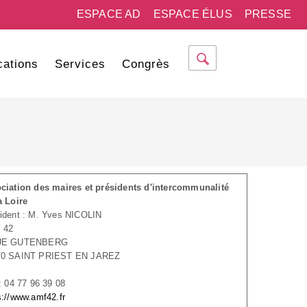
ESPACE AD
ESPACE ÉLUS
PRESSE
cations
Services
Congrès
ciation des maires et présidents d'intercommunalité
a Loire
ident : M. Yves NICOLIN
 42
UE GUTENBERG
70 SAINT PRIEST EN JAREZ
 : 04 77 96 39 08
s://www.amf42.fr