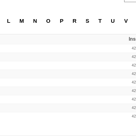
L
M
N
O
P
R
S
T
U
V
In
4
4
4
4
4
4
4
4
4