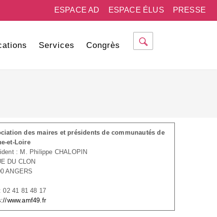
ESPACE AD
ESPACE ÉLUS
PRESSE
cations
Services
Congrès
ciation des maires et présidents de communautés de
e-et-Loire
ident : M. Philippe CHALOPIN
UE DU CLON
00 ANGERS
 : 02 41 81 48 17
s://www.amf49.fr