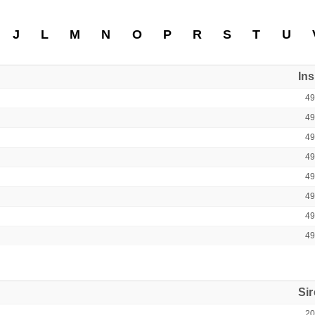
J
L
M
N
O
P
R
S
T
U
In
4
4
4
4
4
49
4
4
Si
2