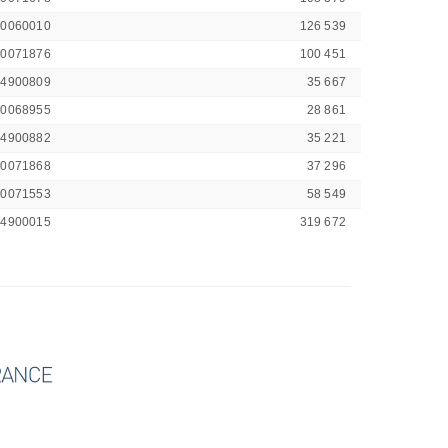
00060010
126 539
00071876
100 451
44900809
35 667
00068955
28 861
44900882
35 221
00071868
37 296
00071553
58 549
44900015
319 672