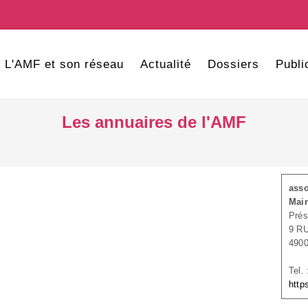
L'AMF et son réseau
Actualité
Dossiers
Publi
Les annuaires de l'AMF
asso
Main
Prés
9 R
490
Tel.
http