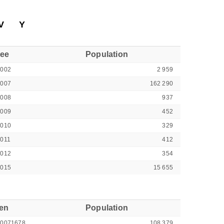
V
Y
see
Population
9002
2 959
9007
162 290
9008
937
9009
452
9010
329
011
412
9012
354
9015
15 655
ren
Population
00071678
108 379