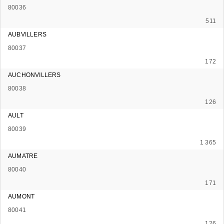
80036
511
AUBVILLERS
80037
172
AUCHONVILLERS
80038
126
AULT
80039
1 365
AUMATRE
80040
171
AUMONT
80041
126