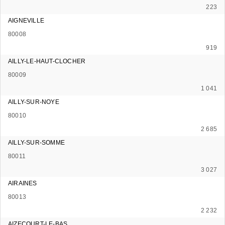
223
AIGNEVILLE
80008
919
AILLY-LE-HAUT-CLOCHER
80009
1 041
AILLY-SUR-NOYE
80010
2 685
AILLY-SUR-SOMME
80011
3 027
AIRAINES
80013
2 232
AIZECOURT-LE-BAS