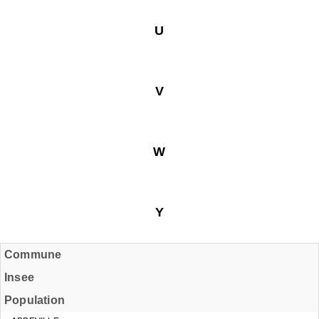
U
V
W
Y
Commune
Insee
Population