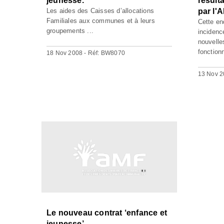
jeunesse.
résult
Les aides des Caisses d’allocations
par l'
Familiales aux communes et à leurs
Cette enq
groupements ...
inciden
nouvelle
fonction
18 Nov 2008 - Réf: BW8070
13 Nov 2
Le nouveau contrat ‘enfance et
jeunesse’.