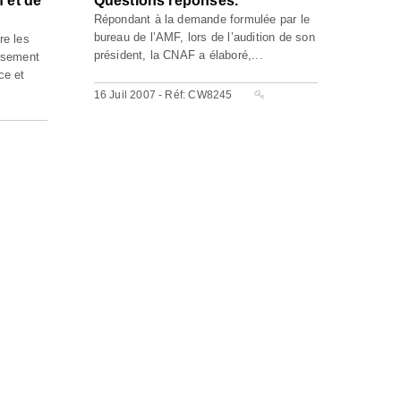
f et de
Questions réponses.
Répondant à la demande formulée par le
bureau de l’AMF, lors de l’audition de son
re les
président, la CNAF a élaboré,...
ersement
ce et
16 Juil 2007 - Réf: CW8245