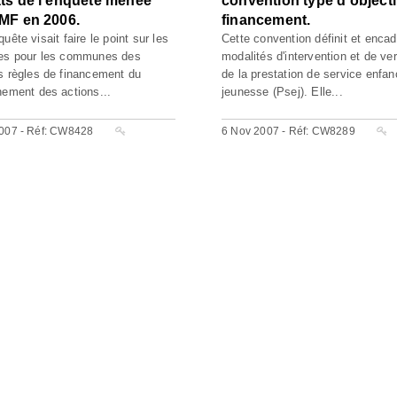
ats de l'enquête menée
convention type d'objecti
AMF en 2006.
financement.
uête visait faire le point sur les
Cette convention définit et encad
ces pour les communes des
modalités d'intervention et de v
s règles de financement du
de la prestation de service enfan
nement des actions...
jeunesse (Psej). Elle...
007 - Réf: CW8428
6 Nov 2007 - Réf: CW8289