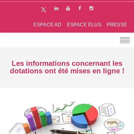
ESPACE AD
ESPACE ÉLUS
PRESSE
Les informations concernant les
dotations ont été mises en ligne !