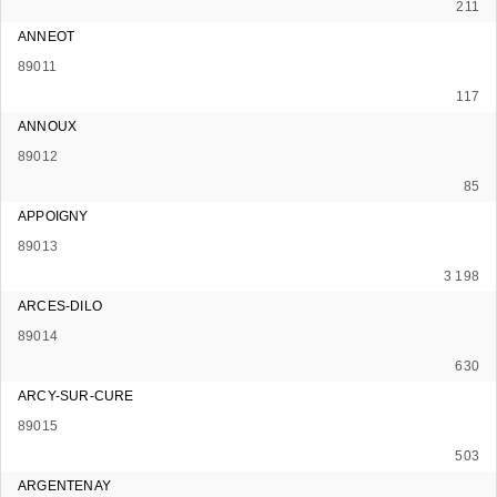
211
ANNEOT
89011
117
ANNOUX
89012
85
APPOIGNY
89013
3 198
ARCES-DILO
89014
630
ARCY-SUR-CURE
89015
503
ARGENTENAY