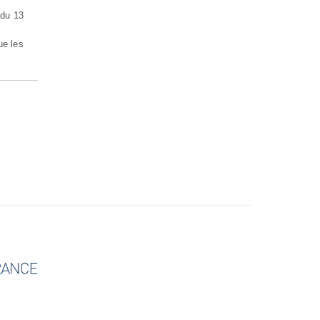
.
 du 13
ue les