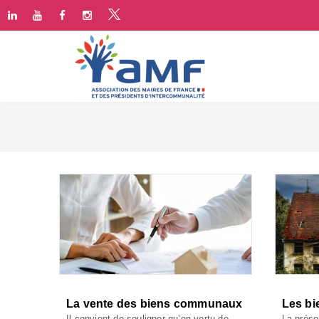
La vente des biens communaux
Les bi
Il convient de souligner qu’en vertu de
La prése