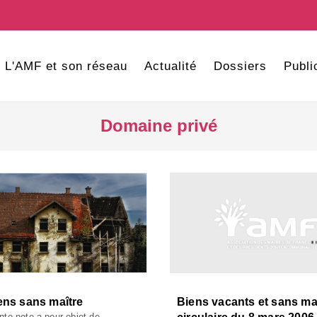
L'AMF et son réseau
Actualité
Dossiers
Publi
Domaine privé
ens sans maître
Biens vacants et sans maî
nte note a pour objet de