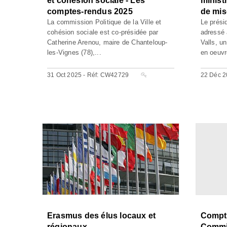
et cohésion sociale - Les
ministr
comptes-rendus 2025
de mi
La commission Politique de la Ville et
Le prési
cohésion sociale est co-présidée par
adressé 
Catherine Arenou, maire de Chanteloup-
Valls, un
les-Vignes (78),...
en oeuvr
31 Oct 2025 - Réf: CW42729
22 Déc 2
Erasmus des élus locaux et
Compte
régionaux
Commi