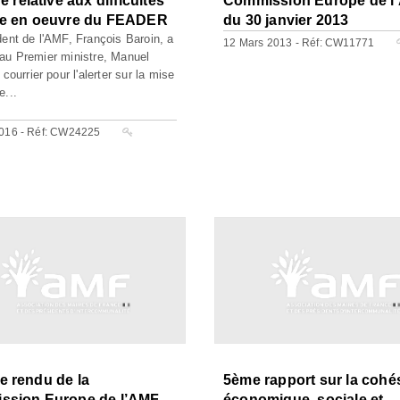
e relative aux difficultés
Commission Europe de l
se en oeuvre du FEADER
du 30 janvier 2013
dent de l'AMF, François Baroin, a
12 Mars 2013 - Réf: CW11771
au Premier ministre, Manuel
 courrier pour l'alerter sur la mise
e...
016 - Réf: CW24225
 rendu de la
5ème rapport sur la cohé
ssion Europe de l’AMF
économique, sociale et