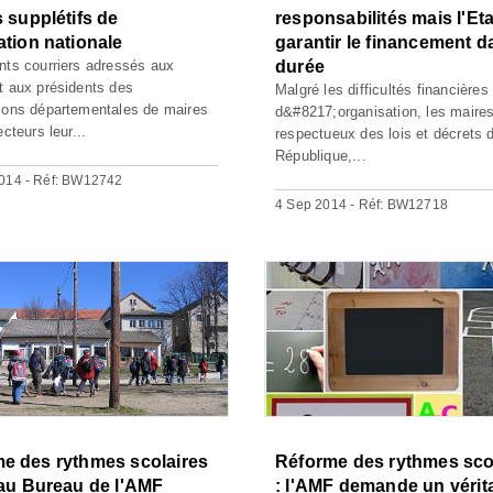
s supplétifs de
responsabilités mais l'Eta
ation nationale
garantir le financement d
nts courriers adressés aux
durée
t aux présidents des
Malgré les difficultés financières
ions départementales de maires
d&#8217;organisation, les maire
ecteurs leur...
respectueux des lois et décrets d
République,...
014 - Réf: BW12742
4 Sep 2014 - Réf: BW12718
e des rythmes scolaires
Réforme des rythmes sco
 au Bureau de l'AMF
: l'AMF demande un vérit