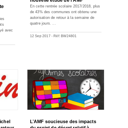
nouvelle étude de l'AMF
te
En cette rentrée scolaire 2017/2018, plus
de 43% des communes ont obtenu une
autorisation de retour à la semaine de
des
quatre jours. ...
nts
ayé avec
12 Sep 2017 - Réf: BW24801
ichel
L’AMF soucieuse des impacts
 retour
du projet de décret relatif à