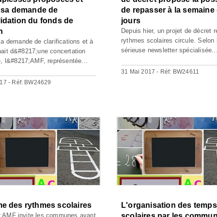
e sa demande de
de repasser à la semaine
idation du fonds de
jours
n
Depuis hier, un projet de décret r
rythmes scolaires circule. Selon 
sa demande de clarifications et à
sérieuse newsletter spécialisée..
ait d&#8217;une concertation
e, l&#8217;AMF, représentée...
31 Mai 2017 - Réf: BW24611
017 - Réf: BW24629
e des rythmes scolaires
L'organisation des temps
;AMF invite les communes ayant
scolaires par les commune