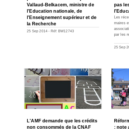
Vallaud-Belkacem, ministre de
pas le
l'Education nationale, de
l'Educ
l'Enseignement supérieur et de
Les réce
maires e
la Recherche
associat
25 Sep 2014 - Réf: BW12743
par les r
25 Sep 2
L'AMF demande que les crédits
Réform
non consommés de la CNAF
: note