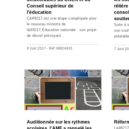
Conseil supérieur de
réitèr
l'éducation
consol
C&#8217;est une étape compliquée pour
soutie
le nouveau ministre de
Suite à 
l&#8217;Éducation nationale : son projet
son souh
de décret prévoyant...
préalabl
9 Juin 2017 - Réf: BW24633
7 Juin 2
Auditionnée sur les rythmes
Réform
scolaires, l'AMF a rappelé les
L&#8217