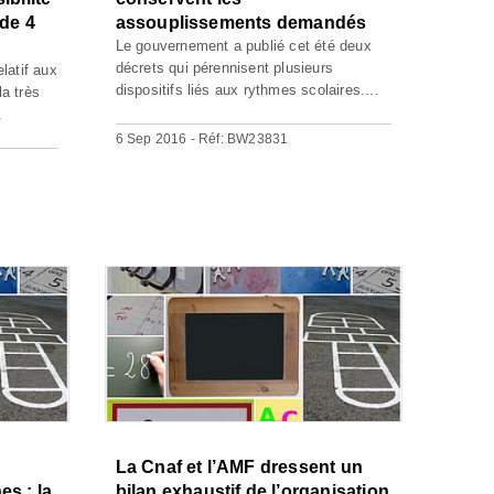
 de 4
assouplissements demandés
Le gouvernement a publié cet été deux
décrets qui pérennisent plusieurs
elatif aux
dispositifs liés aux rythmes scolaires....
la très
.
6 Sep 2016 - Réf: BW23831
La Cnaf et l’AMF dressent un
s : la
bilan exhaustif de l’organisation