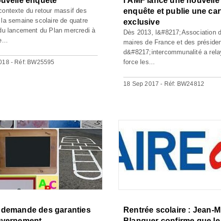
uvelle enquête
l’AMF lance une nouvelle
contexte du retour massif des
enquête et publie une car
 la semaine scolaire de quatre
exclusive
 du lancement du Plan mercredi à
Dès 2013, l&#8217;Association 
e...
maires de France et des préside
d&#8217;intercommunalité a rel
force les...
018 - Réf: BW25595
18 Sep 2017 - Réf: BW24812
 demande des garanties
Rentrée scolaire : Jean-M
uvernement
Blanquer confirme que le