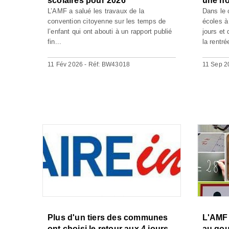
scolaires pour 2026
une no
L’AMF a salué les travaux de la
Dans le 
convention citoyenne sur les temps de
écoles à
l’enfant qui ont abouti à un rapport publié
jours et
fin...
la rentré
11 Fév 2026 - Réf: BW43018
11 Sep 2
Plus d'un tiers des communes
L'AMF
ont choisi le retour aux 4 jours
au go