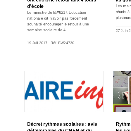
d'école
Les mair
réunis à
Le ministre de l&#8217;Education
plusieur
nationale dit n'avoir pas forcément
souhaité encourager le retour à une
semaine scolaire de 4...
27 Juin 
19 Juil 2017 - Réf: BW24730
Décret rythmes scolaires : avis
Rythme
défavorables du CNEN et du
les so