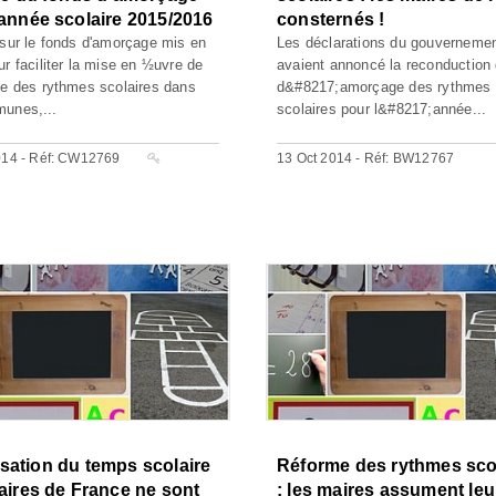
'année scolaire 2015/2016
consternés !
 sur le fonds d'amorçage mis en
Les déclarations du gouverneme
ur faciliter la mise en ½uvre de
avaient annoncé la reconduction
me des rythmes scolaires dans
d&#8217;amorçage des rythmes
unes,...
scolaires pour l&#8217;année...
014 - Réf: CW12769
13 Oct 2014 - Réf: BW12767
sation du temps scolaire
Réforme des rythmes sco
maires de France ne sont
: les maires assument leu