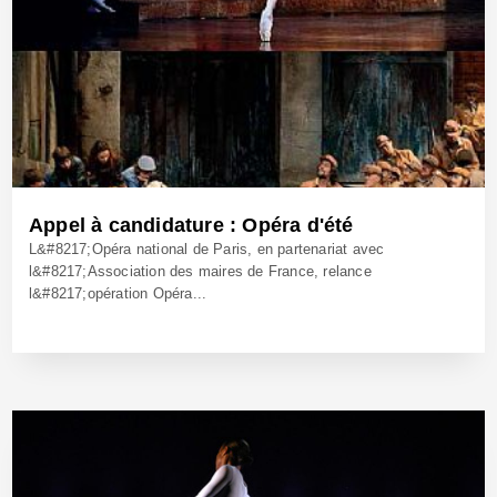
Appel à candidature : Opéra d'été
L&#8217;Opéra national de Paris, en partenariat avec
l&#8217;Association des maires de France, relance
l&#8217;opération Opéra...
25 Avr 2014 - Réf: BW12623