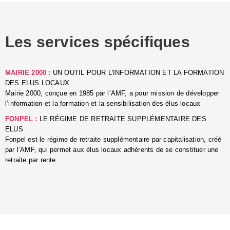
u
p
e
Les services spécifiques
p
■
C
p
MAIRIE 2000 :
UN OUTIL POUR L'INFORMATION ET LA FORMATION
l
DES ELUS LOCAUX
r
Mairie 2000, conçue en 1985 par l’AMF, a pour mission de développer
d
l’information et la formation et la sensibilisation des élus locaux
l
FONPEL :
LE RÉGIME DE RETRAITE SUPPLÉMENTAIRE DES
p
ELUS
■
Fonpel est le régime de retraite supplémentaire par capitalisation, créé
L
par l’AMF, qui permet aux élus locaux adhérents de se constituer une
e
retraite par rente
i
é
:
m