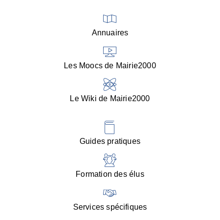
■
V
l
V
Annuaires
(
d
C
Les Moocs de Mairie2000
d
s
i
Le Wiki de Mairie2000
■
P
d
l
d
Guides pratiques
:
d
l
Formation des élus
C
■
N
Services spécifiques
:
s