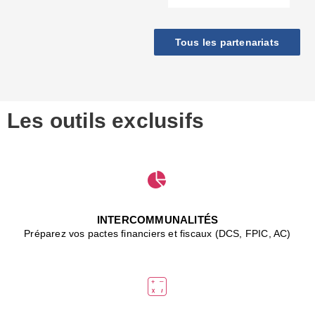
c
d
r
Tous les partenariats
s
l
h
■
S
D
Les outils exclusifs
V
m
d
S
M
e
J
INTERCOMMUNALITÉS
(
Préparez vos pactes financiers et fiscaux (DCS, FPIC, AC)
i
u
vi
d
"
p