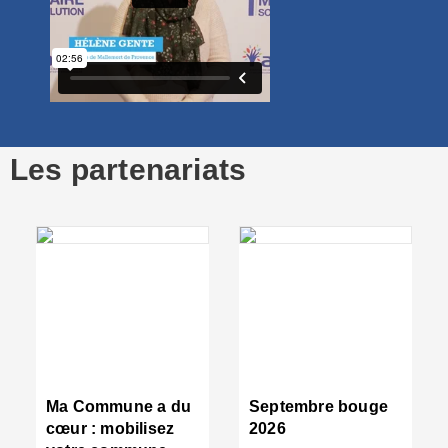
:
a
e
■
L
c
r
:
Les partenariats
u
g
d
m
p
d
■
R
d
tr
d
c
Ma Commune a du
Septembre bouge
:
cœur : mobilisez
2026
s