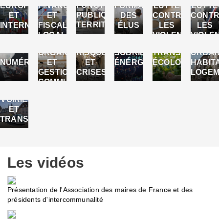
FONCTION
EUROPE
FINANCES
FORMATIONS
LUTTE
LUTTE
PUBLIQUE
ET
ET
DES
CONTRE
CONT
TERRITORIALE
INTERNATIONAL
FISCALITÉ
ÉLUS
LES
LES
LOCALES
VIOLENCES
VIOLE
FAITES
ENVER
ORGANISATION
RISQUES
SOBRIÉTÉ
TRANSITION
URBAN
AUX
LES
NUMÉRIQUE
ET
ET
ÉNÉRGETIQUE
ÉCOLOGIQUE
HABITA
FEMMES
ÉLUS
GESTION
CRISES
LOGEM
COMMUNALE
VOIRIE
ET
TRANSPORTS
Les vidéos
Présentation de l'Association des maires de France et des
présidents d'intercommunalité