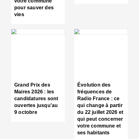
votre commune
s
pour sauver des
s
vies
n
d
■
S
m
:
u
s
i
e
C
■
Grand Prix des
Évolution des
C
Maires 2026 : les
fréquences de
d
candidatures sont
Radio France : ce
c
ouvertes jusqu'au
qui change à partir
d
9 octobre
du 22 juillet 2026 et
l
qui peut concerner
P
votre commune et
d
ses habitants
: