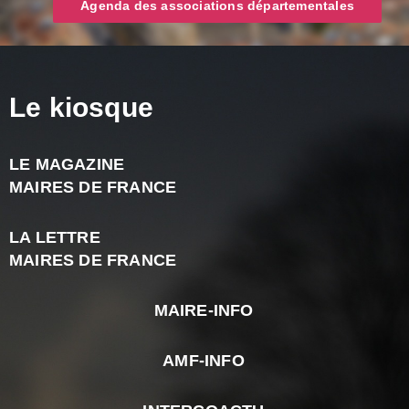
Agenda des associations départementales
Le kiosque
LE MAGAZINE
J
MAIRES DE FRANCE
A
2
LA LETTRE
-
MAIRES DE FRANCE
N
MAIRE-INFO
m
AMF-INFO
e