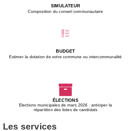
s
SIMULATEUR
"
Composition du conseil communautaire
■
L
B
:
l
é
c
BUDGET
l
Estimer la dotation de votre commune ou intercommunalité
f
d
c
m
■
D
j
ÉLECTIONS
b
Elections municipales de mars 2026 : anticiper la
r
répartition des listes de candidats
u
m
Les services
p