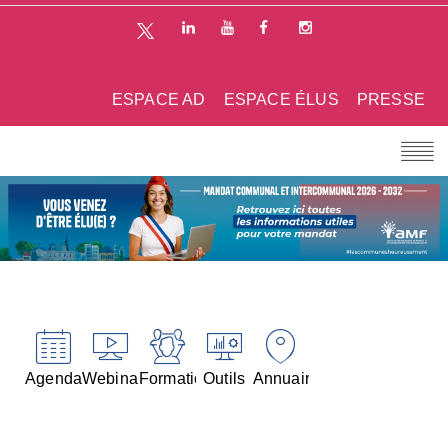
ESPACE AD
ESPACE ÉLUS
PRESSE
Agenda
Webinaires
Formations
Outils
Annuaires