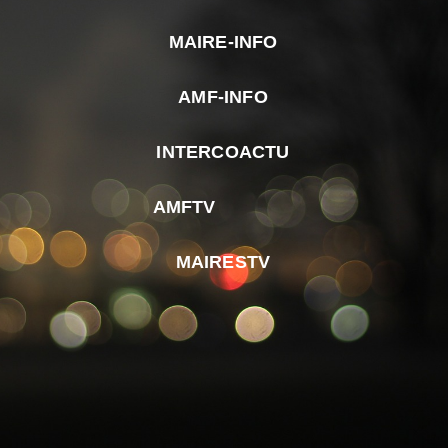
MAIRE-INFO
m
AMF-INFO
e
p
INTERCOACTU
d
M
AMFTV
d
F
MAIRESTV
e
l
m
d
r
d
m
e
d
é