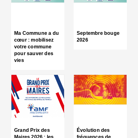
R
d
tr
d
c
Ma Commune a du
Septembre bouge
:
cœur : mobilisez
2026
s
votre commune
s
pour sauver des
s
vies
n
d
■
S
m
:
u
s
i
e
C
■
Grand Prix des
Évolution des
C
Maires 2026 : les
fréquences de