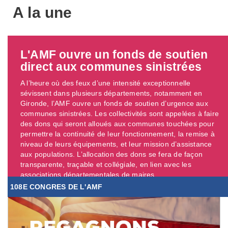
A la une
L'AMF ouvre un fonds de soutien
direct aux communes sinistrées
A l’heure où des feux d’une intensité exceptionnelle
sévissent dans plusieurs départements, notamment en
Gironde, l’AMF ouvre un fonds de soutien d’urgence aux
communes sinistrées. Les collectivités sont appelées à faire
des dons qui seront alloués aux communes touchées pour
permettre la continuité de leur fonctionnement, la remise à
niveau de leurs équipements, et leur mission d’assistance
aux populations. L’allocation des dons se fera de façon
transparente, traçable et collégiale, en lien avec les
associations départementales de maires. ...
108E CONGRES DE L'AMF