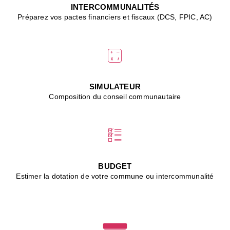
J
INTERCOMMUNALITÉS
(
Préparez vos pactes financiers et fiscaux (DCS, FPIC, AC)
i
u
vi
d
"
p
s
SIMULATEUR
"
Composition du conseil communautaire
■
L
B
:
l
é
c
BUDGET
l
Estimer la dotation de votre commune ou intercommunalité
f
d
c
m
■