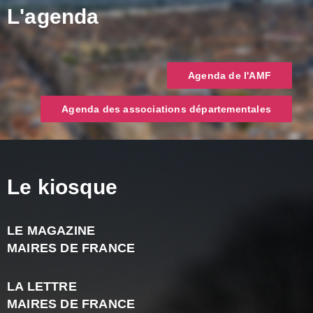
L'agenda
Agenda de l'AMF
Agenda des associations départementales
Le kiosque
LE MAGAZINE
J
MAIRES DE FRANCE
A
2
LA LETTRE
-
MAIRES DE FRANCE
N