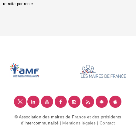
retraite par rente
i
é
:
m
© Association des maires de France et des présidents
d'intercommunalité |
Mentions légales
|
Contact