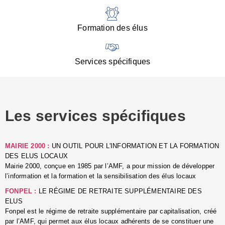
:
d
l
Formation des élus
C
■
N
Services spécifiques
:
s
u
p
e
Les services spécifiques
p
■
C
p
MAIRIE 2000 :
UN OUTIL POUR L'INFORMATION ET LA FORMATION
l
DES ELUS LOCAUX
r
Mairie 2000, conçue en 1985 par l’AMF, a pour mission de développer
d
l’information et la formation et la sensibilisation des élus locaux
l
FONPEL :
LE RÉGIME DE RETRAITE SUPPLÉMENTAIRE DES
p
ELUS
■
Fonpel est le régime de retraite supplémentaire par capitalisation, créé
L
par l’AMF, qui permet aux élus locaux adhérents de se constituer une
e