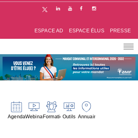
ESPACE AD
ESPACE ÉLUS
PRESSE
Agenda
Webinaires
Formations
Outils
Annuaires