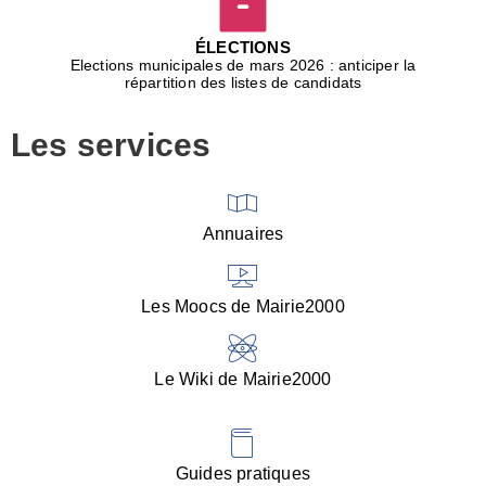
D
j
ÉLECTIONS
b
Elections municipales de mars 2026 : anticiper la
r
répartition des listes de candidats
u
m
Les services
p
■
V
l
V
Annuaires
(
d
C
Les Moocs de Mairie2000
d
s
i
Le Wiki de Mairie2000
■
P
d
l
d
Guides pratiques