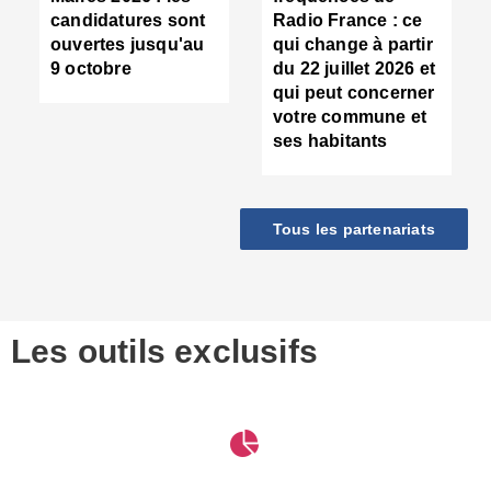
d
candidatures sont
Radio France : ce
c
ouvertes jusqu'au
qui change à partir
d
9 octobre
du 22 juillet 2026 et
l
qui peut concerner
P
votre commune et
d
ses habitants
:
c
d
r
Tous les partenariats
s
l
h
■
S
D
Les outils exclusifs
V
m
d
S
M
e