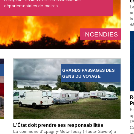
c
départementales de maires. ...
Le
au
la
dé
INCENDIES
GRANDS PASSAGES DES
GENS DU VOYAGE
R
P
En
ap
l’
L'État doit prendre ses responsabilités
Co
La commune d’Epagny-Metz-Tessy (Haute-Savoie) a
vi