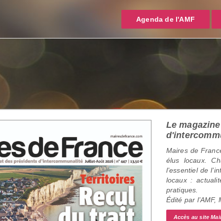
Agenda de l'AMF
Le magazine 
d'intercomm
Maires de France
élus locaux. C
l’essentiel de l’
locaux : actualit
pratiques.
Édité par l’AMF,
Accès au site Mai