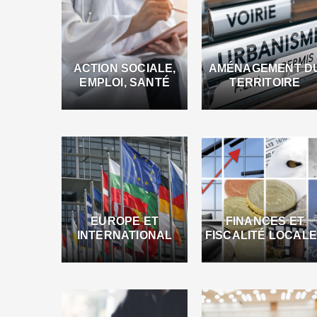
ACTION SOCIALE,
AMÉNAGEMENT D
EMPLOI, SANTÉ
TERRITOIRE
EUROPE ET
FINANCES ET
INTERNATIONAL
FISCALITÉ LOCAL