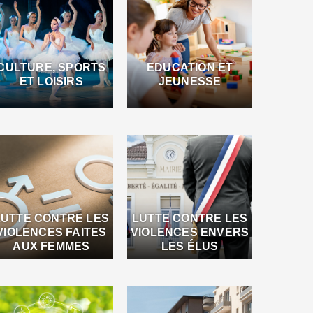
CULTURE, SPORTS
EDUCATION ET
ET LOISIRS
JEUNESSE
LUTTE CONTRE LES
LUTTE CONTRE LES
VIOLENCES FAITES
VIOLENCES ENVERS
AUX FEMMES
LES ÉLUS