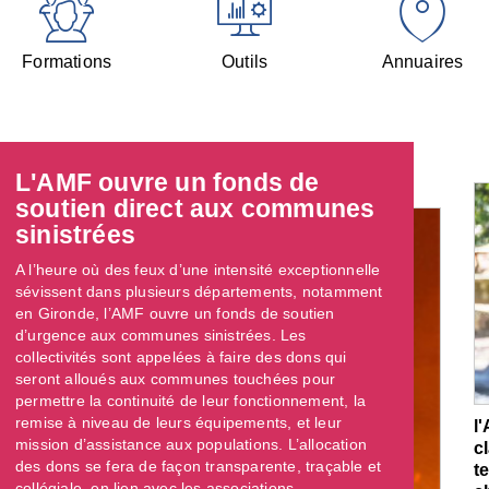
Formations
Outils
Annuaires
L'AMF ouvre un fonds de
soutien direct aux communes
sinistrées
A l’heure où des feux d’une intensité exceptionnelle
sévissent dans plusieurs départements, notamment
en Gironde, l’AMF ouvre un fonds de soutien
d’urgence aux communes sinistrées. Les
collectivités sont appelées à faire des dons qui
seront alloués aux communes touchées pour
permettre la continuité de leur fonctionnement, la
remise à niveau de leurs équipements, et leur
l
mission d’assistance aux populations. L’allocation
c
des dons se fera de façon transparente, traçable et
t
collégiale, en lien avec les associations