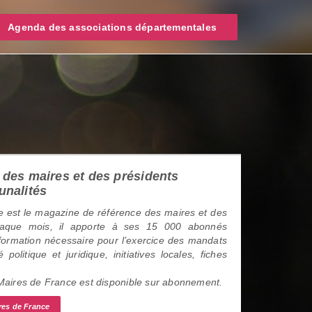
Agenda des associations départementales
des maires et des présidents
unalités
 est le magazine de référence des maires et des
haque mois, il apporte à ses 15 000 abonnés
information nécessaire pour l’exercice des mandats
é politique et juridique, initiatives locales, fiches
 Maires de France est disponible sur abonnement.
res de France