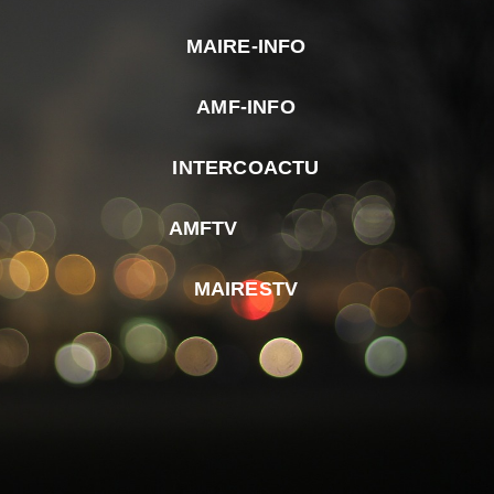
MAIRE-INFO
m
AMF-INFO
e
p
INTERCOACTU
d
M
AMFTV
d
F
MAIRESTV
e
l
m
d
r
d
m
e
d
é