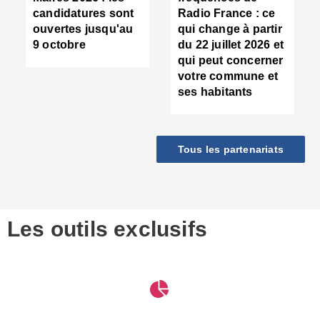
d
candidatures sont
Radio France : ce
c
ouvertes jusqu'au
qui change à partir
d
9 octobre
du 22 juillet 2026 et
l
qui peut concerner
P
votre commune et
d
ses habitants
:
c
d
r
Tous les partenariats
s
l
h
■
S
D
Les outils exclusifs
V
m
d
S
M
e