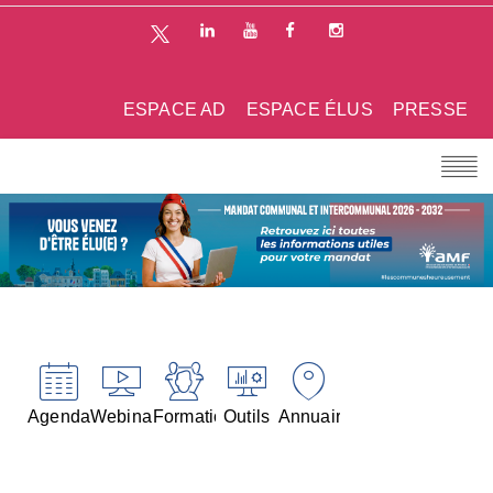
ESPACE AD
ESPACE ÉLUS
PRESSE
Agenda
Webinaires
Formations
Outils
Annuaires