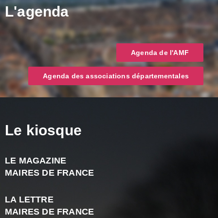
L'agenda
Agenda de l'AMF
Agenda des associations départementales
Le kiosque
LE MAGAZINE
J
MAIRES DE FRANCE
A
2
LA LETTRE
-
MAIRES DE FRANCE
N