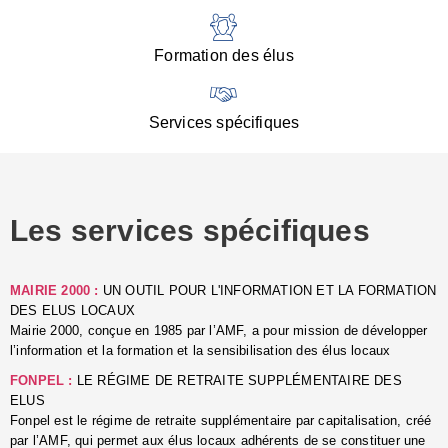
:
d
l
Formation des élus
C
■
N
Services spécifiques
:
s
u
p
e
Les services spécifiques
p
■
C
p
MAIRIE 2000 :
UN OUTIL POUR L'INFORMATION ET LA FORMATION
l
DES ELUS LOCAUX
r
Mairie 2000, conçue en 1985 par l’AMF, a pour mission de développer
d
l’information et la formation et la sensibilisation des élus locaux
l
FONPEL :
LE RÉGIME DE RETRAITE SUPPLÉMENTAIRE DES
p
ELUS
■
Fonpel est le régime de retraite supplémentaire par capitalisation, créé
L
par l’AMF, qui permet aux élus locaux adhérents de se constituer une
e