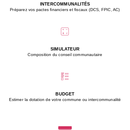
J
INTERCOMMUNALITÉS
(
Préparez vos pactes financiers et fiscaux (DCS, FPIC, AC)
i
u
vi
d
"
p
s
SIMULATEUR
"
Composition du conseil communautaire
■
L
B
:
l
é
c
BUDGET
l
Estimer la dotation de votre commune ou intercommunalité
f
d
c
m
■