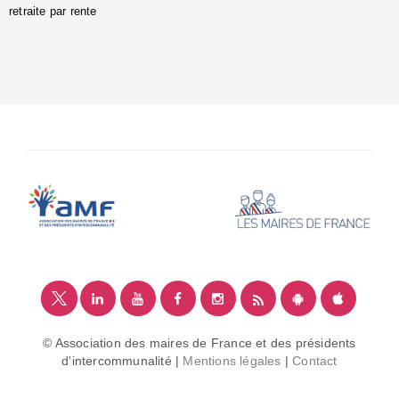
retraite par rente
i
é
:
m
© Association des maires de France et des présidents
d'intercommunalité |
Mentions légales
|
Contact