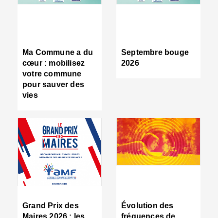
R
d
tr
d
c
Ma Commune a du
Septembre bouge
:
cœur : mobilisez
2026
s
votre commune
s
pour sauver des
s
vies
n
d
■
S
m
:
u
s
i
e
C
■
Grand Prix des
Évolution des
C
Maires 2026 : les
fréquences de