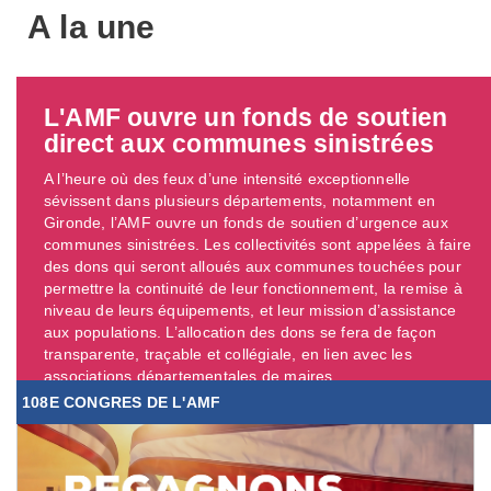
A la une
L'AMF ouvre un fonds de soutien
direct aux communes sinistrées
A l’heure où des feux d’une intensité exceptionnelle
sévissent dans plusieurs départements, notamment en
Gironde, l’AMF ouvre un fonds de soutien d’urgence aux
communes sinistrées. Les collectivités sont appelées à faire
des dons qui seront alloués aux communes touchées pour
permettre la continuité de leur fonctionnement, la remise à
niveau de leurs équipements, et leur mission d’assistance
aux populations. L’allocation des dons se fera de façon
transparente, traçable et collégiale, en lien avec les
associations départementales de maires. ...
108E CONGRES DE L'AMF