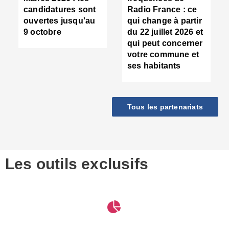
d
candidatures sont
Radio France : ce
c
ouvertes jusqu'au
qui change à partir
d
9 octobre
du 22 juillet 2026 et
l
qui peut concerner
P
votre commune et
d
ses habitants
:
c
d
r
Tous les partenariats
s
l
h
■
S
D
Les outils exclusifs
V
m
d
S
M
e