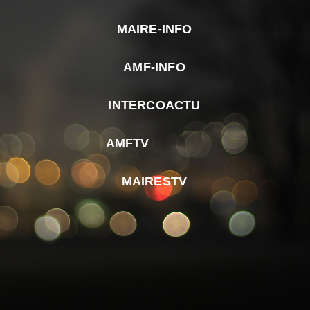
MAIRE-INFO
m
AMF-INFO
e
p
INTERCOACTU
d
M
AMFTV
d
F
MAIRESTV
e
l
m
d
r
d
m
e
d
é