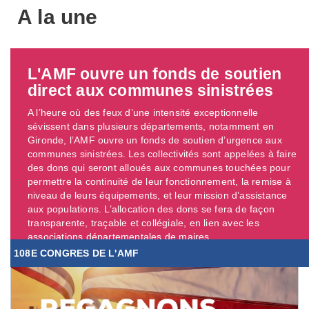
A la une
L'AMF ouvre un fonds de soutien
direct aux communes sinistrées
A l’heure où des feux d’une intensité exceptionnelle
sévissent dans plusieurs départements, notamment en
Gironde, l’AMF ouvre un fonds de soutien d’urgence aux
communes sinistrées. Les collectivités sont appelées à faire
des dons qui seront alloués aux communes touchées pour
permettre la continuité de leur fonctionnement, la remise à
niveau de leurs équipements, et leur mission d’assistance
aux populations. L’allocation des dons se fera de façon
transparente, traçable et collégiale, en lien avec les
associations départementales de maires. ...
108E CONGRES DE L'AMF