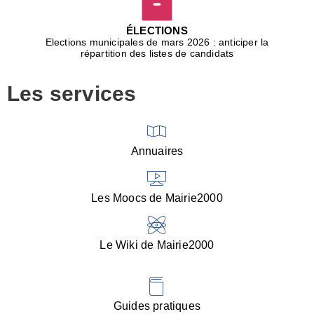
D
j
ÉLECTIONS
b
Elections municipales de mars 2026 : anticiper la
r
répartition des listes de candidats
u
m
Les services
p
■
V
l
V
Annuaires
(
d
C
Les Moocs de Mairie2000
d
s
i
Le Wiki de Mairie2000
■
P
d
l
d
Guides pratiques