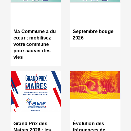
R
d
tr
d
c
Ma Commune a du
Septembre bouge
:
cœur : mobilisez
2026
s
votre commune
s
pour sauver des
s
vies
n
d
■
S
m
:
u
s
i
e
C
■
Grand Prix des
Évolution des
C
Maires 2026 : les
fréquences de