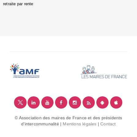
retraite par rente
i
é
:
m
© Association des maires de France et des présidents
d'intercommunalité |
Mentions légales
|
Contact