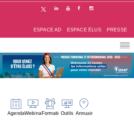
ESPACE AD
ESPACE ÉLUS
PRESSE
Agenda
Webinaires
Formations
Outils
Annuaires