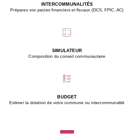
J
INTERCOMMUNALITÉS
(
Préparez vos pactes financiers et fiscaux (DCS, FPIC, AC)
i
u
vi
d
"
p
s
SIMULATEUR
"
Composition du conseil communautaire
■
L
B
:
l
é
c
BUDGET
l
Estimer la dotation de votre commune ou intercommunalité
f
d
c
m
■