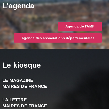
L'agenda
Agenda de l'AMF
Agenda des associations départementales
Le kiosque
LE MAGAZINE
J
MAIRES DE FRANCE
A
2
LA LETTRE
-
MAIRES DE FRANCE
N