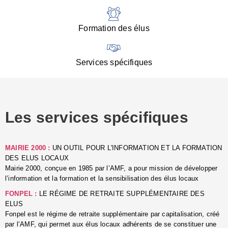
:
d
l
Formation des élus
C
■
N
Services spécifiques
:
s
u
p
e
Les services spécifiques
p
■
C
p
MAIRIE 2000 :
UN OUTIL POUR L'INFORMATION ET LA FORMATION
l
DES ELUS LOCAUX
r
Mairie 2000, conçue en 1985 par l’AMF, a pour mission de développer
d
l’information et la formation et la sensibilisation des élus locaux
l
FONPEL :
LE RÉGIME DE RETRAITE SUPPLÉMENTAIRE DES
p
ELUS
■
Fonpel est le régime de retraite supplémentaire par capitalisation, créé
L
par l’AMF, qui permet aux élus locaux adhérents de se constituer une
e