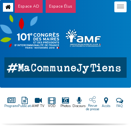
Espace AD
Espace Élus
Revue
Programme
Publications
AMF TV
VOD
Photos
Discours
Accès
FAQ
de presse