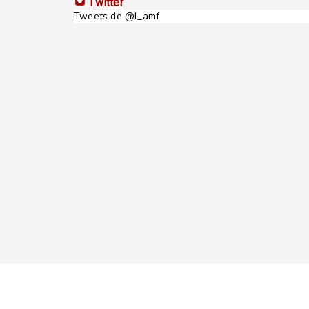
Twitter
Tweets de @l_amf