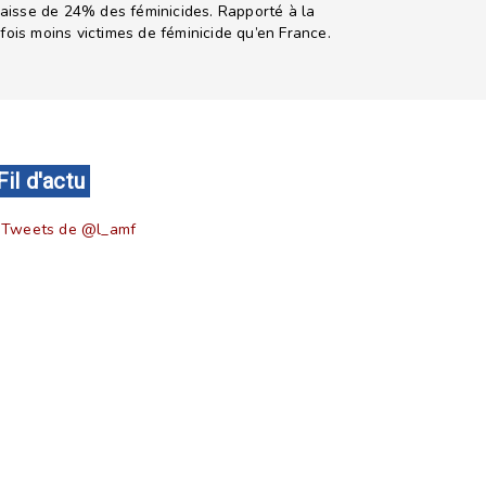
baisse de 24% des féminicides. Rapporté à la
ois moins victimes de féminicide qu’en France.
férence de presse du 24/11/2020
Fil d'actu
Tweets de @l_amf