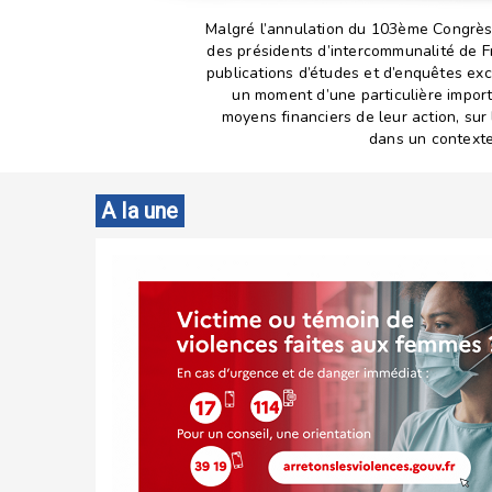
Malgré l’annulation du 103ème Congrès d
des présidents d’intercommunalité de 
publications d’études et d’enquêtes excl
un moment d’une particulière impor
moyens financiers de leur action, sur 
dans un contexte 
A la une
e
s’agissant
 ne sera
, des
s à une
e, des
oncerné, la
évisions de
023.