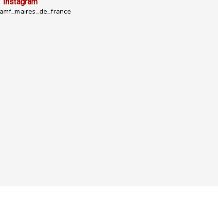
Instagram
mf_maires_de_france