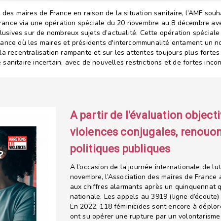
es maires de France en raison de la situation sanitaire, l’AMF souha
France via une opération spéciale du 20 novembre au 8 décembre ave
usives sur de nombreux sujets d’actualité. Cette opération spéciale 
tance où les maires et présidents d'intercommunalité entament un no
la recentralisation rampante et sur les attentes toujours plus fortes
sanitaire incertain, avec de nouvelles restrictions et de fortes incon
A partir de l'évaluation object
violences conjugales, renouons
politiques publiques
A l’occasion de la journée internationale de l
novembre, l’Association des maires de France ap
aux chiffres alarmants après un quinquennat q
nationale. Les appels au 3919 (ligne d’écoute
En 2022, 118 féminicides sont encore à déplo
ont su opérer une rupture par un volontarisme 