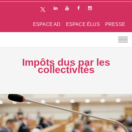
ESPACE AD
ESPACE ÉLUS
PRESSE
Impôts dus par les
collectivités