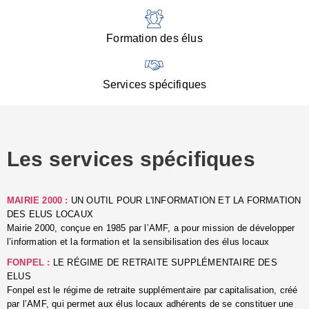
:
d
l
Formation des élus
C
■
N
Services spécifiques
:
s
u
p
e
Les services spécifiques
p
■
C
p
MAIRIE 2000 :
UN OUTIL POUR L'INFORMATION ET LA FORMATION
l
DES ELUS LOCAUX
r
Mairie 2000, conçue en 1985 par l’AMF, a pour mission de développer
d
l’information et la formation et la sensibilisation des élus locaux
l
FONPEL :
LE RÉGIME DE RETRAITE SUPPLÉMENTAIRE DES
p
ELUS
■
Fonpel est le régime de retraite supplémentaire par capitalisation, créé
L
par l’AMF, qui permet aux élus locaux adhérents de se constituer une
e