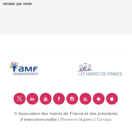
retraite par rente
i
é
:
m
© Association des maires de France et des présidents
d'intercommunalité |
Mentions légales
|
Contact