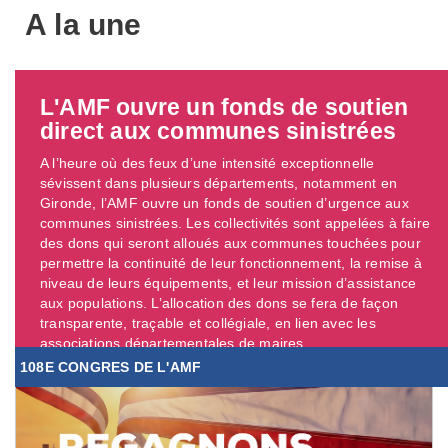
A la une
L'AMF ouvre un fonds de soutien
direct aux communes sinistrées
A l’heure où des feux d’une intensité exceptionnelle
sévissent dans plusieurs départements, notamment en
Gironde, l’AMF ouvre un fonds de soutien d’urgence aux
communes sinistrées. Les collectivités sont appelées à faire
des dons qui seront alloués aux communes touchées pour
permettre la continuité de leur fonctionnement, la remise à
niveau de leurs équipements, et leur mission d’assistance
aux populations. L’allocation des dons se fera de façon
transparente, traçable et collégiale, en lien avec les
associations départementales de maires. ...
108E CONGRES DE L'AMF