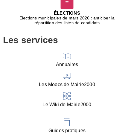
D
j
ÉLECTIONS
b
Elections municipales de mars 2026 : anticiper la
r
répartition des listes de candidats
u
m
Les services
p
■
V
l
V
Annuaires
(
d
C
Les Moocs de Mairie2000
d
s
i
Le Wiki de Mairie2000
■
P
d
l
d
Guides pratiques