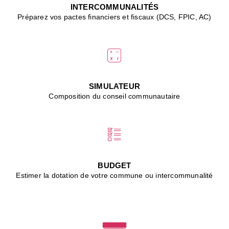
J
INTERCOMMUNALITÉS
(
Préparez vos pactes financiers et fiscaux (DCS, FPIC, AC)
i
u
vi
d
"
p
s
SIMULATEUR
"
Composition du conseil communautaire
■
L
B
:
l
é
c
BUDGET
l
Estimer la dotation de votre commune ou intercommunalité
f
d
c
m
■