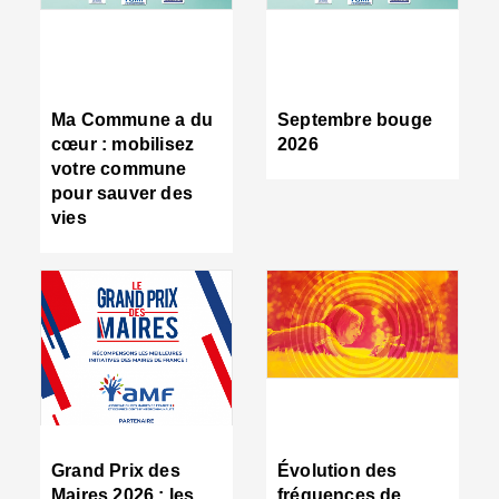
R
d
tr
d
c
Ma Commune a du
Septembre bouge
:
cœur : mobilisez
2026
s
votre commune
s
pour sauver des
s
vies
n
d
■
S
m
:
u
s
i
e
C
■
Grand Prix des
Évolution des
C
Maires 2026 : les
fréquences de