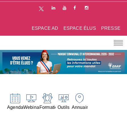
ESPACE AD
ESPACE ÉLUS
PRESSE
Agenda
Webinaires
Formations
Outils
Annuaires