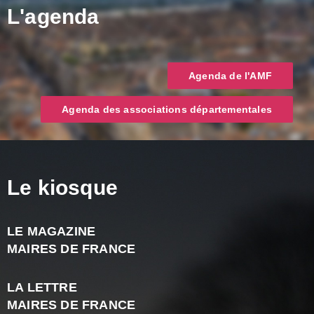
L'agenda
Agenda de l'AMF
Agenda des associations départementales
Le kiosque
LE MAGAZINE
J
MAIRES DE FRANCE
A
2
LA LETTRE
-
MAIRES DE FRANCE
N