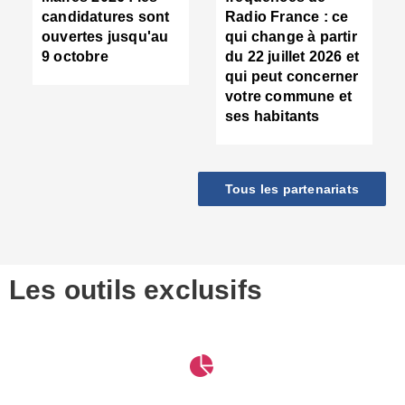
d
candidatures sont
Radio France : ce
c
ouvertes jusqu'au
qui change à partir
d
9 octobre
du 22 juillet 2026 et
l
qui peut concerner
P
votre commune et
d
ses habitants
:
c
d
r
Tous les partenariats
s
l
h
■
S
D
Les outils exclusifs
V
m
d
S
M
e