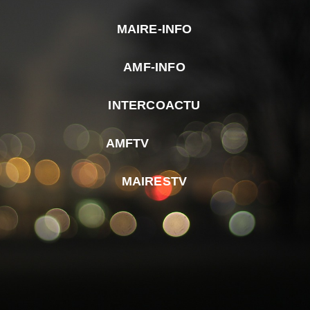
MAIRE-INFO
m
AMF-INFO
e
p
INTERCOACTU
d
M
AMFTV
d
F
MAIRESTV
e
l
m
d
r
d
m
e
d
é