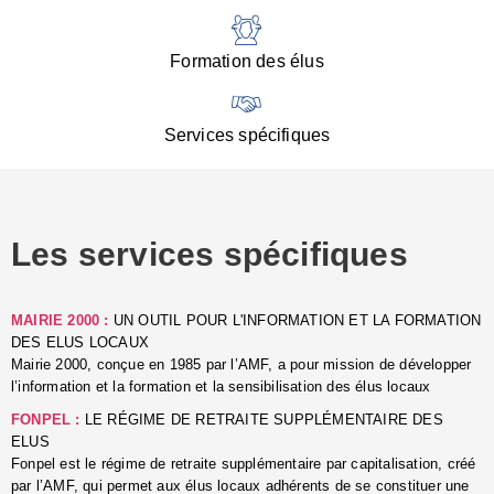
:
d
l
Formation des élus
C
■
N
Services spécifiques
:
s
u
p
e
Les services spécifiques
p
■
C
p
MAIRIE 2000 :
UN OUTIL POUR L'INFORMATION ET LA FORMATION
l
DES ELUS LOCAUX
r
Mairie 2000, conçue en 1985 par l’AMF, a pour mission de développer
d
l’information et la formation et la sensibilisation des élus locaux
l
FONPEL :
LE RÉGIME DE RETRAITE SUPPLÉMENTAIRE DES
p
ELUS
■
Fonpel est le régime de retraite supplémentaire par capitalisation, créé
L
par l’AMF, qui permet aux élus locaux adhérents de se constituer une
e