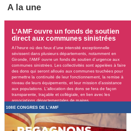
A la une
L'AMF ouvre un fonds de soutien
direct aux communes sinistrées
A l’heure où des feux d’une intensité exceptionnelle
sévissent dans plusieurs départements, notamment en
Gironde, l’AMF ouvre un fonds de soutien d’urgence aux
communes sinistrées. Les collectivités sont appelées à faire
des dons qui seront alloués aux communes touchées pour
permettre la continuité de leur fonctionnement, la remise à
niveau de leurs équipements, et leur mission d’assistance
aux populations. L’allocation des dons se fera de façon
transparente, traçable et collégiale, en lien avec les
associations départementales de maires. ...
108E CONGRES DE L'AMF