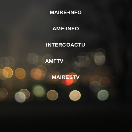
MAIRE-INFO
m
AMF-INFO
e
p
INTERCOACTU
d
M
AMFTV
d
F
MAIRESTV
e
l
m
d
r
d
m
e
d
é