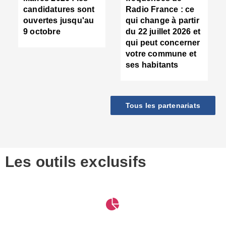
d
candidatures sont
Radio France : ce
c
ouvertes jusqu'au
qui change à partir
d
9 octobre
du 22 juillet 2026 et
l
qui peut concerner
P
votre commune et
d
ses habitants
:
c
d
r
Tous les partenariats
s
l
h
■
S
D
Les outils exclusifs
V
m
d
S
M
e