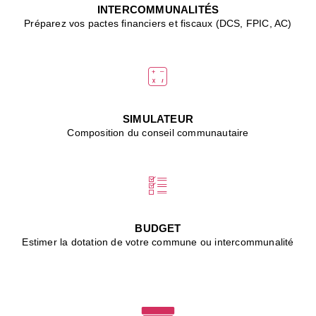
J
INTERCOMMUNALITÉS
(
Préparez vos pactes financiers et fiscaux (DCS, FPIC, AC)
i
u
vi
d
"
p
s
SIMULATEUR
"
Composition du conseil communautaire
■
L
B
:
l
é
c
BUDGET
l
Estimer la dotation de votre commune ou intercommunalité
f
d
c
m
■