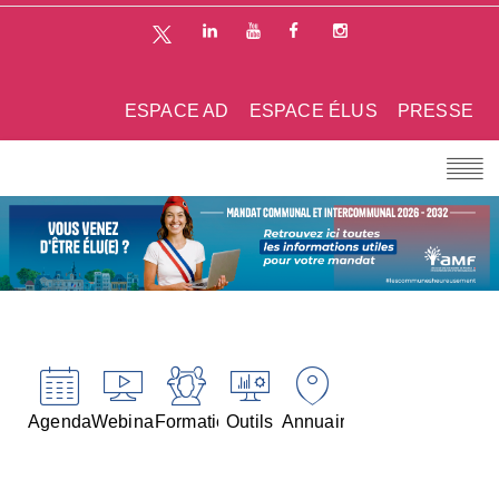
ESPACE AD
ESPACE ÉLUS
PRESSE
Agenda
Webinaires
Formations
Outils
Annuaires