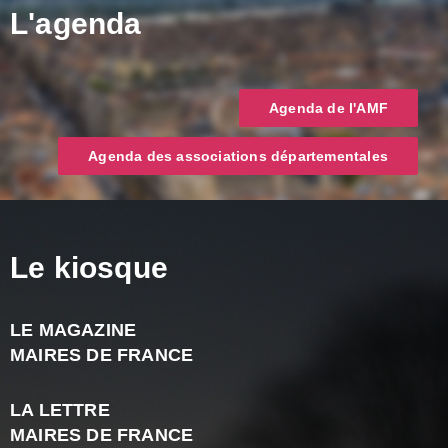
L'agenda
Agenda de l'AMF
Agenda des associations départementales
Le kiosque
LE MAGAZINE
J
MAIRES DE FRANCE
A
2
LA LETTRE
-
MAIRES DE FRANCE
N