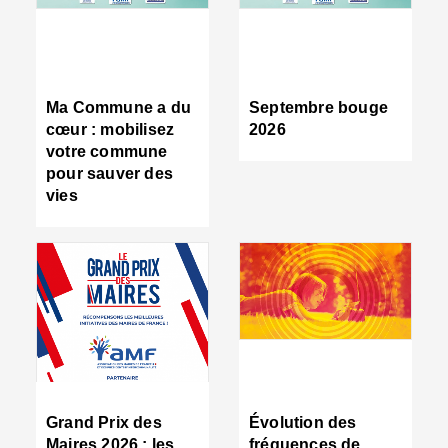
R
d
tr
d
c
Ma Commune a du
Septembre bouge
:
cœur : mobilisez
2026
s
votre commune
s
pour sauver des
s
vies
n
d
■
S
m
:
u
s
i
e
C
■
Grand Prix des
Évolution des
C
Maires 2026 : les
fréquences de