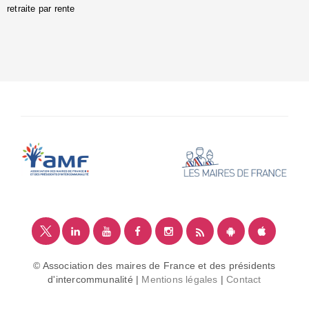
retraite par rente
i
é
:
m
© Association des maires de France et des présidents
d'intercommunalité |
Mentions légales
|
Contact