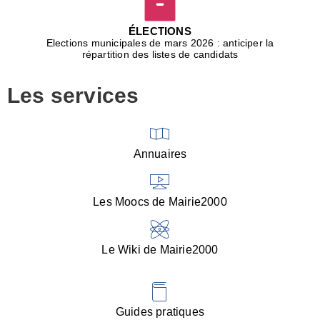
D
j
ÉLECTIONS
b
Elections municipales de mars 2026 : anticiper la
r
répartition des listes de candidats
u
m
Les services
p
■
V
l
V
Annuaires
(
d
C
Les Moocs de Mairie2000
d
s
i
Le Wiki de Mairie2000
■
P
d
l
d
Guides pratiques