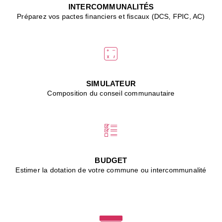
J
INTERCOMMUNALITÉS
(
Préparez vos pactes financiers et fiscaux (DCS, FPIC, AC)
i
u
vi
d
"
p
s
SIMULATEUR
"
Composition du conseil communautaire
■
L
B
:
l
é
c
BUDGET
l
Estimer la dotation de votre commune ou intercommunalité
f
d
c
m
■