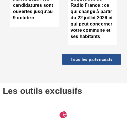
d
candidatures sont
Radio France : ce
c
ouvertes jusqu'au
qui change à partir
d
9 octobre
du 22 juillet 2026 et
l
qui peut concerner
P
votre commune et
d
ses habitants
:
c
d
r
Tous les partenariats
s
l
h
■
S
D
Les outils exclusifs
V
m
d
S
M
e