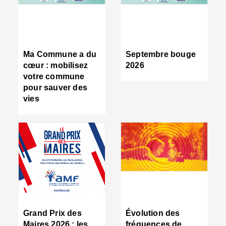
R
d
tr
d
c
Ma Commune a du
Septembre bouge
:
cœur : mobilisez
2026
s
votre commune
s
pour sauver des
s
vies
n
d
■
S
m
:
u
s
i
e
C
■
Grand Prix des
Évolution des
C
Maires 2026 : les
fréquences de