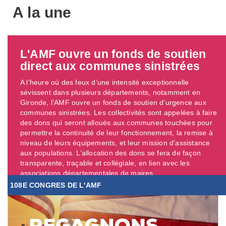
A la une
L'AMF ouvre un fonds de soutien
direct aux communes sinistrées
A l’heure où des feux d’une intensité exceptionnelle
sévissent dans plusieurs départements, notamment en
Gironde, l’AMF ouvre un fonds de soutien d’urgence aux
communes sinistrées. Les collectivités sont appelées à faire
des dons qui seront alloués aux communes touchées pour
permettre la continuité de leur fonctionnement, la remise à
niveau de leurs équipements, et leur mission d’assistance
aux populations. L’allocation des dons se fera de façon
transparente, traçable et collégiale, en lien avec les
associations départementales de maires. ...
108E CONGRES DE L'AMF