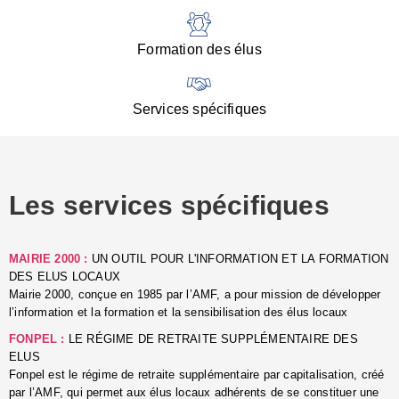
:
d
l
Formation des élus
C
■
N
Services spécifiques
:
s
u
p
e
Les services spécifiques
p
■
C
p
MAIRIE 2000 :
UN OUTIL POUR L'INFORMATION ET LA FORMATION
l
DES ELUS LOCAUX
r
Mairie 2000, conçue en 1985 par l’AMF, a pour mission de développer
d
l’information et la formation et la sensibilisation des élus locaux
l
FONPEL :
LE RÉGIME DE RETRAITE SUPPLÉMENTAIRE DES
p
ELUS
■
Fonpel est le régime de retraite supplémentaire par capitalisation, créé
L
par l’AMF, qui permet aux élus locaux adhérents de se constituer une
e