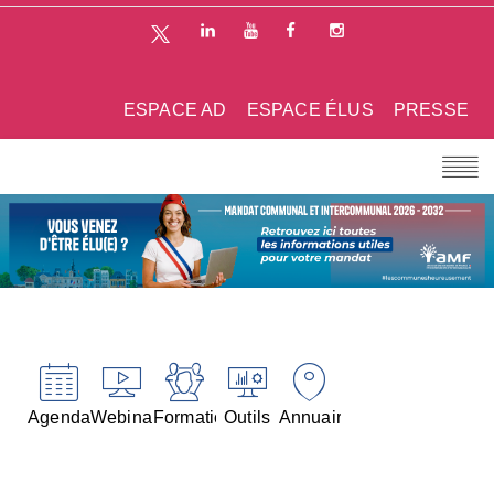
ESPACE AD
ESPACE ÉLUS
PRESSE
Agenda
Webinaires
Formations
Outils
Annuaires