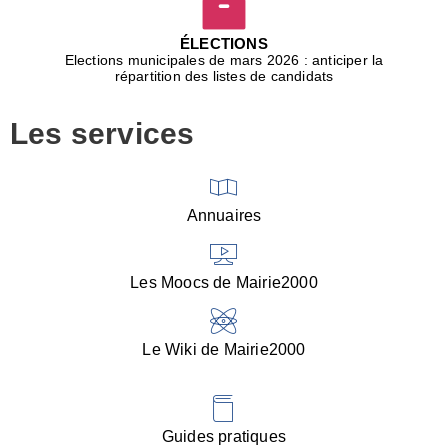
D
j
ÉLECTIONS
b
Elections municipales de mars 2026 : anticiper la
r
répartition des listes de candidats
u
m
Les services
p
■
V
l
V
Annuaires
(
d
C
Les Moocs de Mairie2000
d
s
i
Le Wiki de Mairie2000
■
P
d
l
d
Guides pratiques