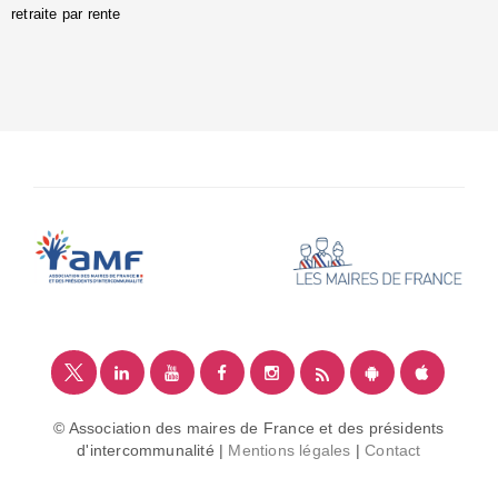
retraite par rente
i
é
:
m
© Association des maires de France et des présidents
d'intercommunalité |
Mentions légales
|
Contact