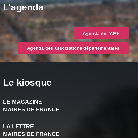
L'agenda
Agenda de l'AMF
Agenda des associations départementales
Le kiosque
LE MAGAZINE
J
MAIRES DE FRANCE
A
2
LA LETTRE
-
MAIRES DE FRANCE
N