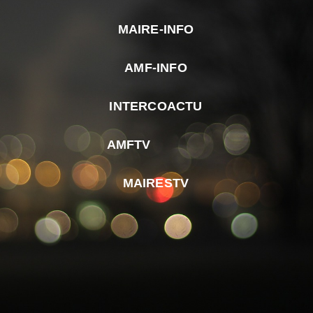
MAIRE-INFO
m
AMF-INFO
e
p
INTERCOACTU
d
M
AMFTV
d
F
MAIRESTV
e
l
m
d
r
d
m
e
d
é