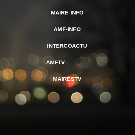
MAIRE-INFO
m
AMF-INFO
e
p
INTERCOACTU
d
M
AMFTV
d
F
MAIRESTV
e
l
m
d
r
d
m
e
d
é