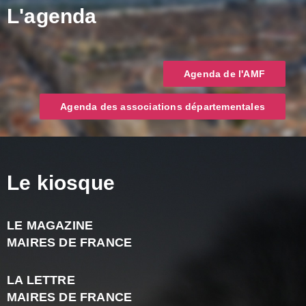
L'agenda
Agenda de l'AMF
Agenda des associations départementales
Le kiosque
LE MAGAZINE
J
MAIRES DE FRANCE
A
2
LA LETTRE
-
MAIRES DE FRANCE
N