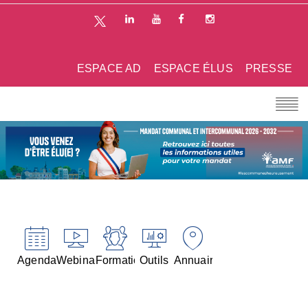
ESPACE AD
ESPACE ÉLUS
PRESSE
Agenda
Webinaires
Formations
Outils
Annuaires