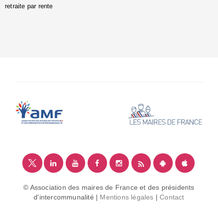
retraite par rente
i
é
:
m
© Association des maires de France et des présidents
d'intercommunalité |
Mentions légales
|
Contact