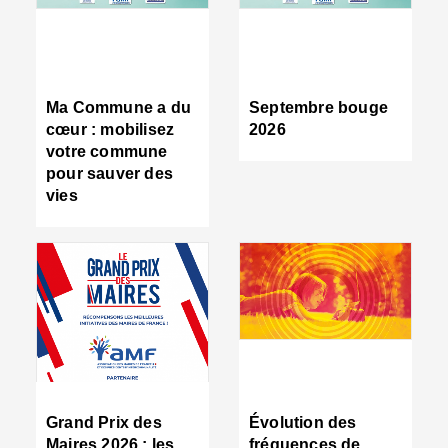
R
d
tr
d
c
Ma Commune a du
Septembre bouge
:
cœur : mobilisez
2026
s
votre commune
s
pour sauver des
s
vies
n
d
■
S
m
:
u
s
i
e
C
■
Grand Prix des
Évolution des
C
Maires 2026 : les
fréquences de