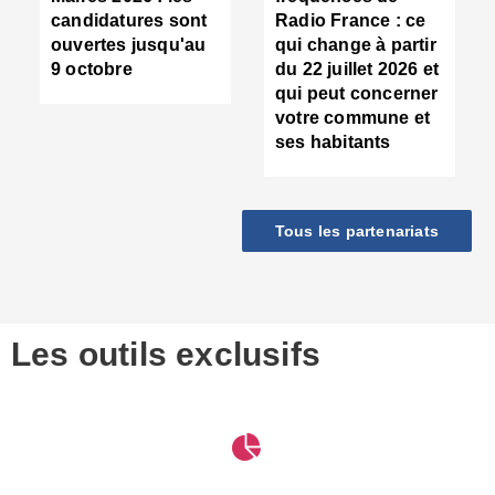
d
candidatures sont
Radio France : ce
c
ouvertes jusqu'au
qui change à partir
d
9 octobre
du 22 juillet 2026 et
l
qui peut concerner
P
votre commune et
d
ses habitants
:
c
d
r
Tous les partenariats
s
l
h
■
S
D
Les outils exclusifs
V
m
d
S
M
e