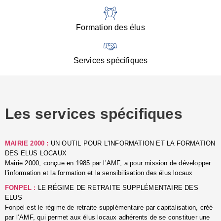
:
d
l
Formation des élus
C
■
N
Services spécifiques
:
s
u
p
e
Les services spécifiques
p
■
C
p
MAIRIE 2000 :
UN OUTIL POUR L'INFORMATION ET LA FORMATION
l
DES ELUS LOCAUX
r
Mairie 2000, conçue en 1985 par l’AMF, a pour mission de développer
d
l’information et la formation et la sensibilisation des élus locaux
l
FONPEL :
LE RÉGIME DE RETRAITE SUPPLÉMENTAIRE DES
p
ELUS
■
Fonpel est le régime de retraite supplémentaire par capitalisation, créé
L
par l’AMF, qui permet aux élus locaux adhérents de se constituer une
e