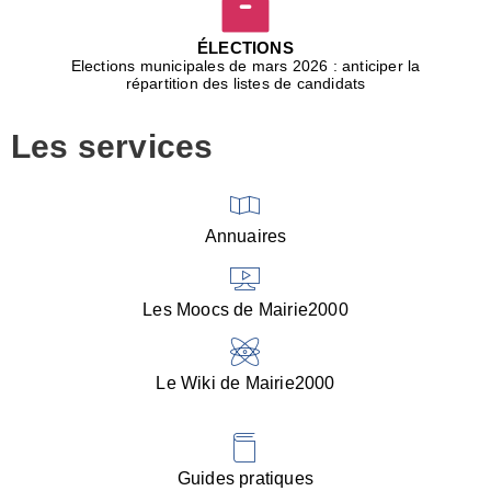
D
j
ÉLECTIONS
b
Elections municipales de mars 2026 : anticiper la
r
répartition des listes de candidats
u
m
Les services
p
■
V
l
V
Annuaires
(
d
C
Les Moocs de Mairie2000
d
s
i
Le Wiki de Mairie2000
■
P
d
l
d
Guides pratiques