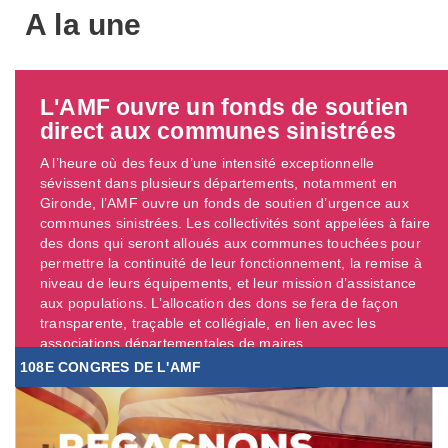
A la une
L'AMF ouvre un fonds de soutien
direct aux communes sinistrées
A l’heure où des feux d’une intensité exceptionnelle
sévissent dans plusieurs départements, notamment en
Gironde, l’AMF ouvre un fonds de soutien d’urgence aux
communes sinistrées. Les collectivités sont appelées à faire
des dons qui seront alloués aux communes touchées pour
permettre la continuité de leur fonctionnement, la remise à
niveau de leurs équipements, et leur mission d’assistance
aux populations. L’allocation des dons se fera de façon
transparente, traçable et collégiale, en lien avec les
associations départementales de maires. ...
108E CONGRES DE L'AMF