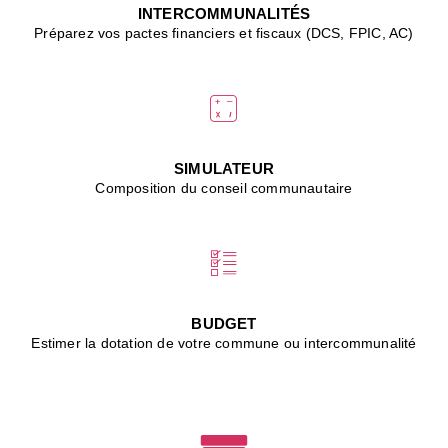
J
INTERCOMMUNALITÉS
(
Préparez vos pactes financiers et fiscaux (DCS, FPIC, AC)
i
u
vi
d
"
p
s
SIMULATEUR
"
Composition du conseil communautaire
■
L
B
:
l
é
c
BUDGET
l
Estimer la dotation de votre commune ou intercommunalité
f
d
c
m
■