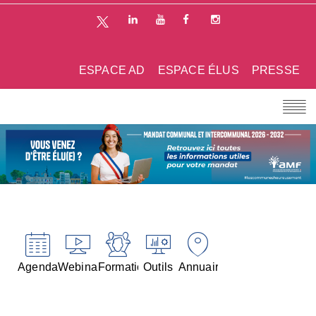
ESPACE AD
ESPACE ÉLUS
PRESSE
Agenda
Webinaires
Formations
Outils
Annuaires