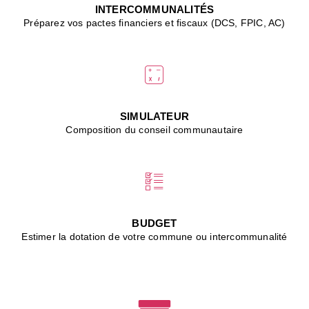
J
INTERCOMMUNALITÉS
(
Préparez vos pactes financiers et fiscaux (DCS, FPIC, AC)
i
u
vi
d
"
p
s
SIMULATEUR
"
Composition du conseil communautaire
■
L
B
:
l
é
c
BUDGET
l
Estimer la dotation de votre commune ou intercommunalité
f
d
c
m
■