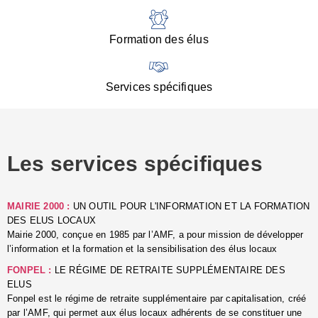
:
d
l
Formation des élus
C
■
N
Services spécifiques
:
s
u
p
e
Les services spécifiques
p
■
C
p
MAIRIE 2000 :
UN OUTIL POUR L'INFORMATION ET LA FORMATION
l
DES ELUS LOCAUX
r
Mairie 2000, conçue en 1985 par l’AMF, a pour mission de développer
d
l’information et la formation et la sensibilisation des élus locaux
l
FONPEL :
LE RÉGIME DE RETRAITE SUPPLÉMENTAIRE DES
p
ELUS
■
Fonpel est le régime de retraite supplémentaire par capitalisation, créé
L
par l’AMF, qui permet aux élus locaux adhérents de se constituer une
e