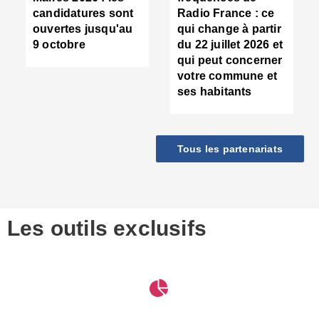
d
candidatures sont
Radio France : ce
c
ouvertes jusqu'au
qui change à partir
d
9 octobre
du 22 juillet 2026 et
l
qui peut concerner
P
votre commune et
d
ses habitants
:
c
d
r
Tous les partenariats
s
l
h
■
S
D
Les outils exclusifs
V
m
d
S
M
e