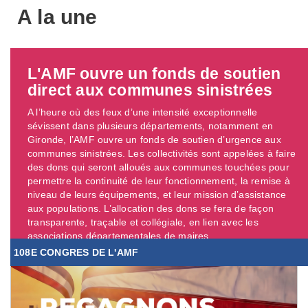
A la une
L'AMF ouvre un fonds de soutien
direct aux communes sinistrées
A l’heure où des feux d’une intensité exceptionnelle
sévissent dans plusieurs départements, notamment en
Gironde, l’AMF ouvre un fonds de soutien d’urgence aux
communes sinistrées. Les collectivités sont appelées à faire
des dons qui seront alloués aux communes touchées pour
permettre la continuité de leur fonctionnement, la remise à
niveau de leurs équipements, et leur mission d’assistance
aux populations. L’allocation des dons se fera de façon
transparente, traçable et collégiale, en lien avec les
associations départementales de maires. ...
108E CONGRES DE L'AMF