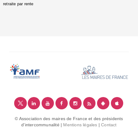
retraite par rente
i
é
:
m
© Association des maires de France et des présidents
d'intercommunalité |
Mentions légales
|
Contact