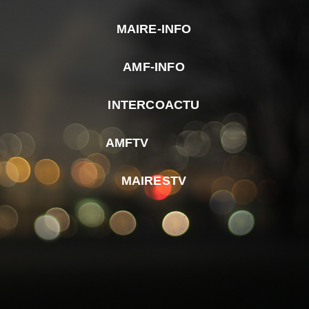
MAIRE-INFO
m
AMF-INFO
e
p
INTERCOACTU
d
M
AMFTV
d
F
MAIRESTV
e
l
m
d
r
d
m
e
d
é