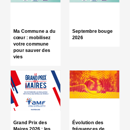
R
d
tr
d
c
Ma Commune a du
Septembre bouge
:
cœur : mobilisez
2026
s
votre commune
s
pour sauver des
s
vies
n
d
■
S
m
:
u
s
i
e
C
■
Grand Prix des
Évolution des
C
Maires 2026 : les
fréquences de