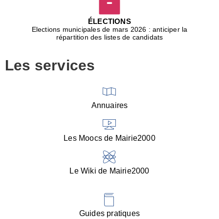
D
j
ÉLECTIONS
b
Elections municipales de mars 2026 : anticiper la
r
répartition des listes de candidats
u
m
Les services
p
■
V
l
V
Annuaires
(
d
C
Les Moocs de Mairie2000
d
s
i
Le Wiki de Mairie2000
■
P
d
l
d
Guides pratiques