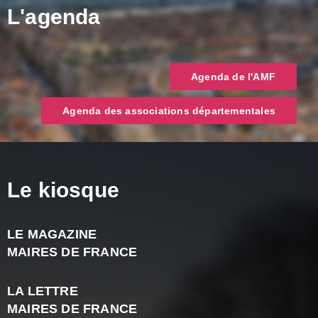
L'agenda
Agenda de l'AMF
Agenda des associations départementales
Le kiosque
LE MAGAZINE
J
MAIRES DE FRANCE
A
2
LA LETTRE
-
MAIRES DE FRANCE
N