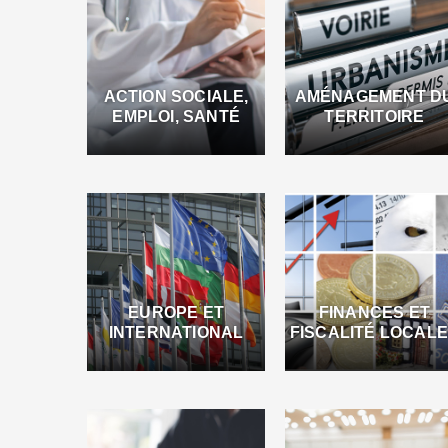
ACTION SOCIALE,
AMÉNAGEMENT D
EMPLOI, SANTÉ
TERRITOIRE
EUROPE ET
FINANCES ET
INTERNATIONAL
FISCALITÉ LOCAL