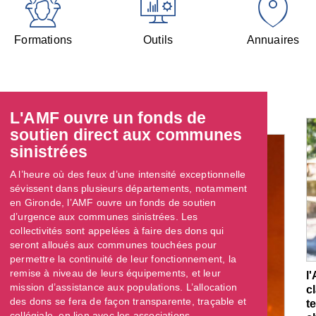
Formations
Outils
Annuaires
L'AMF ouvre un fonds de
soutien direct aux communes
sinistrées
A l’heure où des feux d’une intensité exceptionnelle
sévissent dans plusieurs départements, notamment
en Gironde, l’AMF ouvre un fonds de soutien
d’urgence aux communes sinistrées. Les
collectivités sont appelées à faire des dons qui
seront alloués aux communes touchées pour
permettre la continuité de leur fonctionnement, la
remise à niveau de leurs équipements, et leur
l
mission d’assistance aux populations. L’allocation
c
des dons se fera de façon transparente, traçable et
t
collégiale, en lien avec les associations