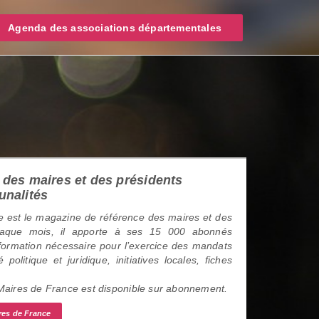
Agenda des associations départementales
des maires et des présidents
unalités
 est le magazine de référence des maires et des
haque mois, il apporte à ses 15 000 abonnés
information nécessaire pour l’exercice des mandats
é politique et juridique, initiatives locales, fiches
 Maires de France est disponible sur abonnement.
res de France