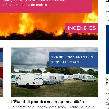
c
départementales de maires. ...
Le
au
la
dé
INCENDIES
GRANDS PASSAGES DES
GENS DU VOYAGE
R
P
En
ap
l’
L'État doit prendre ses responsabilités
Co
La commune d’Epagny-Metz-Tessy (Haute-Savoie) a
vi