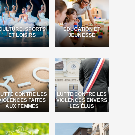
CULTURE, SPORTS
EDUCATION ET
ET LOISIRS
JEUNESSE
LUTTE CONTRE LES
LUTTE CONTRE LES
VIOLENCES FAITES
VIOLENCES ENVERS
AUX FEMMES
LES ÉLUS