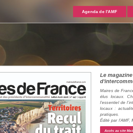
Agenda de l'AMF
Le magazine 
d'intercomm
Maires de France
élus locaux. C
l’essentiel de l’
locaux : actualit
pratiques.
Édité par l’AMF,
Accès au site Mai