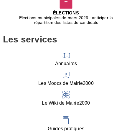
D
j
ÉLECTIONS
b
Elections municipales de mars 2026 : anticiper la
r
répartition des listes de candidats
u
m
Les services
p
■
V
l
V
Annuaires
(
d
C
Les Moocs de Mairie2000
d
s
i
Le Wiki de Mairie2000
■
P
d
l
d
Guides pratiques