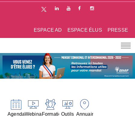
ESPACE AD
ESPACE ÉLUS
PRESSE
Agenda
Webinaires
Formations
Outils
Annuaires