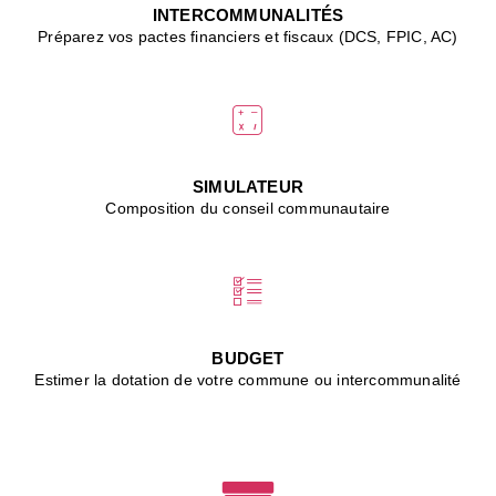
J
INTERCOMMUNALITÉS
(
Préparez vos pactes financiers et fiscaux (DCS, FPIC, AC)
i
u
vi
d
"
p
s
SIMULATEUR
"
Composition du conseil communautaire
■
L
B
:
l
é
c
BUDGET
l
Estimer la dotation de votre commune ou intercommunalité
f
d
c
m
■