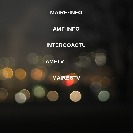
MAIRE-INFO
m
AMF-INFO
e
p
INTERCOACTU
d
M
AMFTV
d
F
MAIRESTV
e
l
m
d
r
d
m
e
d
é