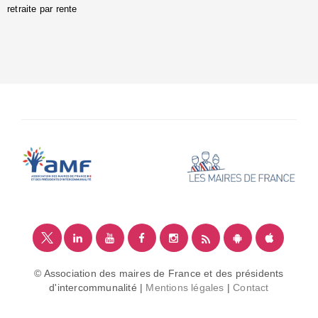
retraite par rente
i
é
:
m
© Association des maires de France et des présidents
d'intercommunalité |
Mentions légales
|
Contact