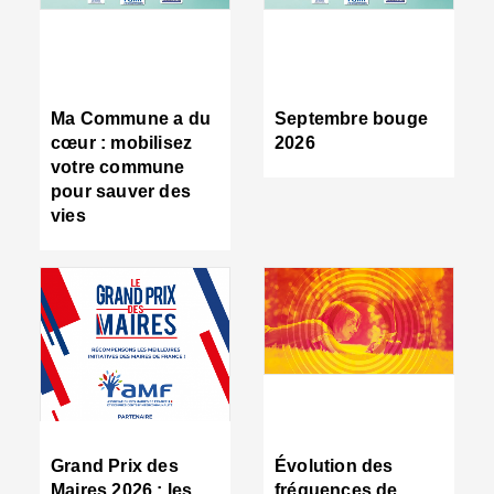
R
d
tr
d
c
Ma Commune a du
Septembre bouge
:
cœur : mobilisez
2026
s
votre commune
s
pour sauver des
s
vies
n
d
■
S
m
:
u
s
i
e
C
■
Grand Prix des
Évolution des
C
Maires 2026 : les
fréquences de