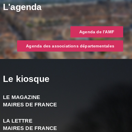
L'agenda
Agenda de l'AMF
Agenda des associations départementales
Le kiosque
LE MAGAZINE
J
MAIRES DE FRANCE
A
2
LA LETTRE
-
MAIRES DE FRANCE
N