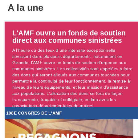
A la une
L'AMF ouvre un fonds de soutien
direct aux communes sinistrées
A l’heure où des feux d’une intensité exceptionnelle
sévissent dans plusieurs départements, notamment en
Gironde, l’AMF ouvre un fonds de soutien d’urgence aux
communes sinistrées. Les collectivités sont appelées à faire
des dons qui seront alloués aux communes touchées pour
permettre la continuité de leur fonctionnement, la remise à
niveau de leurs équipements, et leur mission d’assistance
aux populations. L’allocation des dons se fera de façon
transparente, traçable et collégiale, en lien avec les
associations départementales de maires. ...
108E CONGRES DE L'AMF