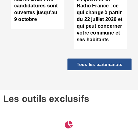
d
candidatures sont
Radio France : ce
c
ouvertes jusqu'au
qui change à partir
d
9 octobre
du 22 juillet 2026 et
l
qui peut concerner
P
votre commune et
d
ses habitants
:
c
d
r
Tous les partenariats
s
l
h
■
S
D
Les outils exclusifs
V
m
d
S
M
e