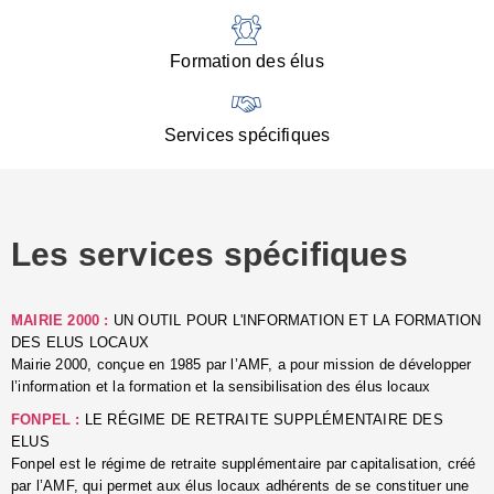
:
d
l
Formation des élus
C
■
N
Services spécifiques
:
s
u
p
e
Les services spécifiques
p
■
C
p
MAIRIE 2000 :
UN OUTIL POUR L'INFORMATION ET LA FORMATION
l
DES ELUS LOCAUX
r
Mairie 2000, conçue en 1985 par l’AMF, a pour mission de développer
d
l’information et la formation et la sensibilisation des élus locaux
l
FONPEL :
LE RÉGIME DE RETRAITE SUPPLÉMENTAIRE DES
p
ELUS
■
Fonpel est le régime de retraite supplémentaire par capitalisation, créé
L
par l’AMF, qui permet aux élus locaux adhérents de se constituer une
e