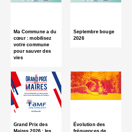
R
d
tr
d
c
Ma Commune a du
Septembre bouge
:
cœur : mobilisez
2026
s
votre commune
s
pour sauver des
s
vies
n
d
■
S
m
:
u
s
i
e
C
■
Grand Prix des
Évolution des
C
Maires 2026 : les
fréquences de