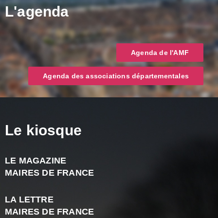
L'agenda
Agenda de l'AMF
Agenda des associations départementales
Le kiosque
LE MAGAZINE
J
MAIRES DE FRANCE
A
2
LA LETTRE
-
MAIRES DE FRANCE
N