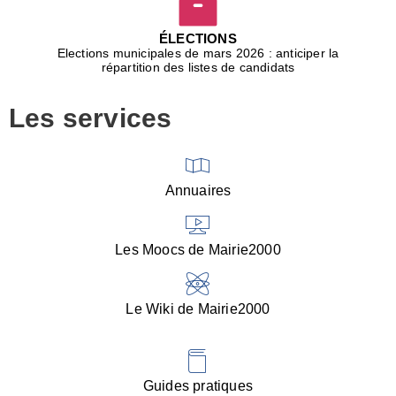
D
j
ÉLECTIONS
b
Elections municipales de mars 2026 : anticiper la
r
répartition des listes de candidats
u
m
Les services
p
■
V
l
V
Annuaires
(
d
C
Les Moocs de Mairie2000
d
s
i
Le Wiki de Mairie2000
■
P
d
l
d
Guides pratiques