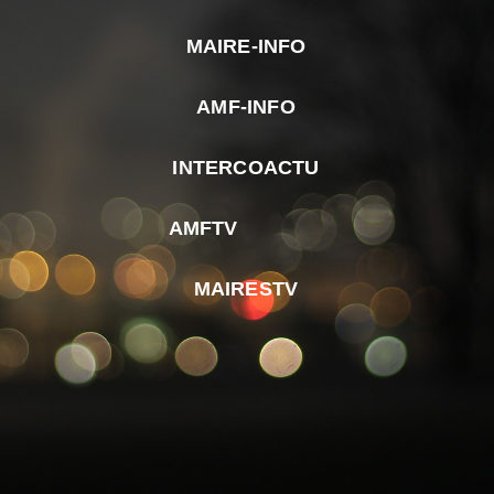
MAIRE-INFO
m
AMF-INFO
e
p
INTERCOACTU
d
M
AMFTV
d
F
MAIRESTV
e
l
m
d
r
d
m
e
d
é