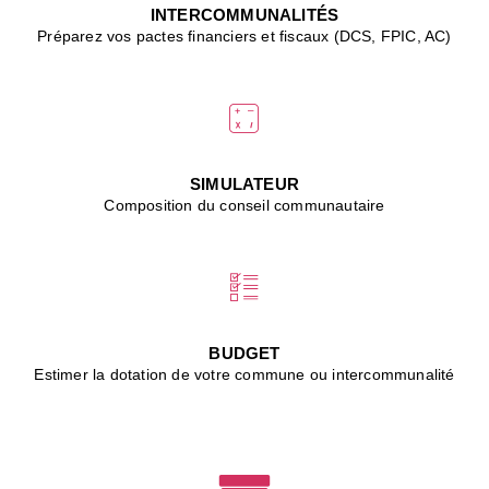
J
INTERCOMMUNALITÉS
(
Préparez vos pactes financiers et fiscaux (DCS, FPIC, AC)
i
u
vi
d
"
p
s
SIMULATEUR
"
Composition du conseil communautaire
■
L
B
:
l
é
c
BUDGET
l
Estimer la dotation de votre commune ou intercommunalité
f
d
c
m
■