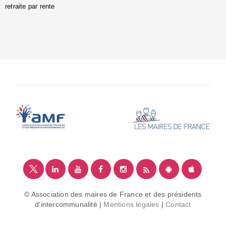
retraite par rente
i
é
:
m
© Association des maires de France et des présidents
d'intercommunalité |
Mentions légales
|
Contact