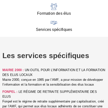
:
d
l
Formation des élus
C
■
N
Services spécifiques
:
s
u
p
e
Les services spécifiques
p
■
C
p
MAIRIE 2000 :
UN OUTIL POUR L'INFORMATION ET LA FORMATION
l
DES ELUS LOCAUX
r
Mairie 2000, conçue en 1985 par l’AMF, a pour mission de développer
d
l’information et la formation et la sensibilisation des élus locaux
l
FONPEL :
LE RÉGIME DE RETRAITE SUPPLÉMENTAIRE DES
p
ELUS
■
Fonpel est le régime de retraite supplémentaire par capitalisation, créé
L
par l’AMF, qui permet aux élus locaux adhérents de se constituer une
e