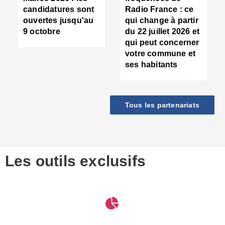
d
candidatures sont
Radio France : ce
c
ouvertes jusqu'au
qui change à partir
d
9 octobre
du 22 juillet 2026 et
l
qui peut concerner
P
votre commune et
d
ses habitants
:
c
d
r
Tous les partenariats
s
l
h
■
S
D
Les outils exclusifs
V
m
d
S
M
e