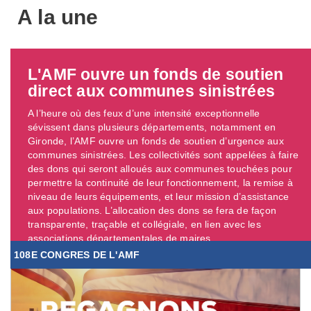
A la une
L'AMF ouvre un fonds de soutien
direct aux communes sinistrées
A l’heure où des feux d’une intensité exceptionnelle
sévissent dans plusieurs départements, notamment en
Gironde, l’AMF ouvre un fonds de soutien d’urgence aux
communes sinistrées. Les collectivités sont appelées à faire
des dons qui seront alloués aux communes touchées pour
permettre la continuité de leur fonctionnement, la remise à
niveau de leurs équipements, et leur mission d’assistance
aux populations. L’allocation des dons se fera de façon
transparente, traçable et collégiale, en lien avec les
associations départementales de maires. ...
108E CONGRES DE L'AMF