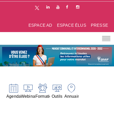
ESPACE AD
ESPACE ÉLUS
PRESSE
Agenda
Webinaires
Formations
Outils
Annuaires