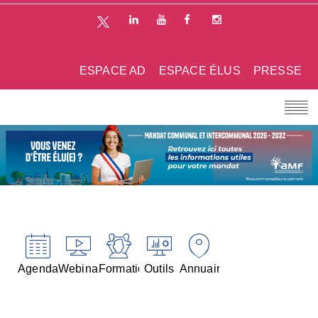
ESPACE AD
ESPACE ÉLUS
PRESSE
Agenda
Webinaires
Formations
Outils
Annuaires