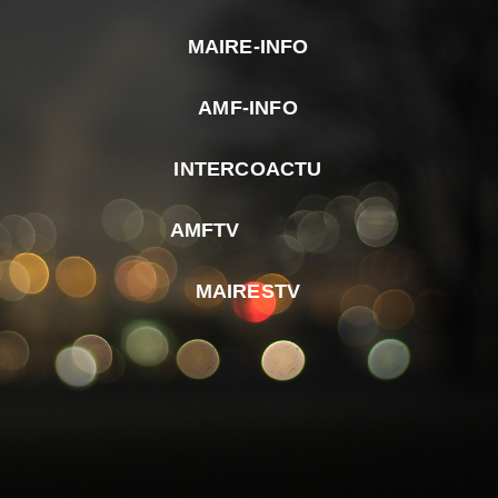
MAIRE-INFO
m
AMF-INFO
e
p
INTERCOACTU
d
M
AMFTV
d
F
MAIRESTV
e
l
m
d
r
d
m
e
d
é