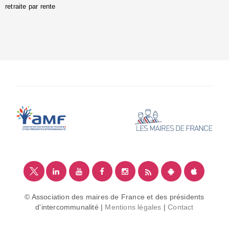
retraite par rente
i
é
:
m
© Association des maires de France et des présidents
d'intercommunalité |
Mentions légales
|
Contact