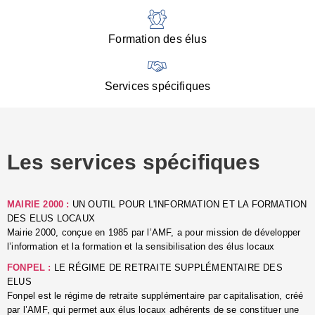
:
d
l
Formation des élus
C
■
N
Services spécifiques
:
s
u
p
e
Les services spécifiques
p
■
C
p
MAIRIE 2000 :
UN OUTIL POUR L'INFORMATION ET LA FORMATION
l
DES ELUS LOCAUX
r
Mairie 2000, conçue en 1985 par l’AMF, a pour mission de développer
d
l’information et la formation et la sensibilisation des élus locaux
l
FONPEL :
LE RÉGIME DE RETRAITE SUPPLÉMENTAIRE DES
p
ELUS
■
Fonpel est le régime de retraite supplémentaire par capitalisation, créé
L
par l’AMF, qui permet aux élus locaux adhérents de se constituer une
e