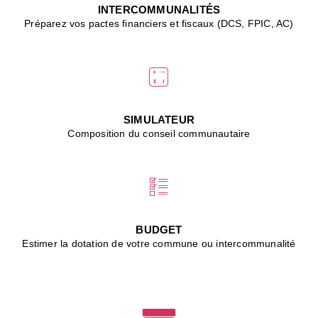
J
INTERCOMMUNALITÉS
(
Préparez vos pactes financiers et fiscaux (DCS, FPIC, AC)
i
u
vi
d
"
p
s
SIMULATEUR
"
Composition du conseil communautaire
■
L
B
:
l
é
c
BUDGET
l
Estimer la dotation de votre commune ou intercommunalité
f
d
c
m
■