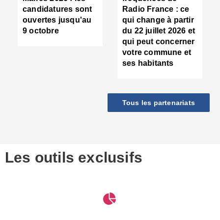
d
candidatures sont
Radio France : ce
c
ouvertes jusqu'au
qui change à partir
d
9 octobre
du 22 juillet 2026 et
l
qui peut concerner
P
votre commune et
d
ses habitants
:
c
d
r
Tous les partenariats
s
l
h
■
S
D
Les outils exclusifs
V
m
d
S
M
e