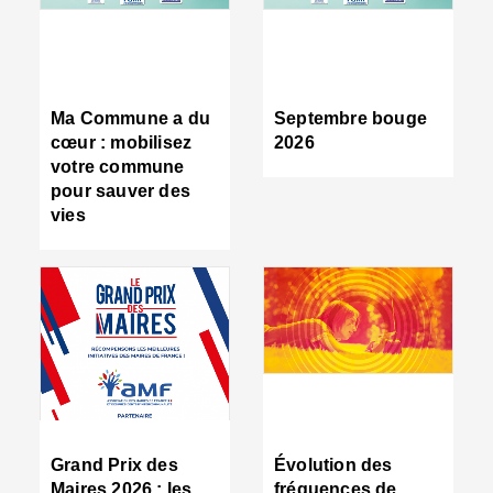
R
d
tr
d
c
Ma Commune a du
Septembre bouge
:
cœur : mobilisez
2026
s
votre commune
s
pour sauver des
s
vies
n
d
■
S
m
:
u
s
i
e
C
■
Grand Prix des
Évolution des
C
Maires 2026 : les
fréquences de