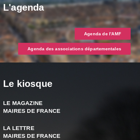
L'agenda
Agenda de l'AMF
Agenda des associations départementales
Le kiosque
LE MAGAZINE
J
MAIRES DE FRANCE
A
2
LA LETTRE
-
MAIRES DE FRANCE
N