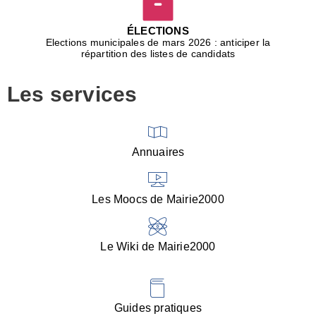
D
j
ÉLECTIONS
b
Elections municipales de mars 2026 : anticiper la
r
répartition des listes de candidats
u
m
Les services
p
■
V
l
V
Annuaires
(
d
C
Les Moocs de Mairie2000
d
s
i
Le Wiki de Mairie2000
■
P
d
l
d
Guides pratiques