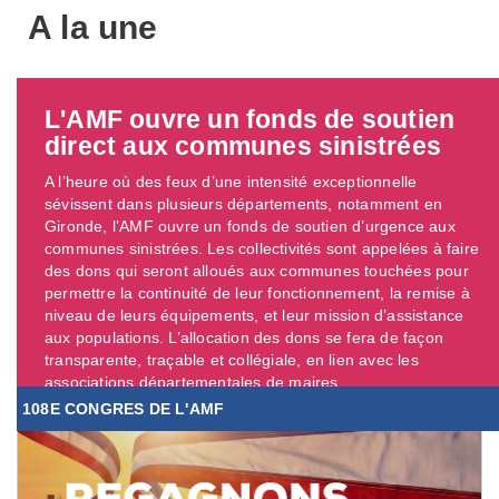
A la une
L'AMF ouvre un fonds de soutien
direct aux communes sinistrées
A l’heure où des feux d’une intensité exceptionnelle
sévissent dans plusieurs départements, notamment en
Gironde, l’AMF ouvre un fonds de soutien d’urgence aux
communes sinistrées. Les collectivités sont appelées à faire
des dons qui seront alloués aux communes touchées pour
permettre la continuité de leur fonctionnement, la remise à
niveau de leurs équipements, et leur mission d’assistance
aux populations. L’allocation des dons se fera de façon
transparente, traçable et collégiale, en lien avec les
associations départementales de maires. ...
108E CONGRES DE L'AMF