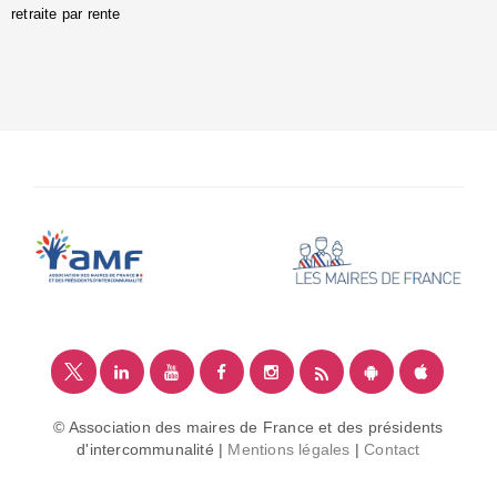
retraite par rente
i
é
:
m
© Association des maires de France et des présidents
d'intercommunalité |
Mentions légales
|
Contact