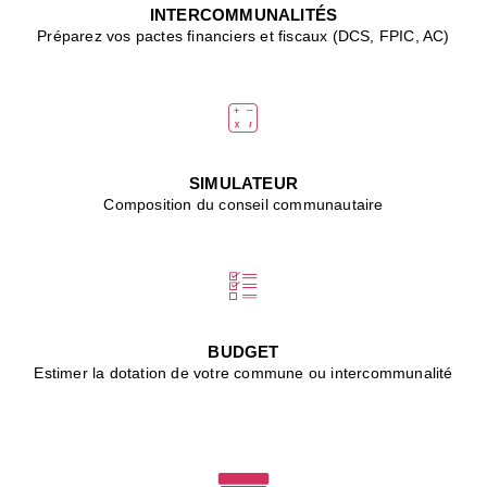
J
INTERCOMMUNALITÉS
(
Préparez vos pactes financiers et fiscaux (DCS, FPIC, AC)
i
u
vi
d
"
p
s
SIMULATEUR
"
Composition du conseil communautaire
■
L
B
:
l
é
c
BUDGET
l
Estimer la dotation de votre commune ou intercommunalité
f
d
c
m
■