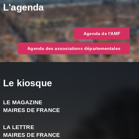
L'agenda
Agenda de l'AMF
Agenda des associations départementales
Le kiosque
LE MAGAZINE
J
MAIRES DE FRANCE
A
2
LA LETTRE
-
MAIRES DE FRANCE
N