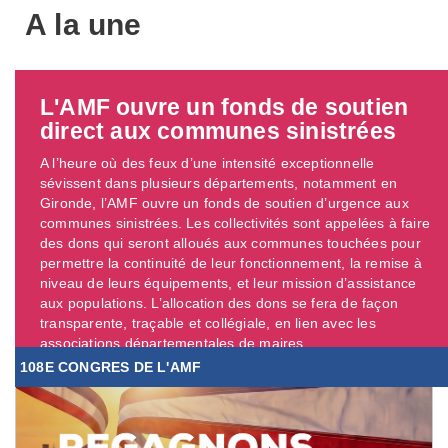
A la une
L'AMF ouvre un fonds de soutien
direct aux communes sinistrées
A l’heure où des feux d’une intensité exceptionnelle
sévissent dans plusieurs départements, notamment en
Gironde, l’AMF ouvre un fonds de soutien d’urgence aux
communes sinistrées. Les collectivités sont appelées à faire
des dons qui seront alloués aux communes touchées pour
permettre la continuité de leur fonctionnement, la remise à
niveau de leurs équipements, et leur mission d’assistance
aux populations. L’allocation des dons se fera de façon
transparente, traçable et collégiale, en lien avec les
associations départementales de maires. ...
108E CONGRES DE L'AMF