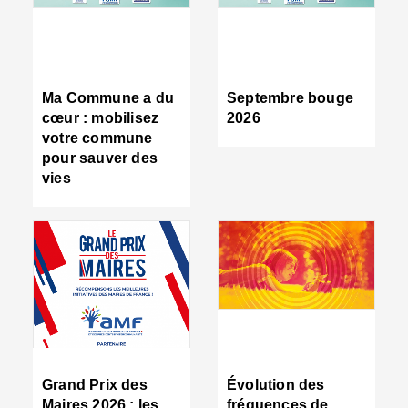
R
d
tr
d
c
Ma Commune a du
Septembre bouge
:
cœur : mobilisez
2026
s
votre commune
s
pour sauver des
s
vies
n
d
■
S
m
:
u
s
i
e
C
■
Grand Prix des
Évolution des
C
Maires 2026 : les
fréquences de