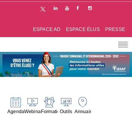
ESPACE AD
ESPACE ÉLUS
PRESSE
Agenda
Webinaires
Formations
Outils
Annuaires