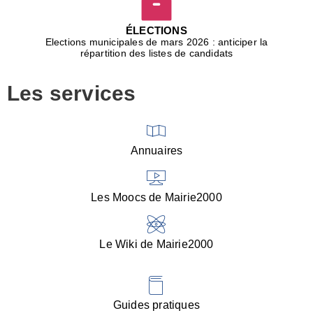
D
j
ÉLECTIONS
b
Elections municipales de mars 2026 : anticiper la
r
répartition des listes de candidats
u
m
Les services
p
■
V
l
V
Annuaires
(
d
C
Les Moocs de Mairie2000
d
s
i
Le Wiki de Mairie2000
■
P
d
l
d
Guides pratiques