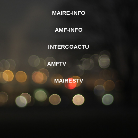
MAIRE-INFO
m
AMF-INFO
e
p
INTERCOACTU
d
M
AMFTV
d
F
MAIRESTV
e
l
m
d
r
d
m
e
d
é