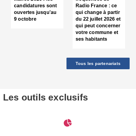
d
candidatures sont
Radio France : ce
c
ouvertes jusqu'au
qui change à partir
d
9 octobre
du 22 juillet 2026 et
l
qui peut concerner
P
votre commune et
d
ses habitants
:
c
d
r
Tous les partenariats
s
l
h
■
S
D
Les outils exclusifs
V
m
d
S
M
e