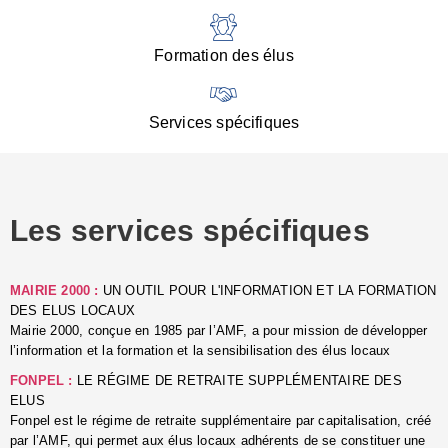
:
d
l
Formation des élus
C
■
N
Services spécifiques
:
s
u
p
e
Les services spécifiques
p
■
C
p
MAIRIE 2000 :
UN OUTIL POUR L'INFORMATION ET LA FORMATION
l
DES ELUS LOCAUX
r
Mairie 2000, conçue en 1985 par l’AMF, a pour mission de développer
d
l’information et la formation et la sensibilisation des élus locaux
l
FONPEL :
LE RÉGIME DE RETRAITE SUPPLÉMENTAIRE DES
p
ELUS
■
Fonpel est le régime de retraite supplémentaire par capitalisation, créé
L
par l’AMF, qui permet aux élus locaux adhérents de se constituer une
e