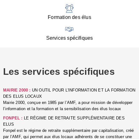
:
d
l
Formation des élus
C
■
N
Services spécifiques
:
s
u
p
e
Les services spécifiques
p
■
C
p
MAIRIE 2000 :
UN OUTIL POUR L'INFORMATION ET LA FORMATION
l
DES ELUS LOCAUX
r
Mairie 2000, conçue en 1985 par l’AMF, a pour mission de développer
d
l’information et la formation et la sensibilisation des élus locaux
l
FONPEL :
LE RÉGIME DE RETRAITE SUPPLÉMENTAIRE DES
p
ELUS
■
Fonpel est le régime de retraite supplémentaire par capitalisation, créé
L
par l’AMF, qui permet aux élus locaux adhérents de se constituer une
e