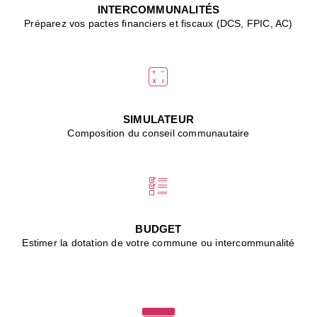
J
INTERCOMMUNALITÉS
(
Préparez vos pactes financiers et fiscaux (DCS, FPIC, AC)
i
u
vi
d
"
p
s
SIMULATEUR
"
Composition du conseil communautaire
■
L
B
:
l
é
c
BUDGET
l
Estimer la dotation de votre commune ou intercommunalité
f
d
c
m
■