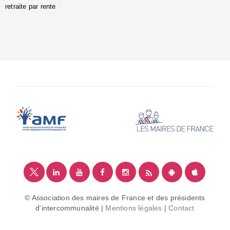
retraite par rente
i
é
:
m
© Association des maires de France et des présidents
d'intercommunalité |
Mentions légales
|
Contact