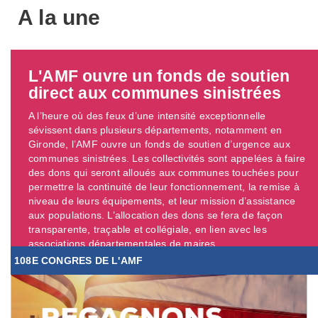
A la une
L'AMF ouvre un fonds de soutien
direct aux communes sinistrées
A l’heure où des feux d’une intensité exceptionnelle
sévissent dans plusieurs départements, notamment en
Gironde, l’AMF ouvre un fonds de soutien d’urgence aux
communes sinistrées. Les collectivités sont appelées à faire
des dons qui seront alloués aux communes touchées pour
permettre la continuité de leur fonctionnement, la remise à
niveau de leurs équipements, et leur mission d’assistance
aux populations. L’allocation des dons se fera de façon
transparente, traçable et collégiale, en lien avec les
associations départementales de maires. ...
108E CONGRES DE L'AMF