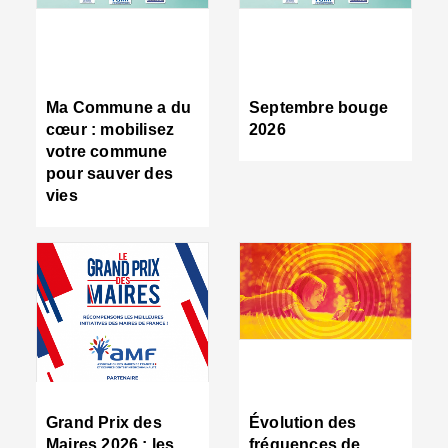
R
d
tr
d
c
Ma Commune a du
Septembre bouge
:
cœur : mobilisez
2026
s
votre commune
s
pour sauver des
s
vies
n
d
■
S
m
:
u
s
i
e
C
■
Grand Prix des
Évolution des
C
Maires 2026 : les
fréquences de