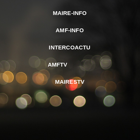
MAIRE-INFO
m
AMF-INFO
e
p
INTERCOACTU
d
M
AMFTV
d
F
MAIRESTV
e
l
m
d
r
d
m
e
d
é