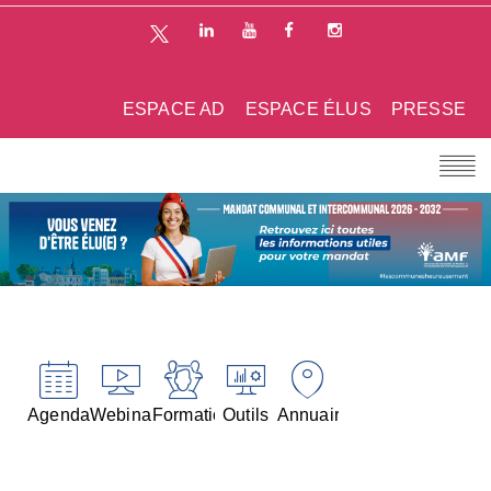
ESPACE AD
ESPACE ÉLUS
PRESSE
Agenda
Webinaires
Formations
Outils
Annuaires