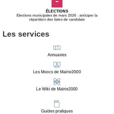
D
j
ÉLECTIONS
b
Elections municipales de mars 2026 : anticiper la
r
répartition des listes de candidats
u
m
Les services
p
■
V
l
V
Annuaires
(
d
C
Les Moocs de Mairie2000
d
s
i
Le Wiki de Mairie2000
■
P
d
l
d
Guides pratiques