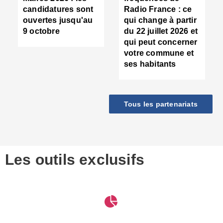
d
candidatures sont
Radio France : ce
c
ouvertes jusqu'au
qui change à partir
d
9 octobre
du 22 juillet 2026 et
l
qui peut concerner
P
votre commune et
d
ses habitants
:
c
d
r
Tous les partenariats
s
l
h
■
S
D
Les outils exclusifs
V
m
d
S
M
e