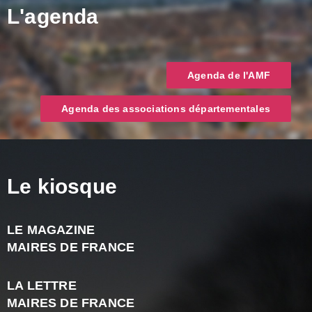
L'agenda
Agenda de l'AMF
Agenda des associations départementales
Le kiosque
LE MAGAZINE
J
MAIRES DE FRANCE
A
2
LA LETTRE
-
MAIRES DE FRANCE
N