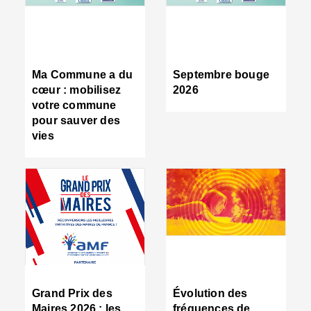
R
d
tr
d
c
Ma Commune a du
Septembre bouge
:
cœur : mobilisez
2026
s
votre commune
s
pour sauver des
s
vies
n
d
■
S
m
:
u
s
i
e
C
■
Grand Prix des
Évolution des
C
Maires 2026 : les
fréquences de