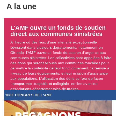
A la une
L'AMF ouvre un fonds de soutien
direct aux communes sinistrées
A l’heure où des feux d’une intensité exceptionnelle
sévissent dans plusieurs départements, notamment en
Gironde, l’AMF ouvre un fonds de soutien d’urgence aux
communes sinistrées. Les collectivités sont appelées à faire
des dons qui seront alloués aux communes touchées pour
permettre la continuité de leur fonctionnement, la remise à
niveau de leurs équipements, et leur mission d’assistance
aux populations. L’allocation des dons se fera de façon
transparente, traçable et collégiale, en lien avec les
associations départementales de maires. ...
108E CONGRES DE L'AMF