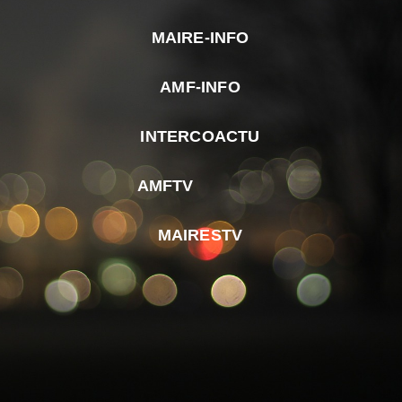
MAIRE-INFO
m
AMF-INFO
e
p
INTERCOACTU
d
M
AMFTV
d
F
MAIRESTV
e
l
m
d
r
d
m
e
d
é