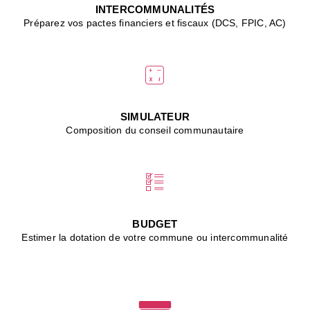
J
INTERCOMMUNALITÉS
(
Préparez vos pactes financiers et fiscaux (DCS, FPIC, AC)
i
u
vi
d
"
p
s
SIMULATEUR
"
Composition du conseil communautaire
■
L
B
:
l
é
c
BUDGET
l
Estimer la dotation de votre commune ou intercommunalité
f
d
c
m
■