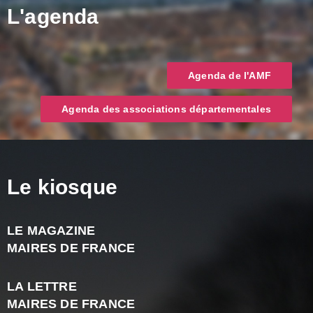
L'agenda
Agenda de l'AMF
Agenda des associations départementales
Le kiosque
LE MAGAZINE
J
MAIRES DE FRANCE
A
2
LA LETTRE
-
MAIRES DE FRANCE
N