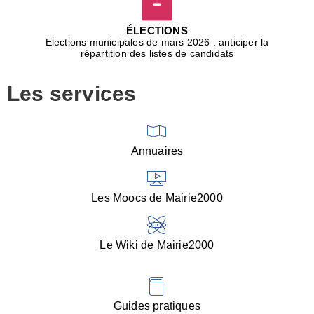
D
j
ÉLECTIONS
b
Elections municipales de mars 2026 : anticiper la
r
répartition des listes de candidats
u
m
Les services
p
■
V
l
V
Annuaires
(
d
C
Les Moocs de Mairie2000
d
s
i
Le Wiki de Mairie2000
■
P
d
l
d
Guides pratiques