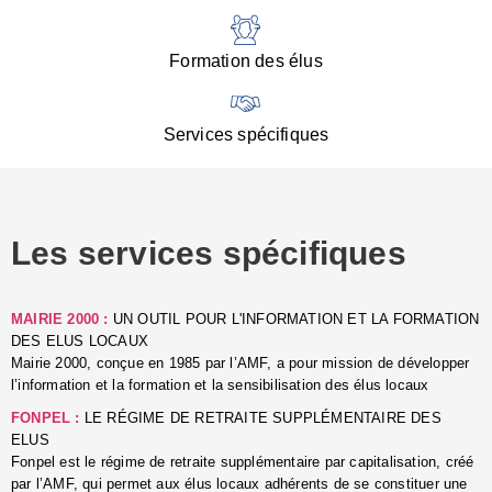
:
d
l
Formation des élus
C
■
N
Services spécifiques
:
s
u
p
e
Les services spécifiques
p
■
C
p
MAIRIE 2000 :
UN OUTIL POUR L'INFORMATION ET LA FORMATION
l
DES ELUS LOCAUX
r
Mairie 2000, conçue en 1985 par l’AMF, a pour mission de développer
d
l’information et la formation et la sensibilisation des élus locaux
l
FONPEL :
LE RÉGIME DE RETRAITE SUPPLÉMENTAIRE DES
p
ELUS
■
Fonpel est le régime de retraite supplémentaire par capitalisation, créé
L
par l’AMF, qui permet aux élus locaux adhérents de se constituer une
e