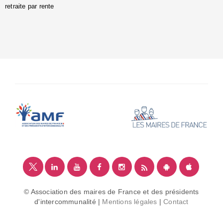
retraite par rente
i
é
:
m
© Association des maires de France et des présidents
d'intercommunalité |
Mentions légales
|
Contact