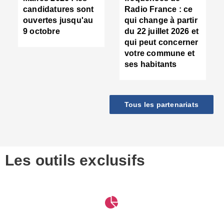
d
candidatures sont
Radio France : ce
c
ouvertes jusqu'au
qui change à partir
d
9 octobre
du 22 juillet 2026 et
l
qui peut concerner
P
votre commune et
d
ses habitants
:
c
d
r
Tous les partenariats
s
l
h
■
S
D
Les outils exclusifs
V
m
d
S
M
e