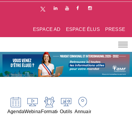
ESPACE AD
ESPACE ÉLUS
PRESSE
Agenda
Webinaires
Formations
Outils
Annuaires