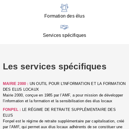
:
d
l
Formation des élus
C
■
N
Services spécifiques
:
s
u
p
e
Les services spécifiques
p
■
C
p
MAIRIE 2000 :
UN OUTIL POUR L'INFORMATION ET LA FORMATION
l
DES ELUS LOCAUX
r
Mairie 2000, conçue en 1985 par l’AMF, a pour mission de développer
d
l’information et la formation et la sensibilisation des élus locaux
l
FONPEL :
LE RÉGIME DE RETRAITE SUPPLÉMENTAIRE DES
p
ELUS
■
Fonpel est le régime de retraite supplémentaire par capitalisation, créé
L
par l’AMF, qui permet aux élus locaux adhérents de se constituer une
e