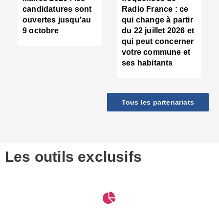
d
candidatures sont
Radio France : ce
c
ouvertes jusqu'au
qui change à partir
d
9 octobre
du 22 juillet 2026 et
l
qui peut concerner
P
votre commune et
d
ses habitants
:
c
d
r
Tous les partenariats
s
l
h
■
S
D
Les outils exclusifs
V
m
d
S
M
e