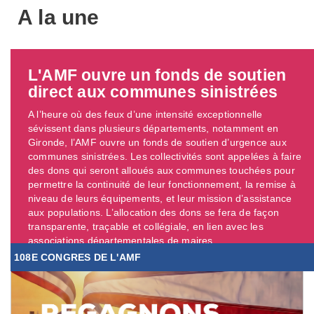
A la une
L'AMF ouvre un fonds de soutien
direct aux communes sinistrées
A l’heure où des feux d’une intensité exceptionnelle
sévissent dans plusieurs départements, notamment en
Gironde, l’AMF ouvre un fonds de soutien d’urgence aux
communes sinistrées. Les collectivités sont appelées à faire
des dons qui seront alloués aux communes touchées pour
permettre la continuité de leur fonctionnement, la remise à
niveau de leurs équipements, et leur mission d’assistance
aux populations. L’allocation des dons se fera de façon
transparente, traçable et collégiale, en lien avec les
associations départementales de maires. ...
108E CONGRES DE L'AMF