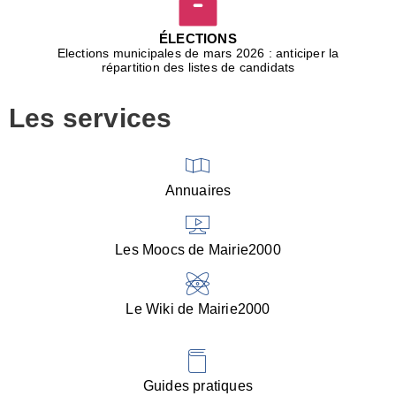
D
j
ÉLECTIONS
b
Elections municipales de mars 2026 : anticiper la
r
répartition des listes de candidats
u
m
Les services
p
■
V
l
V
Annuaires
(
d
C
Les Moocs de Mairie2000
d
s
i
Le Wiki de Mairie2000
■
P
d
l
d
Guides pratiques