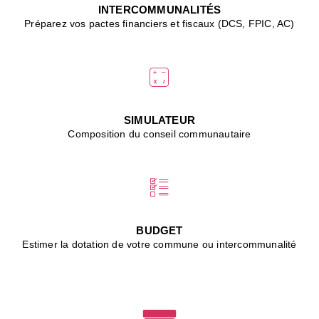
J
INTERCOMMUNALITÉS
(
Préparez vos pactes financiers et fiscaux (DCS, FPIC, AC)
i
u
vi
d
"
p
s
SIMULATEUR
"
Composition du conseil communautaire
■
L
B
:
l
é
c
BUDGET
l
Estimer la dotation de votre commune ou intercommunalité
f
d
c
m
■