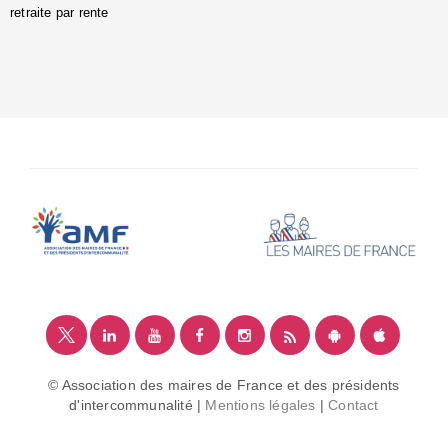
retraite par rente
i
é
:
m
© Association des maires de France et des présidents
d'intercommunalité |
Mentions légales
|
Contact