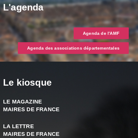
L'agenda
Agenda de l'AMF
Agenda des associations départementales
Le kiosque
LE MAGAZINE
J
MAIRES DE FRANCE
A
2
LA LETTRE
-
MAIRES DE FRANCE
N