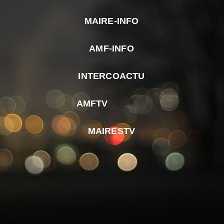
MAIRE-INFO
m
AMF-INFO
e
p
INTERCOACTU
d
M
AMFTV
d
F
MAIRESTV
e
l
m
d
r
d
m
e
d
é