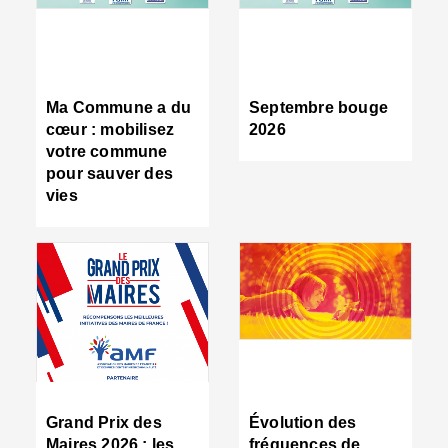
R
d
tr
d
c
Ma Commune a du
Septembre bouge
:
cœur : mobilisez
2026
s
votre commune
s
pour sauver des
s
vies
n
d
■
S
m
:
u
s
i
e
C
■
Grand Prix des
Évolution des
C
Maires 2026 : les
fréquences de