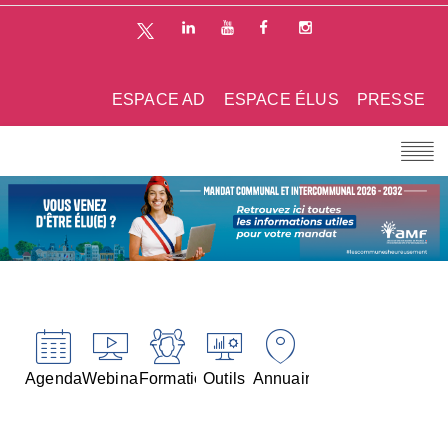
ESPACE AD
ESPACE ÉLUS
PRESSE
Agenda
Webinaires
Formations
Outils
Annuaires