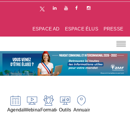
ESPACE AD
ESPACE ÉLUS
PRESSE
Agenda
Webinaires
Formations
Outils
Annuaires