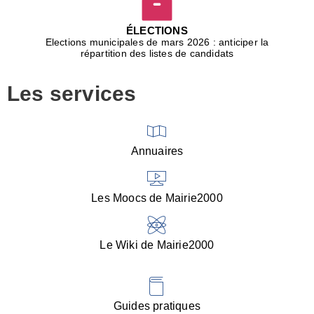
D
j
ÉLECTIONS
b
Elections municipales de mars 2026 : anticiper la
r
répartition des listes de candidats
u
m
Les services
p
■
V
l
V
Annuaires
(
d
C
Les Moocs de Mairie2000
d
s
i
Le Wiki de Mairie2000
■
P
d
l
d
Guides pratiques