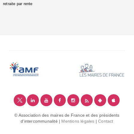
retraite par rente
i
é
:
m
© Association des maires de France et des présidents
d'intercommunalité |
Mentions légales
|
Contact