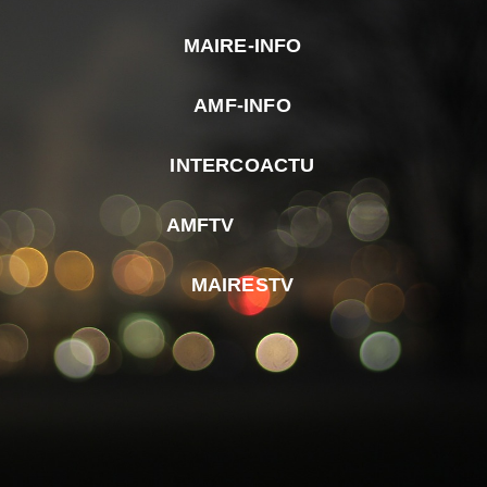
MAIRE-INFO
m
AMF-INFO
e
p
INTERCOACTU
d
M
AMFTV
d
F
MAIRESTV
e
l
m
d
r
d
m
e
d
é