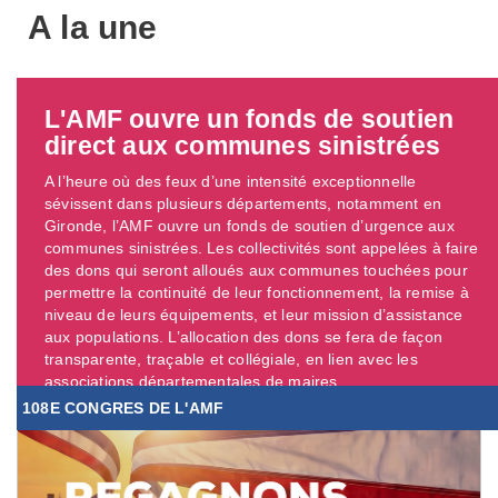
A la une
L'AMF ouvre un fonds de soutien
direct aux communes sinistrées
A l’heure où des feux d’une intensité exceptionnelle
sévissent dans plusieurs départements, notamment en
Gironde, l’AMF ouvre un fonds de soutien d’urgence aux
communes sinistrées. Les collectivités sont appelées à faire
des dons qui seront alloués aux communes touchées pour
permettre la continuité de leur fonctionnement, la remise à
niveau de leurs équipements, et leur mission d’assistance
aux populations. L’allocation des dons se fera de façon
transparente, traçable et collégiale, en lien avec les
associations départementales de maires. ...
108E CONGRES DE L'AMF