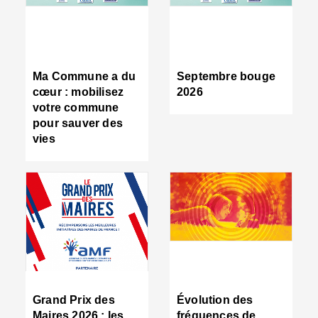
R
d
tr
d
c
Ma Commune a du
Septembre bouge
:
cœur : mobilisez
2026
s
votre commune
s
pour sauver des
s
vies
n
d
■
S
m
:
u
s
i
e
C
■
Grand Prix des
Évolution des
C
Maires 2026 : les
fréquences de