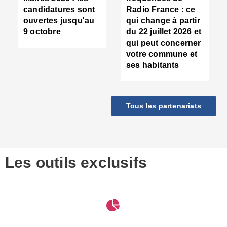
d
candidatures sont
Radio France : ce
c
ouvertes jusqu'au
qui change à partir
d
9 octobre
du 22 juillet 2026 et
l
qui peut concerner
P
votre commune et
d
ses habitants
:
c
d
r
Tous les partenariats
s
l
h
■
S
D
Les outils exclusifs
V
m
d
S
M
e