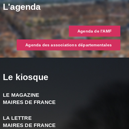
L'agenda
Agenda de l'AMF
Agenda des associations départementales
Le kiosque
LE MAGAZINE
J
MAIRES DE FRANCE
A
2
LA LETTRE
-
MAIRES DE FRANCE
N