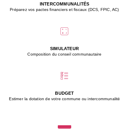
J
INTERCOMMUNALITÉS
(
Préparez vos pactes financiers et fiscaux (DCS, FPIC, AC)
i
u
vi
d
"
p
s
SIMULATEUR
"
Composition du conseil communautaire
■
L
B
:
l
é
c
BUDGET
l
Estimer la dotation de votre commune ou intercommunalité
f
d
c
m
■