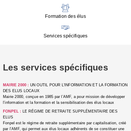
:
d
l
Formation des élus
C
■
N
Services spécifiques
:
s
u
p
e
Les services spécifiques
p
■
C
p
MAIRIE 2000 :
UN OUTIL POUR L'INFORMATION ET LA FORMATION
l
DES ELUS LOCAUX
r
Mairie 2000, conçue en 1985 par l’AMF, a pour mission de développer
d
l’information et la formation et la sensibilisation des élus locaux
l
FONPEL :
LE RÉGIME DE RETRAITE SUPPLÉMENTAIRE DES
p
ELUS
■
Fonpel est le régime de retraite supplémentaire par capitalisation, créé
L
par l’AMF, qui permet aux élus locaux adhérents de se constituer une
e